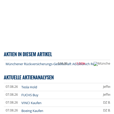
AKTIEN IN DIESEM ARTIKEL
514,80
-1,53%
Münchener Rückversicherungs-Gesellschaft AG (Munich Re)
AKTUELLE AKTIENANALYSEN
07.08.26
Jefferi
Tesla Hold
07.08.26
Jefferi
FUCHS Buy
07.08.26
DZ BA
VINCI Kaufen
07.08.26
DZ BA
Boeing Kaufen