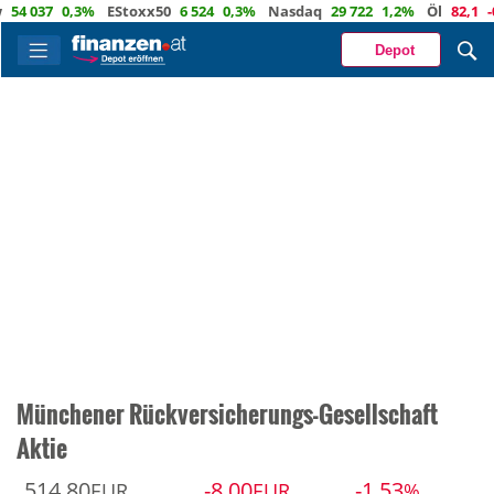
37
0,3%
EStoxx50
6 524
0,3%
Nasdaq
29 722
1,2%
Öl
82,1
-0,5%
Depot
Münchener Rückversicherungs-Gesellschaft
Aktie
514,80
-8,00
-1,53
EUR
EUR
%