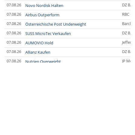
07.08.26
DZ BA
Novo Nordisk Halten
07.08.26
RBC Ca
Airbus Outperform
07.08.26
Barclay
Österreichische Post Underweight
07.08.26
DZ BA
SUSS MicroTec Verkaufen
07.08.26
Jefferi
AUMOVIO Hold
07.08.26
DZ BA
Allianz Kaufen
07.08.26
JP Mor
Nutrien Overweight
07.08.26
UBS A
Tesla Neutral
07.08.26
DZ BA
Symrise Kaufen
07.08.26
DZ BA
LANXESS Halten
07.08.26
DZ BA
Aurubis Halten
07.08.26
JP Mor
Under Armour Underweight
07.08.26
Barclay
IONOS Overweight
07.08.26
Barclay
Springer Nature Overweight