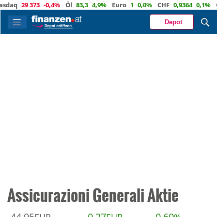
daq
29 373
-0,4%
Öl
83,3
4,9%
Euro
1
0,0%
CHF
0,9364
0,1%
Go
Depot
Assicurazioni Generali Aktie
44,95
0,27
0,60