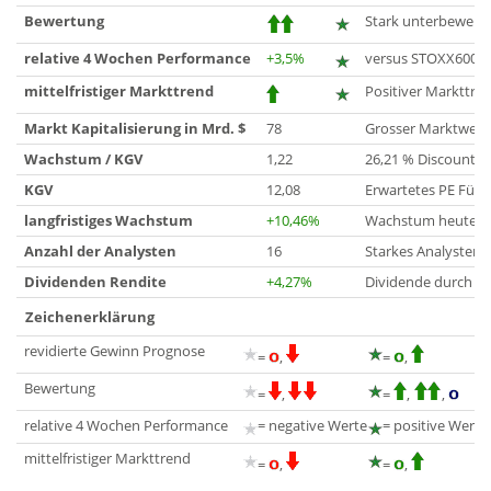
Bewertung
Stark unterbewerte
relative 4 Wochen Performance
+3,5%
versus STOXX600
mittelfristiger Markttrend
Positiver Markttre
Markt Kapitalisierung in Mrd. $
78
Grosser Marktwert
Wachstum / KGV
1,22
26,21 % Discount r
KGV
12,08
Erwartetes PE Für 
langfristiges Wachstum
+10,46%
Wachstum heute bis
Anzahl der Analysten
16
Starkes Analysteni
Dividenden Rendite
+4,27%
Dividende durch G
Zeichenerklärung
revidierte Gewinn Prognose
=
,
=
,
Bewertung
=
,
=
,
,
relative 4 Wochen Performance
= negative Werte
= positive Werte
mittelfristiger Markttrend
=
,
=
,