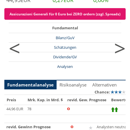
EUR
EUR
%
Assicurazioni Generali für 0 Euro bei ZERO ordern (zzgl. Spreads)
Fundamental
<
>
Bilanz/GuV
Schätzungen
Dividende/GV
Analysen
Fundamentalanalyse
Risikoanalyse
Alternativen
Chance:
Preis
Mrk. Kap. in Mrd. $
revid. Gew. Prognose
Bewertun
44,96 EUR
78
revid. Gewinn Prognose
Analysten neutral, z