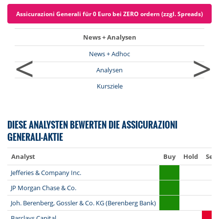
Assicurazioni Generali für 0 Euro bei ZERO ordern (zzgl. Spreads)
News + Analysen
<
>
News + Adhoc
Analysen
Kursziele
DIESE ANALYSTEN BEWERTEN DIE ASSICURAZIONI
GENERALI-AKTIE
Analyst
Buy
Hold
Sell
Jefferies & Company Inc.
JP Morgan Chase & Co.
Joh. Berenberg, Gossler & Co. KG (Berenberg Bank)
Barclays Capital