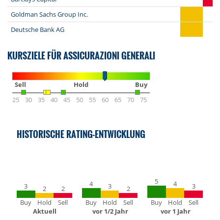
Goldman Sachs Group Inc.
Deutsche Bank AG
KURSZIELE FÜR ASSICURAZIONI GENERALI
Sell
Hold
Buy
25
30
35
40
45
50
55
60
65
70
75
HISTORISCHE RATING-ENTWICKLUNG
5
4
4
3
3
3
2
2
2
Buy
Hold
Sell
Buy
Hold
Sell
Buy
Hold
Sell
Aktuell
vor 1/2 Jahr
vor 1 Jahr