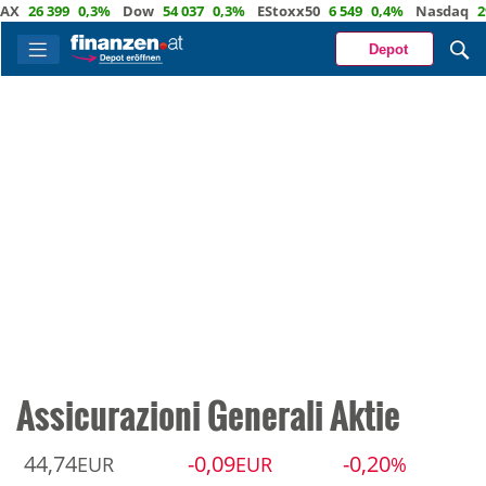
X
26 399
0,3%
Dow
54 037
0,3%
EStoxx50
6 549
0,4%
Nasdaq
29 
Depot
Assicurazioni Generali Aktie
44,74
-0,09
-0,20
EUR
EUR
%