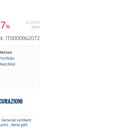
27
22:43:33
%
BMN
N: IT0000062072
Aktion
Portfolio
Watchlist
CURAZIONI
Generali verdient
cht - Aktie gibt