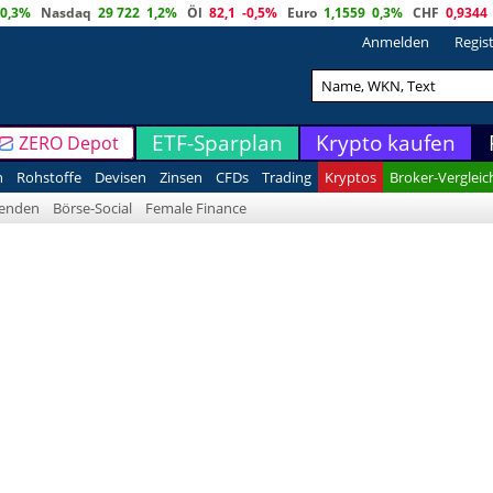
0,3%
Nasdaq
29 722
1,2%
Öl
82,1
-0,5%
Euro
1,1559
0,3%
CHF
0,9344
Anmelden
Regis
ETF-Sparplan
Krypto kaufen
ZERO Depot
n
Rohstoffe
Devisen
Zinsen
CFDs
Trading
Kryptos
Broker-Vergleic
denden
Börse-Social
Female Finance