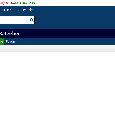
-0,1%
Gold
4 342
2,4%
trieren?
Fan werden
Ratgeber
he
Forum