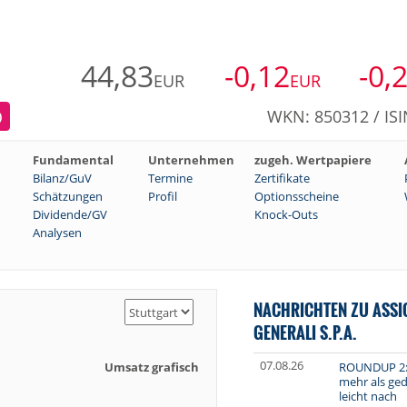
44,83
-0,12
-0,
EUR
EUR
WKN: 850312 / ISI
)
Fundamental
Unternehmen
zugeh. Wertpapiere
Bilanz/GuV
Termine
Zertifikate
Schätzungen
Profil
Optionsscheine
Dividende/GV
Knock-Outs
Analysen
NACHRICHTEN ZU ASSI
GENERALI S.P.A.
07.08.26
Umsatz grafisch
ROUNDUP 2: 
mehr als geda
leicht nach