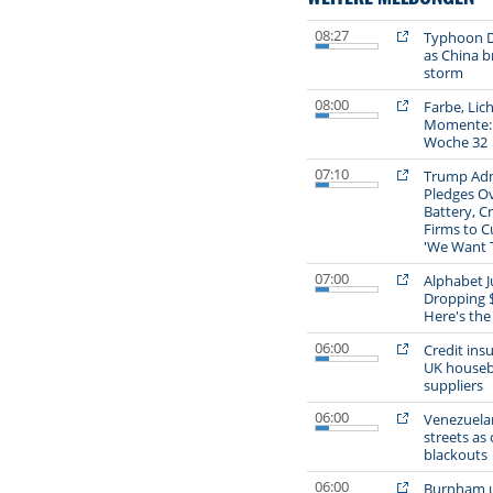
08:27
Typhoon D
as China b
storm
08:00
Farbe, Lich
Momente: D
Woche 32
07:10
Trump Adm
Pledges Ove
Battery, Cr
Firms to C
'We Want T
07:00
Alphabet J
Dropping $1
Here's the
06:00
Credit insu
UK housebu
suppliers
06:00
Venezuelan
streets as 
blackouts
06:00
Burnham u