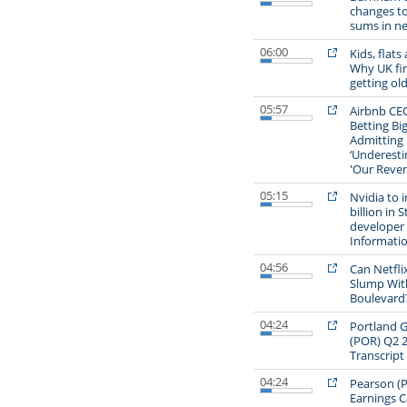
changes t
sums in n
06:00
Kids, flats
Why UK fir
getting ol
05:57
Airbnb CEO
Betting Big
Admitting
‘Underesti
'Our Reven
05:15
Nvidia to 
billion in 
developer
Informati
04:56
Can Netfl
Slump Wit
Boulevard
04:24
Portland G
(POR) Q2 2
Transcript
04:24
Pearson (
Earnings Ca