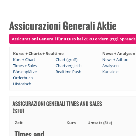
Assicurazioni Generali Aktie
Assicurazioni Generali für 0 Euro bei ZERO ordern (zzgl. Spreads
Kurse + Charts + Realtime
News + Analysen
Kurs + Chart
Chart (groß)
News + Adhoc
Times + Sales
Chartvergleich
Analysen
Börsenplätze
Realtime Push
Kursziele
Orderbuch
Historisch
ASSICURAZIONI GENERALI TIMES AND SALES
(STU)
Zeit
Kurs
Umsatz (Stk)
Times and