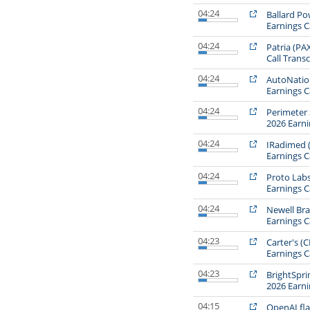
04:24
Ballard Po
Earnings Ca
04:24
Patria (PA
Call Transc
04:24
AutoNatio
Earnings Ca
04:24
Perimeter 
2026 Earni
04:24
IRadimed 
Earnings Ca
04:24
Proto Labs
Earnings Ca
04:24
Newell Br
Earnings Ca
04:23
Carter's (
Earnings Ca
04:23
BrightSpri
2026 Earni
04:15
OpenAI flag