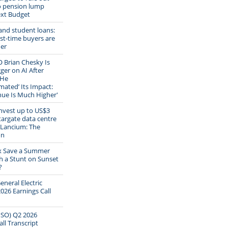
o pension lump
ext Budget
 and student loans:
st-time buyers are
der
 Brian Chesky Is
ger on AI After
 He
mated’ Its Impact:
ue Is Much Higher'
invest up to US$3
Stargate data centre
 Lancium: The
on
ix Save a Summer
h a Stunt on Sunset
?
eneral Electric
026 Earnings Call
PSO) Q2 2026
ll Transcript