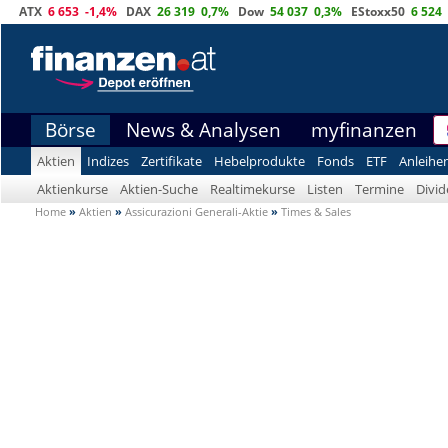
ATX
6 653
-1,4%
DAX
26 319
0,7%
Dow
54 037
0,3%
EStoxx50
6 524
Börse
News & Analysen
myfinanzen
Aktien
Indizes
Zertifikate
Hebelprodukte
Fonds
ETF
Anleihe
Aktienkurse
Aktien-Suche
Realtimekurse
Listen
Termine
Divi
Home
»
Aktien
»
Assicurazioni Generali-Aktie
»
Times & Sales