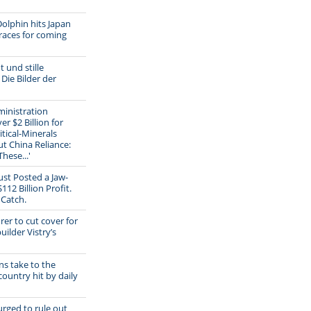
olphin hits Japan
races for coming
t und stille
ie Bilder der
inistration
r $2 Billion for
itical-Minerals
ut China Reliance:
hese...'
ust Posted a Jaw-
12 Billion Profit.
 Catch.
rer to cut cover for
ilder Vistry’s
s take to the
country hit by daily
rged to rule out