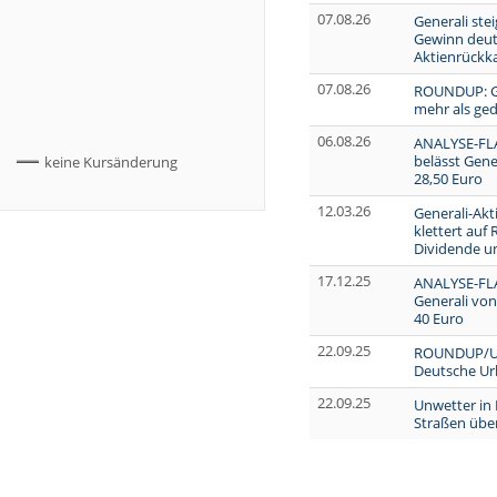
07.08.26
Generali ste
Gewinn deutl
Aktienrückk
07.08.26
ROUNDUP: Ge
mehr als geda
06.08.26
ANALYSE-FLAS
belässt Gener
keine Kursänderung
28,50 Euro
12.03.26
Generali-Akt
klettert auf
Dividende u
17.12.25
ANALYSE-FLA
Generali von '
40 Euro
22.09.25
ROUNDUP/Unw
Deutsche Ur
22.09.25
Unwetter in I
Straßen üb