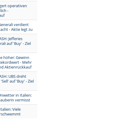
igert operativen
ich -
auf
nerali verdient
cht - Aktie legt zu
H: Jefferies
ali auf 'Buy' - Ziel
ie höher: Gewinn
 Rekordwert - Mehr
nd Aktienrückkauf
SH: UBS dreht
Sell' auf 'Buy' - Ziel
etter in Italien:
lauberin vermisst
talien: Viele
erschwemmt