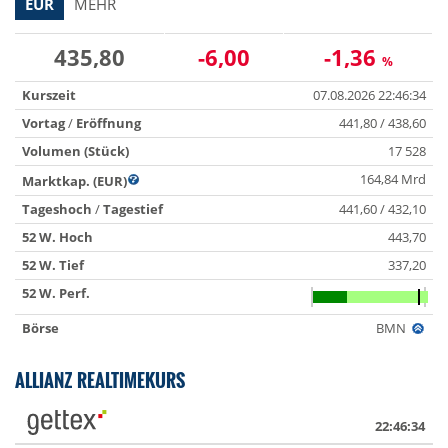
EUR
MEHR
435,80
-6,00
-1,36
%
Kurszeit
07.08.2026 22:46:34
Vortag
/
Eröffnung
441,80 / 438,60
Volumen (Stück)
17 528
164,84 Mrd
Marktkap. (EUR)
Tageshoch
/
Tagestief
441,60 / 432,10
52 W. Hoch
443,70
52 W. Tief
337,20
52 W. Perf.
Börse
BMN
ALLIANZ REALTIMEKURS
22:46:34