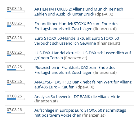
07.08.26
AKTIEN IM FOKUS 2: Allianz und Munich Re nach
Zahlen und Ausblick unter Druck
(dpa-AFX)
07.08.26
Freundlicher Handel: STOXX 50 zum Ende des
Freitagshandels mit Zuschlägen
(finanzen.at)
07.08.26
Euro STOXX 50-Handel aktuell: Euro STOXX 50
verbucht schlussendlich Gewinne
(finanzen.at)
07.08.26
LUS-DAX-Handel aktuell: LUS-DAX schlussendlich auf
grünem Terrain
(finanzen.at)
07.08.26
Pluszeichen in Frankfurt: DAX zum Ende des
Freitagshandels mit Zuschlägen
(finanzen.at)
07.08.26
ANALYSE-FLASH: DZ Bank hebt fairen Wert für Allianz
auf 486 Euro - 'Kaufen'
(dpa-AFX)
07.08.26
Analyse: So bewertet DZ BANK die Allianz-Aktie
(finanzen.at)
07.08.26
Aufschläge in Europa: Euro STOXX 50 nachmittags
mit positivem Vorzeichen
(finanzen.at)