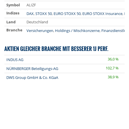
Symbol
ALIZF
Indizes
DAX
,
STOXX 50
,
EURO STOXX 50
,
EURO STOXX Insurance
,
Pr
Land
Deutschland
Branche
Versicherungen
,
Holdings / Mischkonzerne
,
Finanzdienstleis
AKTIEN GLEICHER BRANCHE MIT BESSERER 1J PERF.
36,0 %
INDUS AG
102,7 %
NÜRNBERGER Beteiligungs-AG
38,9 %
DWS Group GmbH & Co. KGaA