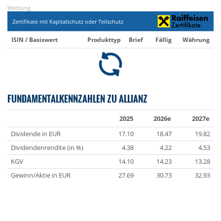
Werbung
Zertifikate mit Kapitalschutz oder Teilschutz
ISIN / Basiswert
Produkttyp
Brief
Fällig
Währung
FUNDAMENTALKENNZAHLEN ZU ALLIANZ
2025
2026e
2027e
Dividende in EUR
17.10
18.47
19.82
Dividendenrendite (in %)
4.38
4.22
4.53
KGV
14.10
14.23
13.28
Gewinn/Aktie in EUR
27.69
30.73
32.93