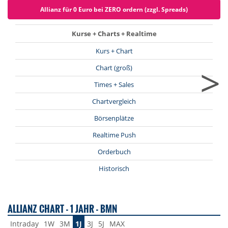
Allianz für 0 Euro bei ZERO ordern (zzgl. Spreads)
Kurse + Charts + Realtime
Kurs + Chart
>
Chart (groß)
Times + Sales
Chartvergleich
Börsenplätze
Realtime Push
Orderbuch
Historisch
ALLIANZ CHART - 1 JAHR - BMN
Intraday
1W
3M
1J
3J
5J
MAX