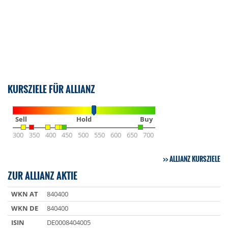
KURSZIELE FÜR ALLIANZ
Sell
Hold
Buy
300
350
400
450
500
550
600
650
700
ALLIANZ KURSZIELE
ZUR ALLIANZ AKTIE
WKN AT
840400
WKN DE
840400
ISIN
DE0008404005