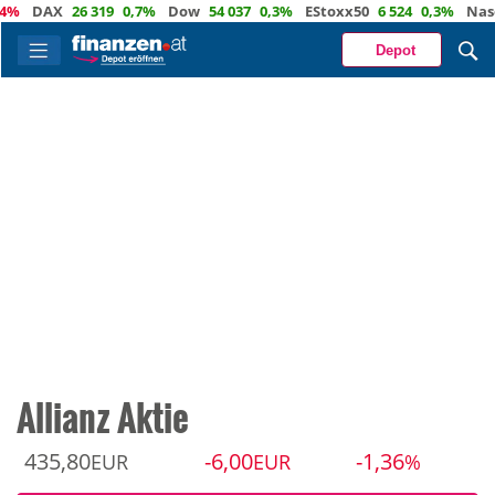
X
26 319
0,7%
Dow
54 037
0,3%
EStoxx50
6 524
0,3%
Nasdaq
29
Depot
Allianz Aktie
435,80
-6,00
-1,36
EUR
EUR
%