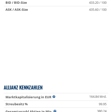
BID / BID-Size
433.20 / 100
ASK / ASK-Size
435.60 / 100
ALLIANZ KENNZAHLEN
164.84 Mrd.
Marktkapitalisierung in EUR
Streubesitz %
99.95
380.24
Gesamtanzahl Aktien in Mio.