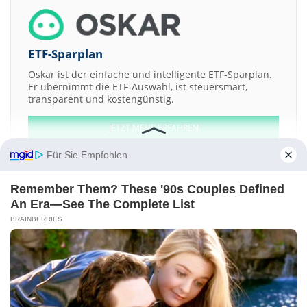
ETF-Sparplan
Oskar ist der einfache und intelligente ETF-Sparplan.
Er übernimmt die ETF-Auswahl, ist steuersmart,
transparent und kostengünstig.
JETZT MEHR ERFAHREN
Für Sie Empfohlen
Remember Them? These '90s Couples Defined
An Era—See The Complete List
Aktien ATX
DAX
EuroStoxx 50
Dow Jones
NASDAQ 100
Nikkei 225
BRAINBERRIES
S&P 500
Weitere Aktien:
Agennix
Volkswagen
ExxonMobil
Cycos
Internet Capital Group
Kontakt
-
Impressum
-
Werbung
-
Barrierefreiheit
Sitemap
-
Datenschutz
-
Disclaimer
-
AGB
-
Privatsphäre-Einstellungen