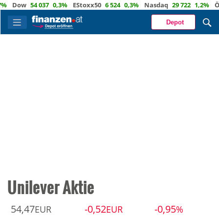
%
Dow
54 037
0,3%
EStoxx50
6 524
0,3%
Nasdaq
29 722
1,2%
Öl
Depot
Unilever Aktie
54,47
-0,52
-0,95
EUR
EUR
%