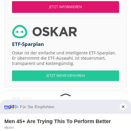
JETZT INFORMIEREN
ETF-Sparplan
Oskar ist der einfache und intelligente ETF-Sparplan.
Er übernimmt die ETF-Auswahl, ist steuersmart,
transparent und kostengünstig.
JETZT MEHR ERFAHREN
Für Sie Empfohlen
Aktien ATX
DAX
EuroStoxx 50
Dow Jones
NASDAQ 100
Nikkei 225
S&P 500
Men 45+ Are Trying This To Perform Better
Weitere Aktien:
MEDVI