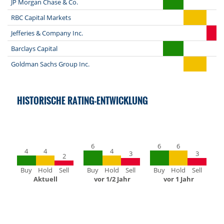
JP Morgan Chase & Co.
RBC Capital Markets
Jefferies & Company Inc.
Barclays Capital
Goldman Sachs Group Inc.
HISTORISCHE RATING-ENTWICKLUNG
6
6
6
4
4
4
3
3
2
Buy
Hold
Sell
Buy
Hold
Sell
Buy
Hold
Sell
Aktuell
vor 1/2 Jahr
vor 1 Jahr