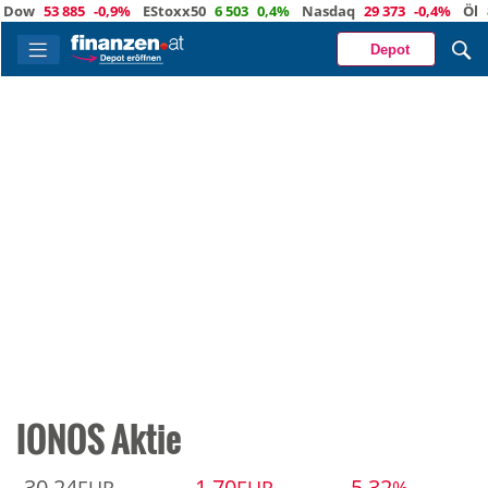
ow
53 885
-0,9%
EStoxx50
6 503
0,4%
Nasdaq
29 373
-0,4%
Öl
83
Depot
IONOS Aktie
30,24
-1,70
-5,32