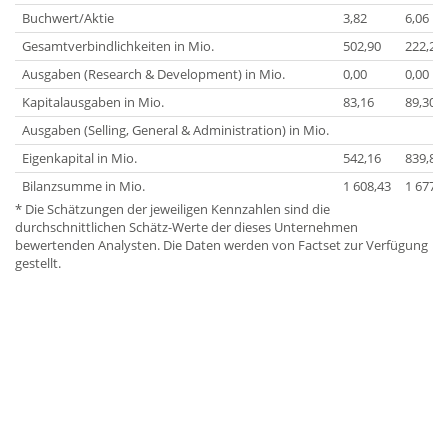
Buchwert/Aktie
3,82
6,06
Gesamtverbindlichkeiten in Mio.
502,90
222,20
Ausgaben (Research & Development) in Mio.
0,00
0,00
Kapitalausgaben in Mio.
83,16
89,30
Ausgaben (Selling, General & Administration) in Mio.
Eigenkapital in Mio.
542,16
839,87
Bilanzsumme in Mio.
1 608,43
1 677,5
* Die Schätzungen der jeweiligen Kennzahlen sind die
durchschnittlichen Schätz-Werte der dieses Unternehmen
bewertenden Analysten. Die Daten werden von Factset zur Verfügung
gestellt.