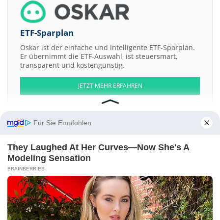
ETF-Sparplan
Oskar ist der einfache und intelligente ETF-Sparplan.
Er übernimmt die ETF-Auswahl, ist steuersmart,
transparent und kostengünstig.
JETZT MEHR ERFAHREN
Für Sie Empfohlen
Aktien ATX
DAX
EuroStoxx 50
Dow Jones
NASDAQ 100
Nikkei 225
They Laughed At Her Curves—Now She's A
S&P 500
Modeling Sensation
BRAINBERRIES
Weitere Aktien:
Seaport Calibre Materials Acquisition a
Delimobil
New Century
Resources
CBL & Associates Properties
Healthcare Solutions
Management Group
Kontakt
-
Impressum
-
Werbung
-
Barrierefreiheit