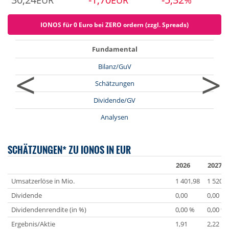
EUR
EUR
%
IONOS für 0 Euro bei ZERO ordern (zzgl. Spreads)
Fundamental
<
>
Bilanz/GuV
Schätzungen
Dividende/GV
Analysen
SCHÄTZUNGEN* ZU IONOS IN EUR
2026
2027
Umsatzerlöse in Mio.
1 401,98
1 520,1
Dividende
0,00
0,00
Dividendenrendite (in %)
0,00 %
0,00 %
Ergebnis/Aktie
1,91
2,22