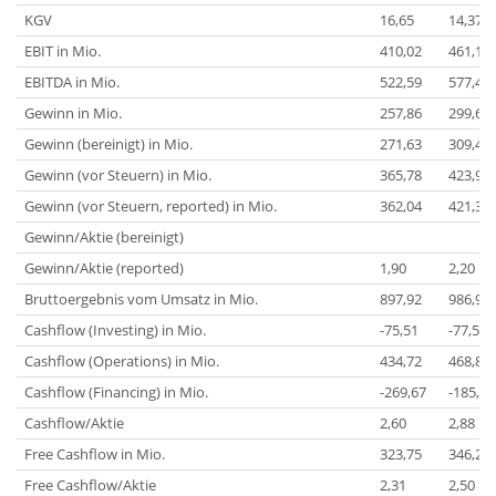
KGV
16,65
14,37
EBIT in Mio.
410,02
461,17
EBITDA in Mio.
522,59
577,41
Gewinn in Mio.
257,86
299,69
Gewinn (bereinigt) in Mio.
271,63
309,43
Gewinn (vor Steuern) in Mio.
365,78
423,93
Gewinn (vor Steuern, reported) in Mio.
362,04
421,38
Gewinn/Aktie (bereinigt)
Gewinn/Aktie (reported)
1,90
2,20
Bruttoergebnis vom Umsatz in Mio.
897,92
986,99
Cashflow (Investing) in Mio.
-75,51
-77,51
Cashflow (Operations) in Mio.
434,72
468,80
Cashflow (Financing) in Mio.
-269,67
-185,33
Cashflow/Aktie
2,60
2,88
Free Cashflow in Mio.
323,75
346,25
Free Cashflow/Aktie
2,31
2,50