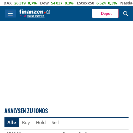
AX
26 319
0,7%
Dow
54 037
0,3%
EStoxx50
6 524
0,3%
Nasdaq
2
Depot
ANALYSEN ZU IONOS
Alle
Buy
Hold
Sell