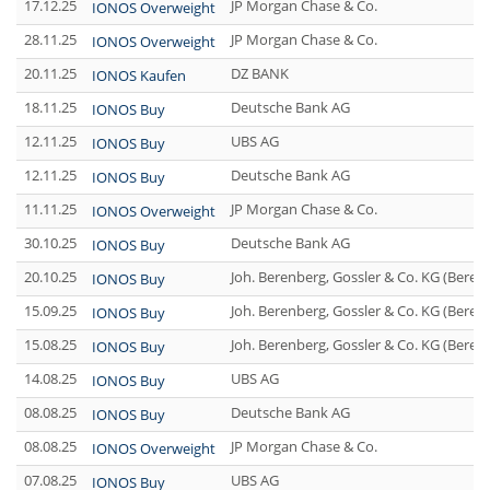
17.12.25
JP Morgan Chase & Co.
IONOS Overweight
28.11.25
JP Morgan Chase & Co.
IONOS Overweight
20.11.25
DZ BANK
IONOS Kaufen
18.11.25
Deutsche Bank AG
IONOS Buy
12.11.25
UBS AG
IONOS Buy
12.11.25
Deutsche Bank AG
IONOS Buy
11.11.25
JP Morgan Chase & Co.
IONOS Overweight
30.10.25
Deutsche Bank AG
IONOS Buy
20.10.25
Joh. Berenberg, Gossler & Co. KG (Beren
IONOS Buy
15.09.25
Joh. Berenberg, Gossler & Co. KG (Beren
IONOS Buy
15.08.25
Joh. Berenberg, Gossler & Co. KG (Beren
IONOS Buy
14.08.25
UBS AG
IONOS Buy
08.08.25
Deutsche Bank AG
IONOS Buy
08.08.25
JP Morgan Chase & Co.
IONOS Overweight
07.08.25
UBS AG
IONOS Buy