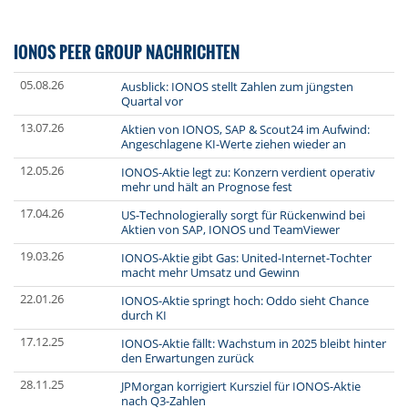
IONOS PEER GROUP NACHRICHTEN
05.08.26
Ausblick: IONOS stellt Zahlen zum jüngsten
Quartal vor
13.07.26
Aktien von IONOS, SAP & Scout24 im Aufwind:
Angeschlagene KI-Werte ziehen wieder an
12.05.26
IONOS-Aktie legt zu: Konzern verdient operativ
mehr und hält an Prognose fest
17.04.26
US-Technologierally sorgt für Rückenwind bei
Aktien von SAP, IONOS und TeamViewer
19.03.26
IONOS-Aktie gibt Gas: United-Internet-Tochter
macht mehr Umsatz und Gewinn
22.01.26
IONOS-Aktie springt hoch: Oddo sieht Chance
durch KI
17.12.25
IONOS-Aktie fällt: Wachstum in 2025 bleibt hinter
den Erwartungen zurück
28.11.25
JPMorgan korrigiert Kursziel für IONOS-Aktie
nach Q3-Zahlen