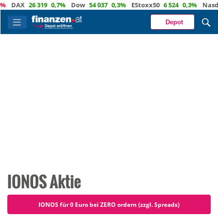
AX
26 319
0,7%
Dow
54 037
0,3%
EStoxx50
6 524
0,3%
Nasdaq
2
Depot
IONOS Aktie
IONOS für 0 Euro bei ZERO ordern (zzgl. Spreads)