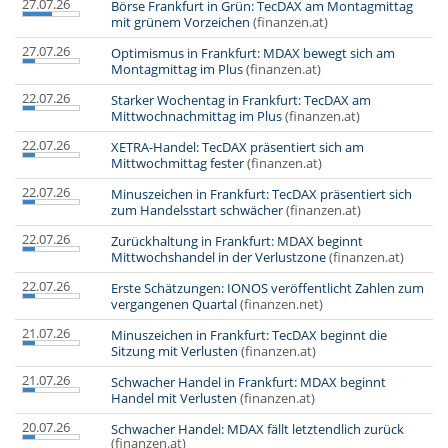
27.07.26
Börse Frankfurt in Grün: TecDAX am Montagmittag
mit grünem Vorzeichen
(finanzen.at)
27.07.26
Optimismus in Frankfurt: MDAX bewegt sich am
Montagmittag im Plus
(finanzen.at)
22.07.26
Starker Wochentag in Frankfurt: TecDAX am
Mittwochnachmittag im Plus
(finanzen.at)
22.07.26
XETRA-Handel: TecDAX präsentiert sich am
Mittwochmittag fester
(finanzen.at)
22.07.26
Minuszeichen in Frankfurt: TecDAX präsentiert sich
zum Handelsstart schwächer
(finanzen.at)
22.07.26
Zurückhaltung in Frankfurt: MDAX beginnt
Mittwochshandel in der Verlustzone
(finanzen.at)
22.07.26
Erste Schätzungen: IONOS veröffentlicht Zahlen zum
vergangenen Quartal
(finanzen.net)
21.07.26
Minuszeichen in Frankfurt: TecDAX beginnt die
Sitzung mit Verlusten
(finanzen.at)
21.07.26
Schwacher Handel in Frankfurt: MDAX beginnt
Handel mit Verlusten
(finanzen.at)
20.07.26
Schwacher Handel: MDAX fällt letztendlich zurück
(finanzen.at)