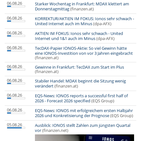
06.08.26
Starker Wochentag in Frankfurt: MDAX klettert am
Donnerstagmittag
(finanzen.at)
06.08.26
KORREKTUR/AKTIEN IM FOKUS: Ionos sehr schwach -
United Internet auch im Minus
(dpa-AFX)
06.08.26
AKTIEN IM FOKUS: Ionos sehr schwach - United
Internet und 1&1 auch im Minus
(dpa-AFX)
06.08.26
TecDAX-Papier IONOS-Aktie: So viel Gewinn hätte
eine IONOS-Investition von vor 3 Jahren eingebracht
(finanzen.at)
06.08.26
Gewinne in Frankfurt: TecDAX zum Start im Plus
(finanzen.at)
06.08.26
Stabiler Handel: MDAX beginnt die Sitzung wenig
verändert
(finanzen.at)
06.08.26
EQS-News: IONOS reports a successful first half of
2026 - Forecast 2026 specified
(EQS Group)
06.08.26
EQS-News: IONOS mit erfolgreichem ersten Halbjahr
2026 und Konkretisierung der Prognose
(EQS Group)
05.08.26
Ausblick: IONOS stellt Zahlen zum jüngsten Quartal
vor
(finanzen.net)