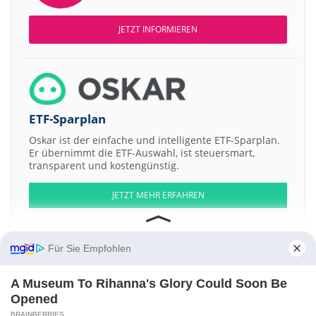
JETZT INFORMIEREN
ETF-Sparplan
Oskar ist der einfache und intelligente ETF-Sparplan.
Er übernimmt die ETF-Auswahl, ist steuersmart,
transparent und kostengünstig.
JETZT MEHR ERFAHREN
Für Sie Empfohlen
Aktien ATX
DAX
EuroStoxx 50
Dow Jones
NASDAQ 100
Nikkei 225
A Museum To Rihanna's Glory Could Soon Be
S&P 500
Opened
BRAINBERRIES