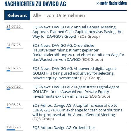
NACHRICHTEN ZU DAVIGO AG
mehr Nachrichten
Relevant
Alle
vom Unternehmen
31.07.26
EQS-News: DAVIGO AG: Annual General Meeting
Approves Planned Cash Capital Increase, Paving the
Way for DAVIGO's Growth
(EQS Group)
31.07.26
EQS-News: DAVIGO AG: Ordentliche
Hauptversammlung stimmt geplanter
Barkapitalerhöhung zu und ebnet damit den Weg für
das Wachstum von DAVIGO
(EQS Group)
02.07.26
EQS-News: DAVIGO AG: AI-powered digital agent
GOLIATH is being used exclusively for selecting
private equity investments
(EQS Group)
02.07.26
EQS-News: DAVIGO AG: KI-gestützter Digital-Agent
GOLIATH für die Auswahl von Private-Equity-
Investments exklusiv im Einsatz
(EQS Group)
19.06.26
EQS-Adhoc: Davigo AG: A capital increase of up to
EUR 4,728,710.00 in exchange for cash contributions
will be proposed at the Annual General Meeting
(EQS Group)
19.06.26
EQS-Adhoc: Davigo AG: Ordentlicher