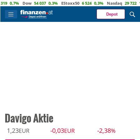
0,7%
Dow
54 037
0,3%
EStoxx50
6 524
0,3%
Nasdaq
29 722
1,2%
Depot
Davigo Aktie
1,23
-0,03
-2,38
EUR
EUR
%