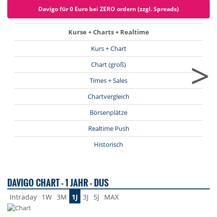
Davigo für 0 Euro bei ZERO ordern (zzgl. Spreads)
Kurse + Charts + Realtime
Kurs + Chart
>
Chart (groß)
Times + Sales
Chartvergleich
Börsenplätze
Realtime Push
Historisch
DAVIGO CHART - 1 JAHR - DUS
Intraday
1W
3M
1J
3J
5J
MAX