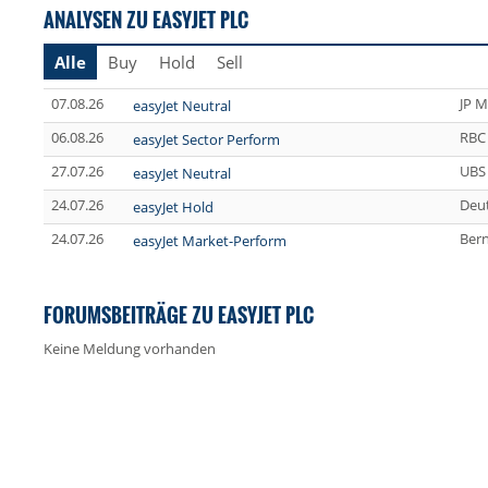
ANALYSEN ZU EASYJET PLC
Alle
Buy
Hold
Sell
07.08.26
JP M
easyJet Neutral
06.08.26
RBC 
easyJet Sector Perform
27.07.26
UBS
easyJet Neutral
24.07.26
Deu
easyJet Hold
24.07.26
Bern
easyJet Market-Perform
FORUMSBEITRÄGE ZU EASYJET PLC
Keine Meldung vorhanden