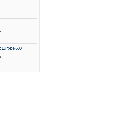
4
x Europe 600
n