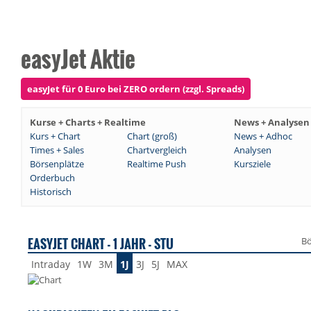
easyJet Aktie
easyJet für 0 Euro bei ZERO ordern (zzgl. Spreads)
Kurse + Charts + Realtime
News + Analysen
Kurs + Chart
Chart (groß)
News + Adhoc
Times + Sales
Chartvergleich
Analysen
Börsenplätze
Realtime Push
Kursziele
Orderbuch
Historisch
EASYJET CHART - 1 JAHR - STU
Bö
Intraday
1W
3M
1J
3J
5J
MAX