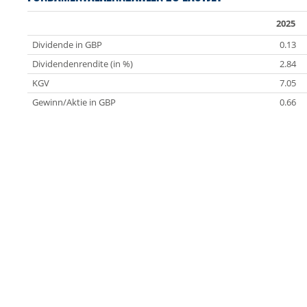
2025
Dividende in GBP
0.13
Dividendenrendite (in %)
2.84
KGV
7.05
Gewinn/Aktie in GBP
0.66