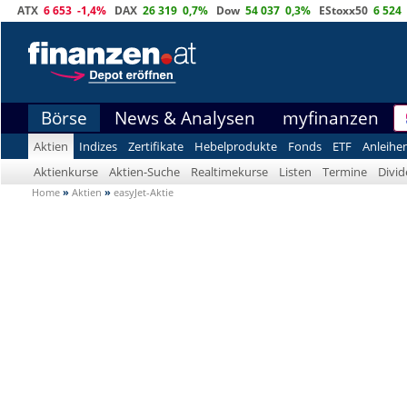
ATX
6 653
-1,4%
DAX
26 319
0,7%
Dow
54 037
0,3%
EStoxx50
6 524
Börse
News & Analysen
myfinanzen
Aktien
Indizes
Zertifikate
Hebelprodukte
Fonds
ETF
Anleihe
Aktienkurse
Aktien-Suche
Realtimekurse
Listen
Termine
Divi
Home
»
Aktien
»
easyJet-Aktie