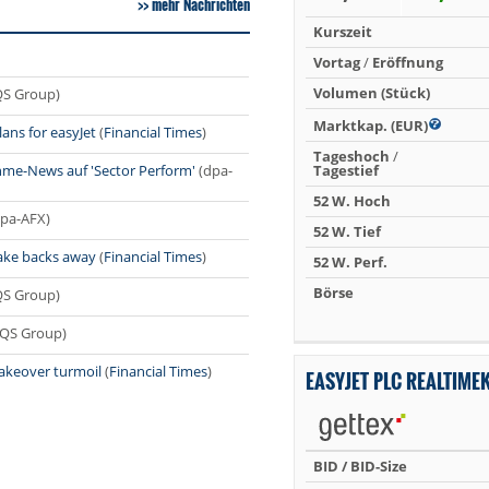
mehr Nachrichten
Kurszeit
Vortag
/
Eröffnung
Volumen (Stück)
QS Group)
Marktkap. (EUR)
ans for easyJet
(
Financial Times
)
Tageshoch
/
me-News auf 'Sector Perform'
(dpa-
Tagestief
52 W. Hoch
dpa-AFX)
52 W. Tief
lake backs away
(
Financial Times
)
52 W. Perf.
Börse
QS Group)
EQS Group)
takeover turmoil
(
Financial Times
)
EASYJET PLC REALTIME
BID / BID-Size