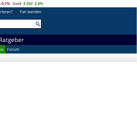
-0,1%
Gold
4 342
2,4%
trieren?
Fan werden
Ratgeber
he
Forum