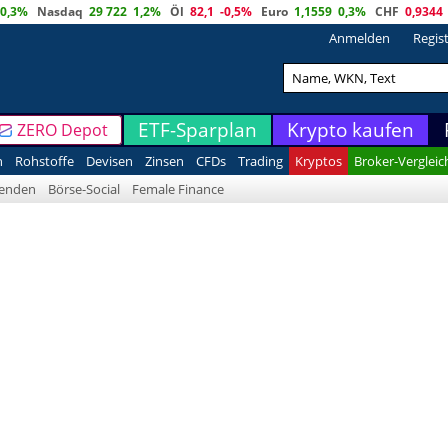
0,3%
Nasdaq
29 722
1,2%
Öl
82,1
-0,5%
Euro
1,1559
0,3%
CHF
0,9344
Anmelden
Regis
ETF-Sparplan
Krypto kaufen
ZERO Depot
n
Rohstoffe
Devisen
Zinsen
CFDs
Trading
Kryptos
Broker-Vergleic
denden
Börse-Social
Female Finance