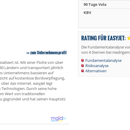
90 Tage Vola
KBV
RATING FÜR EASYJET:
Die Fundamentalanalyse von 
zum Unternehmensprofil
von 4 Sternen bei niedrigem 
Fundamentalanalyse
ialisiert ist. Mit einer Flotte von über
Risikoanalyse
30 Ländern und transportiert jährlich
Alternativen
des Unternehmens bassieren auf
icht auf kostenlose Bordverpflegung,
über das Internet. easyJet legt
en Technologien. Durch seine hohe
em Wert von traditionellen
nou gegründet und hat seinen Hauptsitz