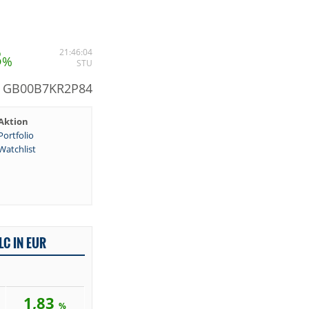
3
21:46:04
%
STU
N: GB00B7KR2P84
Aktion
Portfolio
Watchlist
LC IN EUR
1,83
%