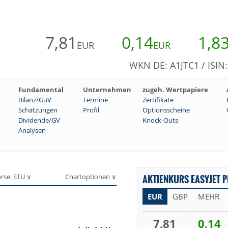
7,81
0,14
1,8
EUR
EUR
WKN DE: A1JTC1 / ISI
Fundamental
Unternehmen
zugeh. Wertpapiere
Bilanz/GuV
Termine
Zertifikate
Schätzungen
Profil
Optionsscheine
Dividende/GV
Knock-Outs
Analysen
rse: STU ∨
Chartoptionen ∨
AKTIENKURS EASYJET P
EUR
GBP
MEHR
7,81
0,14