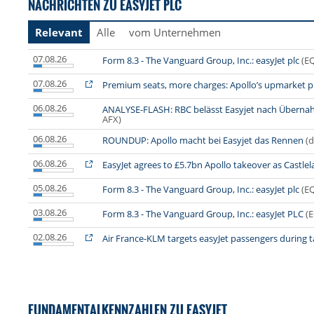
NACHRICHTEN ZU EASYJET PLC
Relevant
Alle
vom Unternehmen
07.08.26
Form 8.3 - The Vanguard Group, Inc.: easyJet plc
(E
07.08.26
Premium seats, more charges: Apollo’s upmarket pl
06.08.26
ANALYSE-FLASH: RBC belässt Easyjet nach Übernah
AFX)
06.08.26
ROUNDUP: Apollo macht bei Easyjet das Rennen
(
06.08.26
EasyJet agrees to £5.7bn Apollo takeover as Castle
05.08.26
Form 8.3 - The Vanguard Group, Inc.: easyJet plc
(E
03.08.26
Form 8.3 - The Vanguard Group, Inc.: easyJet PLC
(
02.08.26
Air France-KLM targets easyJet passengers during 
FUNDAMENTALKENNZAHLEN ZU EASYJET