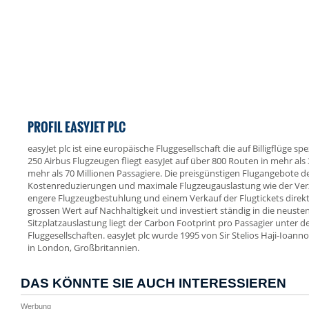
PROFIL EASYJET PLC
easyJet plc ist eine europäische Fluggesellschaft die auf Billigflüge spez
250 Airbus Flugzeugen fliegt easyJet auf über 800 Routen in mehr als 
mehr als 70 Millionen Passagiere. Die preisgünstigen Flugangebote 
Kostenreduzierungen und maximale Flugzeugauslastung wie der Verz
engere Flugzeugbestuhlung und einem Verkauf der Flugtickets direkt 
grossen Wert auf Nachhaltigkeit und investiert ständig in die neust
Sitzplatzauslastung liegt der Carbon Footprint pro Passagier unter d
Fluggesellschaften. easyJet plc wurde 1995 von Sir Stelios Haji-Ioan
in London, Großbritannien.