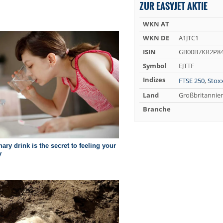
ZUR EASYJET AKTIE
WKN AT
WKN DE
A1JTC1
ISIN
GB00B7KR2P8
Symbol
EJTTF
Indizes
FTSE 250
,
Stox
Land
Großbritannie
Branche