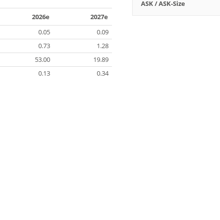
ASK / ASK-Size
2026e
2027e
0.05
0.09
0.73
1.28
53.00
19.89
0.13
0.34