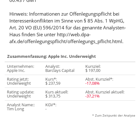
00:43 / GMT
Hinweis: Informationen zur Offenlegungspflicht bei
Interessenkonflikten im Sinne von § 85 Abs. 1 WpHG,
Art. 20 VO (EU) 596/2014 für das genannte Analysten-
Haus finden Sie unter http://web.dpa-
afx.de/offenlegungspflicht/offenlegungs_pflicht.html.
Zusammenfassung: Apple Inc. Underweight
Unternehmen:
Analyst:
Kursziel:
Apple Inc.
Barclays Capital
$ 197,00
Rating jetzt:
Kurs*:
Abst. Kursziel*:
Underweight
$ 237,59
-17,08%
Rating update:
Kurs aktuell:
Abst. Kursziel aktuell:
Underweight
$ 313,75
-37,21%
Analyst Name::
KGV*:
Tim Long
-
* Zum Zeitpunkt der Analyse