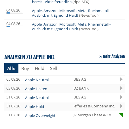
bereit - Aktie freundlich
(dpa-AFX)
04.08.26
Apple, Amazon, Microsoft, Meta, Rheinmetall -
Ausblick mit Egmond Haidt
(NewsTool)
04.08.26
Apple, Amazon, Microsoft, Meta, Rheinmetall -
Ausblick mit Egmond Haidt
(NewsTool)
ANALYSEN ZU APPLE INC.
mehr Analysen
Alle
Buy
Hold
Sell
05.08.26
UBS AG
Apple Neutral
03.08.26
DZ BANK
Apple Halten
31.07.26
UBS AG
Apple Neutral
31.07.26
Jefferies & Company Inc.
Apple Hold
31.07.26
JP Morgan Chase & Co.
Apple Overweight