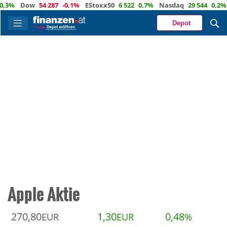
Dow
54 287
-0,1%
EStoxx50
6 522
0,7%
Nasdaq
29 544
0,2%
Öl
Depot
Apple Aktie
270,80
1,30
0,48
EUR
EUR
%