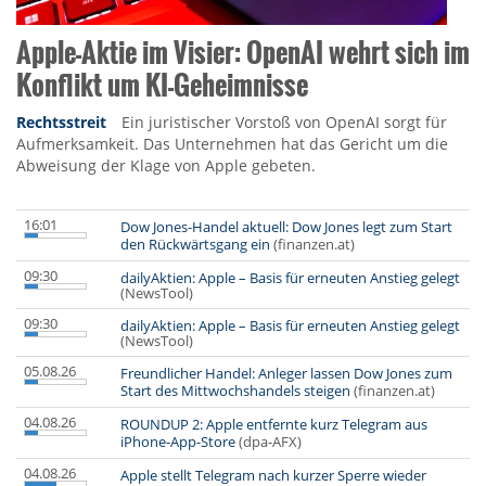
Apple-Aktie im Visier: OpenAI wehrt sich im
Konflikt um KI-Geheimnisse
Rechtsstreit
Ein juristischer Vorstoß von OpenAI sorgt für
Aufmerksamkeit. Das Unternehmen hat das Gericht um die
Abweisung der Klage von Apple gebeten.
16:01
Dow Jones-Handel aktuell: Dow Jones legt zum Start
den Rückwärtsgang ein
(finanzen.at)
09:30
dailyAktien: Apple – Basis für erneuten Anstieg gelegt
(NewsTool)
09:30
dailyAktien: Apple – Basis für erneuten Anstieg gelegt
(NewsTool)
05.08.26
Freundlicher Handel: Anleger lassen Dow Jones zum
Start des Mittwochshandels steigen
(finanzen.at)
04.08.26
ROUNDUP 2: Apple entfernte kurz Telegram aus
iPhone-App-Store
(dpa-AFX)
04.08.26
Apple stellt Telegram nach kurzer Sperre wieder