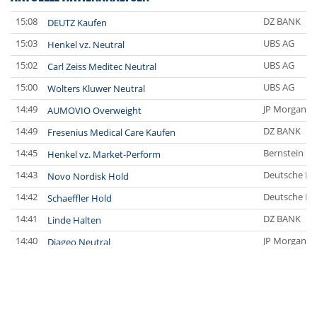
15:08
DZ BANK
DEUTZ Kaufen
15:03
UBS AG
Henkel vz. Neutral
15:02
UBS AG
Carl Zeiss Meditec Neutral
15:00
UBS AG
Wolters Kluwer Neutral
14:49
JP Morgan C
AUMOVIO Overweight
14:49
DZ BANK
Fresenius Medical Care Kaufen
14:45
Bernstein Re
Henkel vz. Market-Perform
14:43
Deutsche Ba
Novo Nordisk Hold
14:42
Deutsche Ba
Schaeffler Hold
14:41
DZ BANK
Linde Halten
14:40
JP Morgan C
Diageo Neutral
13:52
Jefferies & 
QIAGEN Buy
13:51
Jefferies & 
Diageo Buy
13:51
Bernstein Re
Diageo Outperform