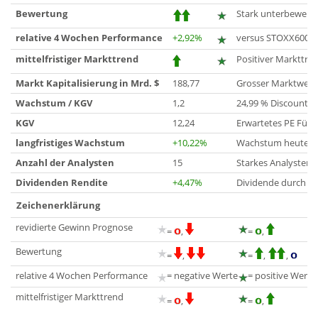
Bewertung
Stark unterbewerte
relative 4 Wochen Performance
+2,92%
versus STOXX600
mittelfristiger Markttrend
Positiver Markttre
Markt Kapitalisierung in Mrd. $
188,77
Grosser Marktwert
Wachstum / KGV
1,2
24,99 % Discount r
KGV
12,24
Erwartetes PE Für 
langfristiges Wachstum
+10,22%
Wachstum heute bis
Anzahl der Analysten
15
Starkes Analysteni
Dividenden Rendite
+4,47%
Dividende durch G
Zeichenerklärung
revidierte Gewinn Prognose
=
,
=
,
Bewertung
=
,
=
,
,
relative 4 Wochen Performance
= negative Werte
= positive Werte
mittelfristiger Markttrend
=
,
=
,