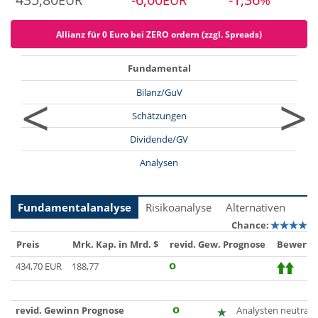
EUR
EUR
%
Allianz für 0 Euro bei ZERO ordern (zzgl. Spreads)
Fundamental
<
>
Bilanz/GuV
Schätzungen
Dividende/GV
Analysen
Fundamentalanalyse
Risikoanalyse
Alternativen
Chance:
Preis
Mrk. Kap. in Mrd. $
revid. Gew. Prognose
Bewertu
434,70 EUR
188,77
revid. Gewinn Prognose
Analysten neutral, z