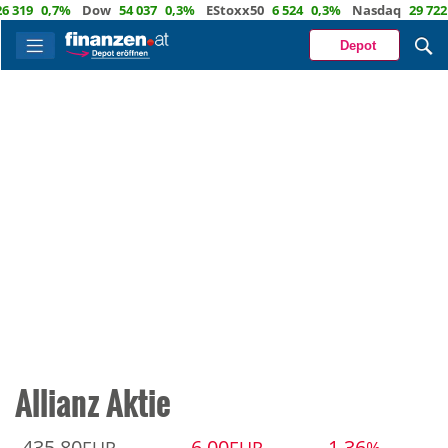
319
0,7%
Dow
54 037
0,3%
EStoxx50
6 524
0,3%
Nasdaq
29 722
1
Depot
Allianz Aktie
435,80
-6,00
-1,36