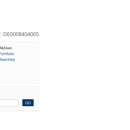
N: DE0008404005
Aktion
Portfolio
Watchlist
GO