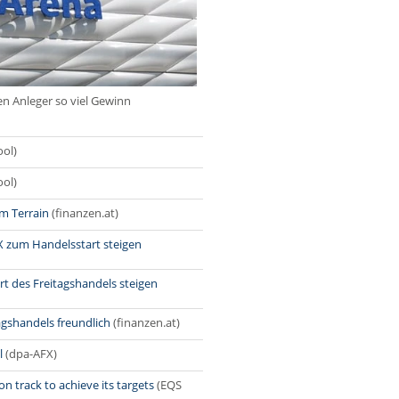
en Anleger so viel Gewinn
ol)
ol)
m Terrain
(finanzen.at)
X zum Handelsstart steigen
rt des Freitagshandels steigen
gshandels freundlich
(finanzen.at)
l
(dpa-AFX)
on track to achieve its targets
(EQS