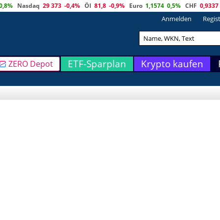
0,8%
Nasdaq
29 373
-0,4%
Öl
81,8
-0,9%
Euro
1,1574
0,5%
CHF
0,9337
Anmelden
Regis
ETF-Sparplan
Krypto kaufen
ZERO Depot