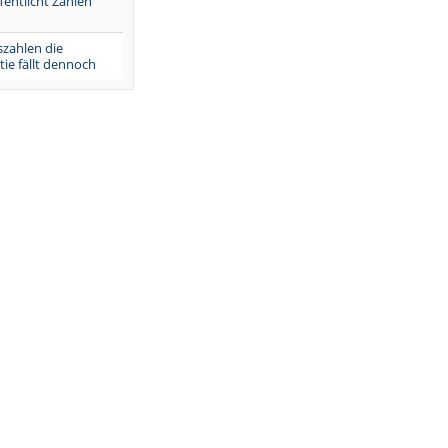
fentlicht Zahlen
szahlen die
ie fällt dennoch