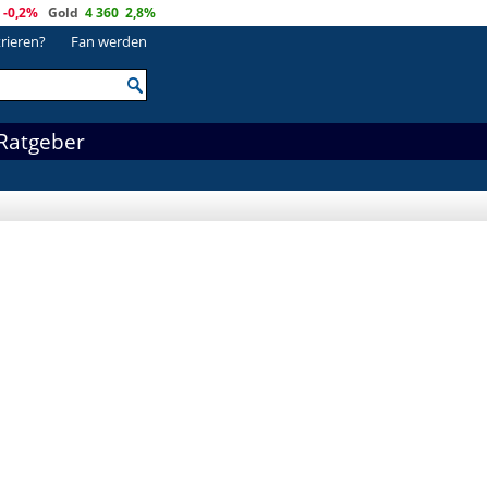
-0,2%
Gold
4 360
2,8%
trieren?
Fan werden
Ratgeber