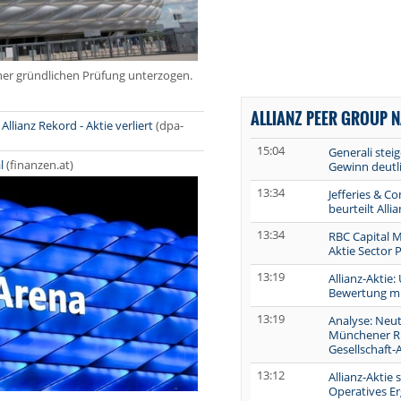
iner gründlichen Prüfung unterzogen.
ALLIANZ PEER GROUP 
ianz Rekord - Aktie verliert
(dpa-
15:04
Generali stei
l
(finanzen.at)
Gewinn deutli
13:34
Jefferies & C
beurteilt Alli
13:34
RBC Capital Ma
Aktie Sector 
13:19
Allianz-Aktie:
Bewertung mi
13:19
Analyse: Neut
Münchener Rü
Gesellschaft-
13:12
Allianz-Aktie
Operatives Erg