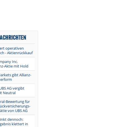
NACHRICHTEN
gert operativen
ch - Aktienrückkauf
ompany Inc.
anz-Aktie mit Hold
rkets gibt Allianz-
Perform
 UBS AG vergibt
t Neutral
ral-Bewertung für
ckversicherungs-
Aktie von UBS AG
 sinkt dennoch:
ebnis klettert in