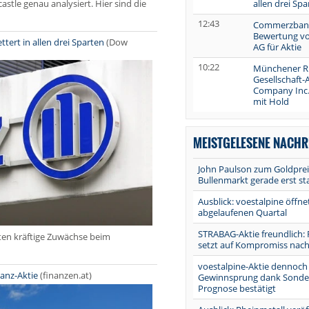
allen drei Spa
stle genau analysiert. Hier sind die
12:43
Commerzbank
Bewertung vo
ttert in allen drei Sparten
(Dow
AG für Aktie
10:22
Münchener Rü
Gesellschaft-A
Company Inc.
mit Hold
MEISTGELESENE NACHR
John Paulson zum Goldpre
Bullenmarkt gerade erst st
Ausblick: voestalpine öffn
abgelaufenen Quartal
STRABAG-Aktie freundlich: 
arten kräftige Zuwächse beim
setzt auf Kompromiss nach
voestalpine-Aktie dennoch t
ianz-Aktie
(finanzen.at)
Gewinnsprung dank Sonder
Prognose bestätigt