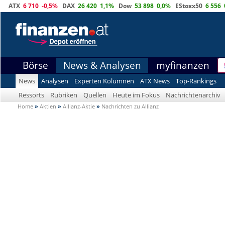
ATX
6 710
-0,5%
DAX
26 420
1,1%
Dow
53 898
0,0%
EStoxx50
6 556
Börse
News & Analysen
myfinanzen
News
Analysen
Experten Kolumnen
ATX News
Top-Rankings
Ressorts
Rubriken
Quellen
Heute im Fokus
Nachrichtenarchiv
Home
»
Aktien
»
Allianz-Aktie
»
Nachrichten zu Allianz