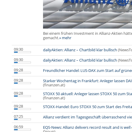
Bei einem frühen Investment in Allianz-Aktien hätt
gemacht.
» mehr
09:30
dailyAktien: Allianz – Chartbild klar bullisch
(NewsTo
09:30
dailyAktien: Allianz – Chartbild klar bullisch
(NewsTo
09:28
Freundlicher Handel: LUS-DAX zum Start auf grüne
09:28
Starker Wochentag in Frankfurt: Anleger lassen DA
(finanzen.at)
09:28
STOXX 50 aktuell: Anleger lassen STOXX 50 zum Sta
(finanzen.at)
09:28
STOXX-Handel: Euro STOXX 50 zum Start des Freita
07:25
Allianz verdient im Tagesgeschäft überraschend vie
06:59
EQS-News: Allianz delivers record result and is well 
Group)