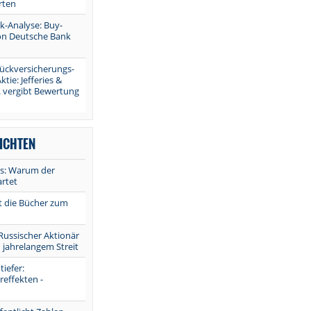
rten
-Analyse: Buy-
n Deutsche Bank
ckversicherungs-
ktie: Jefferies &
 vergibt Bewertung
ICHTEN
is: Warum der
artet
et die Bücher zum
Russischer Aktionär
 jahrelangem Streit
iefer:
effekten -