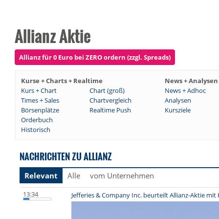
Allianz Aktie
Allianz für 0 Euro bei ZERO ordern (zzgl. Spreads)
Kurse + Charts + Realtime
News + Analysen
Kurs + Chart
Chart (groß)
News + Adhoc
Times + Sales
Chartvergleich
Analysen
Börsenplätze
Realtime Push
Kursziele
Orderbuch
Historisch
NACHRICHTEN ZU ALLIANZ
Relevant
Alle
vom Unternehmen
13:34
Jefferies & Company Inc. beurteilt Allianz-Aktie mit