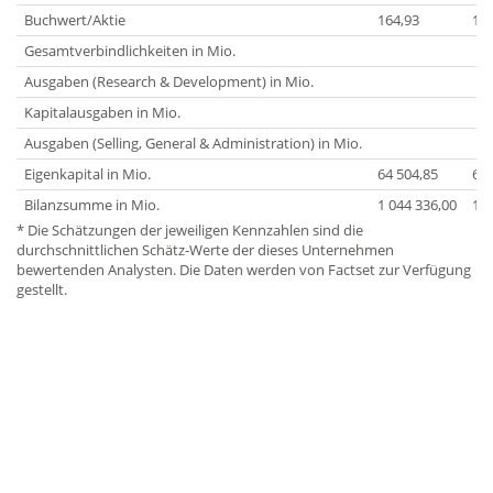
Buchwert/Aktie
164,93
176
Gesamtverbindlichkeiten in Mio.
Ausgaben (Research & Development) in Mio.
Kapitalausgaben in Mio.
Ausgaben (Selling, General & Administration) in Mio.
Eigenkapital in Mio.
64 504,85
67 
Bilanzsumme in Mio.
1 044 336,00
1 0
* Die Schätzungen der jeweiligen Kennzahlen sind die
durchschnittlichen Schätz-Werte der dieses Unternehmen
bewertenden Analysten. Die Daten werden von Factset zur Verfügung
gestellt.