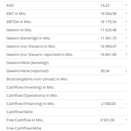
KGV
14,23
13,
EBIT in Mio.
18 064,58
19 
EBITDA in Mio.
18 170,54
19 
Gewinn in Mio.
11 629,48
12 
Gewinn (bereinigt) in Mio.
11 961,75
12 
Gewinn (vor Steuern) in Mio.
16 969,47
17 
Gewinn (vor Steuern, reported) in Mio.
16 661,00
16 
Gewinn/Aktie (bereinigt)
Gewinn/Aktie (reported)
30,54
32,
Bruttoergebnis vom Umsatz in Mio.
Cashflow (Investing) in Mio.
Cashflow (Operations) in Mio.
Cashflow (Financing) in Mio.
-2 500,00
-2 
Cashflow/Aktie
Free Cashflow in Mio.
9 501,00
10 
Free Cashflow/Aktie