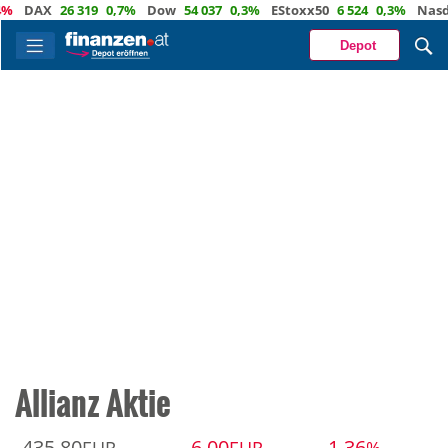
DAX
26 319
0,7%
Dow
54 037
0,3%
EStoxx50
6 524
0,3%
Nasda
Depot
Allianz Aktie
435,80
-6,00
-1,36