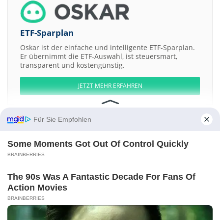
ETF-Sparplan
Oskar ist der einfache und intelligente ETF-Sparplan.
Er übernimmt die ETF-Auswahl, ist steuersmart,
transparent und kostengünstig.
JETZT MEHR ERFAHREN
Für Sie Empfohlen
Some Moments Got Out Of Control Quickly
Aktien ATX
DAX
EuroStoxx 50
Dow Jones
NASDAQ 100
Nikkei 225
S&P 500
BRAINBERRIES
Weitere Aktien:
The 90s Was A Fantastic Decade For Fans Of
Agennix
Volkswagen
ExxonMobil
Cycos
Internet Capital Group
Action Movies
Kontakt
-
Impressum
-
Werbung
-
Barrierefreiheit
BRAINBERRIES
Sitemap
-
Datenschutz
-
Disclaimer
-
AGB
-
Privatsphäre-Einstellungen