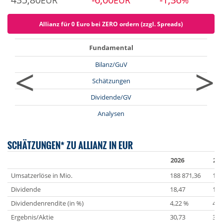
EUR
EUR
%
Allianz für 0 Euro bei ZERO ordern (zzgl. Spreads)
Fundamental
<
>
Bilanz/GuV
Schätzungen
Dividende/GV
Analysen
SCHÄTZUNGEN* ZU ALLIANZ IN EUR
2026
20
Umsatzerlöse in Mio.
188 871,36
197
Dividende
18,47
19,
Dividendenrendite (in %)
4,22 %
4,5
Ergebnis/Aktie
30,73
32,