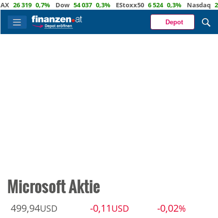
X
26 319
0,7%
Dow
54 037
0,3%
EStoxx50
6 524
0,3%
Nasdaq
29 
Depot
Microsoft Aktie
499,94
-0,11
-0,02
USD
USD
%