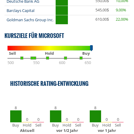
550,00$
10,00%
Deutsche Bank AG
545,00$
9,00%
Barclays Capital
610,00$
22,00%
Goldman Sachs Group Inc.
KURSZIELE FÜR MICROSOFT
Sell
Hold
Buy
500
550
600
650
HISTORISCHE RATING-ENTWICKLUNG
8
8
8
0
0
0
0
0
0
Buy
Hold
Sell
Buy
Hold
Sell
Buy
Hold
Sell
Aktuell
vor 1/2 Jahr
vor 1 Jahr