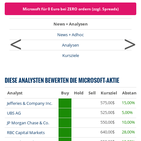
Microsoft für 0 Euro bei ZERO ordern (zzgl. Spreads)
News + Analysen
<
>
News + Adhoc
Analysen
Kursziele
DIESE ANALYSTEN BEWERTEN DIE MICROSOFT-AKTIE
Analyst
Buy
Hold
Sell
Kursziel
Abstand
575,00$
15,00%
Jefferies & Company Inc.
525,00$
5,00%
UBS AG
550,00$
10,00%
JP Morgan Chase & Co.
640,00$
28,00%
RBC Capital Markets