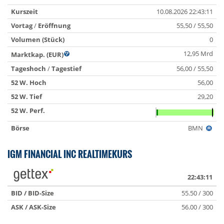
Kurszeit
10.08.2026 22:43:11
Vortag
/
Eröffnung
55,50 / 55,50
Volumen (Stück)
0
12,95 Mrd
Marktkap. (EUR)
Tageshoch
/
Tagestief
56,00 / 55,50
52 W. Hoch
56,00
52 W. Tief
29,20
52 W. Perf.
Börse
BMN
IGM FINANCIAL INC REALTIMEKURS
22:43:11
BID / BID-Size
55.50 / 300
ASK / ASK-Size
56.00 / 300