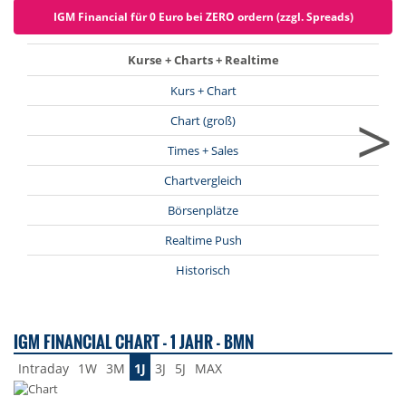
IGM Financial für 0 Euro bei ZERO ordern (zzgl. Spreads)
Kurse + Charts + Realtime
Kurs + Chart
>
Chart (groß)
Times + Sales
Chartvergleich
Börsenplätze
Realtime Push
Historisch
IGM FINANCIAL CHART - 1 JAHR - BMN
Intraday
1W
3M
1J
3J
5J
MAX