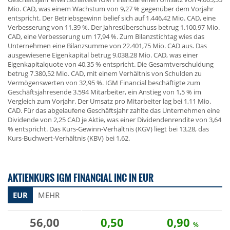
Mio. CAD, was einem Wachstum von 9,27 % gegenüber dem Vorjahr
entspricht. Der Betriebsgewinn belief sich auf 1.446,42 Mio. CAD, eine
Verbesserung von 11,39 %. Der Jahresüberschuss betrug 1.100,97 Mio.
CAD, eine Verbesserung um 17,94 %. Zum Bilanzstichtag wies das
Unternehmen eine Bilanzsumme von 22.401,75 Mio. CAD aus. Das
ausgewiesene Eigenkapital betrug 9.038,28 Mio. CAD, was einer
Eigenkapitalquote von 40,35 % entspricht. Die Gesamtverschuldung
betrug 7.380,52 Mio. CAD, mit einem Verhältnis von Schulden zu
Vermögenswerten von 32,95 %. IGM Financial beschäftigte zum
Geschäftsjahresende 3.594 Mitarbeiter, ein Anstieg von 1,5 % im
Vergleich zum Vorjahr. Der Umsatz pro Mitarbeiter lag bei 1,11 Mio.
CAD. Für das abgelaufene Geschäftsjahr zahlte das Unternehmen eine
Dividende von 2,25 CAD je Aktie, was einer Dividendenrendite von 3,64
% entspricht. Das Kurs-Gewinn-Verhältnis (KGV) liegt bei 13,28, das
Kurs-Buchwert-Verhältnis (KBV) bei 1,62.
AKTIENKURS IGM FINANCIAL INC IN EUR
EUR
MEHR
56,00
0,50
0,90
%