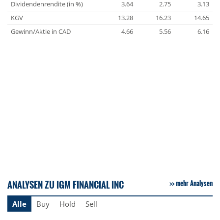
Dividendenrendite (in %)
3.64
2.75
3.13
KGV
13.28
16.23
14.65
Gewinn/Aktie in CAD
4.66
5.56
6.16
ANALYSEN ZU IGM FINANCIAL INC
mehr Analysen
Alle
Buy
Hold
Sell