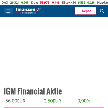
26 324
0,0%
Dow
53 976
-0,1%
EStoxx50
6 536
0,2%
Nasdaq
29 
Depot
IGM Financial Aktie
56,00
0,50
0,90
EUR
EUR
%