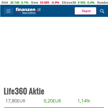
X
26 140
0,1%
Dow
53 885
-0,9%
EStoxx50
6 503
0,4%
Nasdaq
29 
Depot
Life360 Aktie
17,80
0,20
1,14
EUR
EUR
%