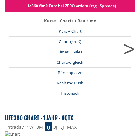
Life360 für 0 Euro bei ZERO ordern (zzgl. Spreads)
Kurse + Charts + Realtime
Kurs + Chart
>
Chart (groß)
Times + Sales
Chartvergleich
Börsenplätze
Realtime Push
Historisch
LIFE360 CHART - 1 JAHR - XQTX
Intraday
1W
3M
1J
3J
5J
MAX