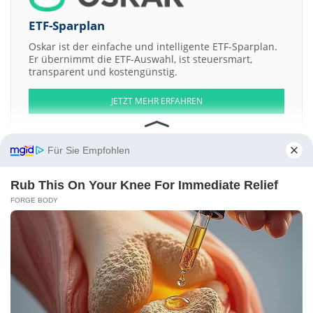
ETF-Sparplan
Oskar ist der einfache und intelligente ETF-Sparplan.
Er übernimmt die ETF-Auswahl, ist steuersmart,
transparent und kostengünstig.
JETZT MEHR ERFAHREN
Für Sie Empfohlen
Rub This On Your Knee For Immediate Relief
Aktien ATX
DAX
EuroStoxx 50
Dow Jones
NASDAQ 100
Nikkei 225
S&P 500
FORGE BODY
Weitere Aktien:
Weibo a
Itau Unibanco
Tanzanian Gold Corporation Registered Shs
Hutchison Telecommunications Hong Kong Holdings
Diagnos
Kontakt
-
Impressum
-
Werbung
-
Barrierefreiheit
Sitemap
-
Datenschutz
-
Disclaimer
-
AGB
-
Privatsphäre-Einstellungen