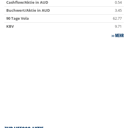
Cashflow/Aktie in AUD
0.54
Buchwert/Aktie in AUD
3.45
90 Tage Vola
62.77
KBV
9.71
MEHR