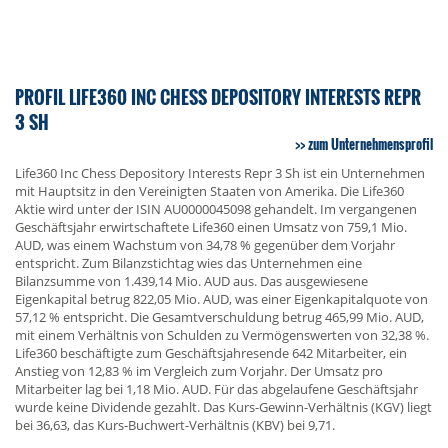
PROFIL LIFE360 INC CHESS DEPOSITORY INTERESTS REPR
3 SH
zum Unternehmensprofil
Life360 Inc Chess Depository Interests Repr 3 Sh ist ein Unternehmen
mit Hauptsitz in den Vereinigten Staaten von Amerika. Die Life360
Aktie wird unter der ISIN AU0000045098 gehandelt. Im vergangenen
Geschäftsjahr erwirtschaftete Life360 einen Umsatz von 759,1 Mio.
AUD, was einem Wachstum von 34,78 % gegenüber dem Vorjahr
entspricht. Zum Bilanzstichtag wies das Unternehmen eine
Bilanzsumme von 1.439,14 Mio. AUD aus. Das ausgewiesene
Eigenkapital betrug 822,05 Mio. AUD, was einer Eigenkapitalquote von
57,12 % entspricht. Die Gesamtverschuldung betrug 465,99 Mio. AUD,
mit einem Verhältnis von Schulden zu Vermögenswerten von 32,38 %.
Life360 beschäftigte zum Geschäftsjahresende 642 Mitarbeiter, ein
Anstieg von 12,83 % im Vergleich zum Vorjahr. Der Umsatz pro
Mitarbeiter lag bei 1,18 Mio. AUD. Für das abgelaufene Geschäftsjahr
wurde keine Dividende gezahlt. Das Kurs-Gewinn-Verhältnis (KGV) liegt
bei 36,63, das Kurs-Buchwert-Verhältnis (KBV) bei 9,71.