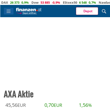
26 373
0,9%
Dow
53 885
-0,9%
EStoxx50
6 548
0,7%
Nasdaq
29 
Depot
AXA Aktie
45,56
0,70
1,56
EUR
EUR
%