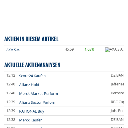
AKTIEN IN DIESEM ARTIKEL
45,59
1,63%
AXA S.A.
AKTUELLE AKTIENANALYSEN
13:12
DZ BANK
Scout24 Kaufen
12:40
Jefferies 
Allianz Hold
12:40
Bernstein
Merck Market-Perform
12:39
RBC Capit
Allianz Sector Perform
12:39
Joh. Bere
RATIONAL Buy
12:38
DZ BANK
Merck Kaufen