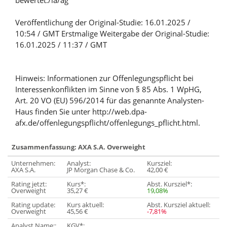
bewertet./la/ag
Veröffentlichung der Original-Studie: 16.01.2025 /
10:54 / GMT Erstmalige Weitergabe der Original-Studie:
16.01.2025 / 11:37 / GMT
Hinweis: Informationen zur Offenlegungspflicht bei
Interessenkonflikten im Sinne von § 85 Abs. 1 WpHG,
Art. 20 VO (EU) 596/2014 für das genannte Analysten-
Haus finden Sie unter http://web.dpa-
afx.de/offenlegungspflicht/offenlegungs_pflicht.html.
Zusammenfassung: AXA S.A. Overweight
Unternehmen:
Analyst:
Kursziel:
AXA S.A.
JP Morgan Chase & Co.
42,00 €
Rating jetzt:
Kurs*:
Abst. Kursziel*:
Overweight
35,27 €
19,08%
Rating update:
Kurs aktuell:
Abst. Kursziel aktuell:
Overweight
45,56 €
-7,81%
Analyst Name::
KGV*: