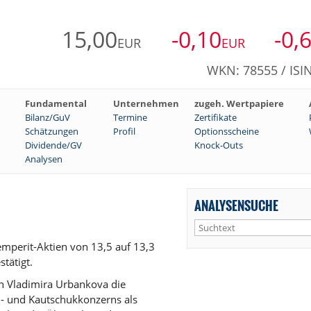
15,00
-0,10
-0,
EUR
EUR
WKN: 78555 / ISI
Fundamental
Unternehmen
zugeh. Wertpapiere
Bilanz/GuV
Termine
Zertifikate
Schätzungen
Profil
Optionsscheine
Dividende/GV
Knock-Outs
Analysen
ANALYSENSUCHE
Semperit-Aktien von 13,5 auf 13,3
tätigt.
tin Vladimira Urbankova die
i- und Kautschukkonzerns als