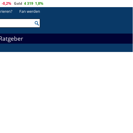
-0,2%
Gold
4 319
1,8%
trieren?
Fan werden
Ratgeber