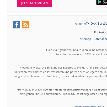
JETZT INFORMIEREN
Aktien ATX
DAX
EuroSt
Kontakt
-
Sitemap
-
Datenschu
Für die aufgeführten Inhalte kann keine Gewährl
Kursinformationen von SIX Financial Inf
*Werbehinweise: Die Billigung des Basisprospekts durch die Bundesans
verstehen. Wir empfehlen Interessenten und potenziellen Anlegern den Bas
möglichst umfassend zu informieren, insbesondere über die potenziellen Ri
5
Hinweis zu Plus500:
80% der Kleinanlegerkonten verlieren Geld bei
einzugehen, Ihr Geld zu verlieren. Plus500UK Ltd ist zugelassen und r
Währungsrechner
News