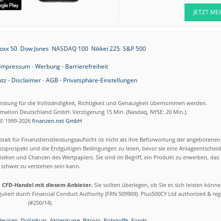
11:12
Henkel vz. Buy
JETZT ME
11:12
SGL Carbon Hold
oxx 50
Dow Jones
NASDAQ 100
Nikkei 225
S&P 500
11:11
RATIONAL Hold
Impressum
-
Werbung
-
Barrierefreiheit
11:08
AUMOVIO Buy
tz
-
Disclaimer
-
AGB
-
Privatsphäre-Einstellungen
11:06
SAF-HOLLAND
Hold
eistung für die Vollständigkeit, Richtigkeit und Genauigkeit übernommen werden.
ormation Deutschland GmbH. Verzögerung 15 Min. (Nasdaq, NYSE: 20 Min.).
11:05
Stellantis
© 1999-2026
finanzen.net GmbH
Underperform
11:01
Kontron Halten
talt für Finanzdienstleistungsaufsicht ist nicht als ihre Befürwortung der angebotene
isprospekt und die Endgültigen Bedingungen zu lesen, bevor sie eine Anlageentscheid
10:58
Jungheinrich
siken und Chancen des Wertpapiers. Sie sind im Begriff, ein Produkt zu erwerben, das n
Outperform
schwer zu verstehen sein kann.
10:57
ATOSS Software
m CFD-Handel mit diesem Anbieter.
Sie sollten überlegen, ob Sie es sich leisten könn
Buy
eguliert durch Financial Conduct Authority (FRN 509909). Plus500CY Ltd authorized & re
(#250/14).
Devisen
Dollarkurs
Aktienkurse
Bitcoin
Rohstoffe
Fonds