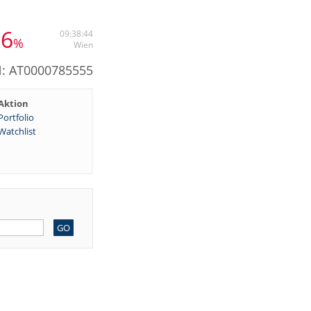
66
09:38:44
%
Wien
N: AT0000785555
Aktion
Portfolio
Watchlist
GO