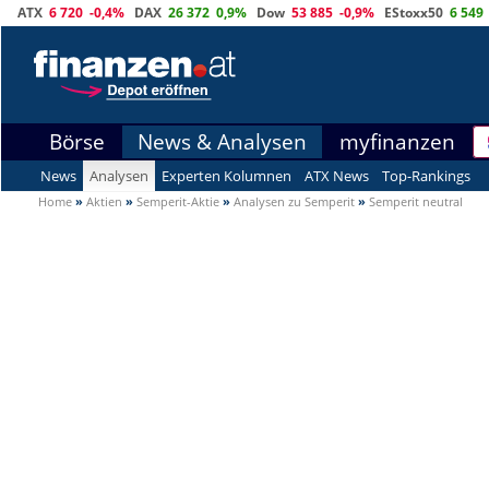
ATX
6 720
-0,4%
DAX
26 372
0,9%
Dow
53 885
-0,9%
EStoxx50
6 549
Börse
News & Analysen
myfinanzen
News
Analysen
Experten Kolumnen
ATX News
Top-Rankings
Home
»
Aktien
»
Semperit-Aktie
»
Analysen zu Semperit
»
Semperit neutral