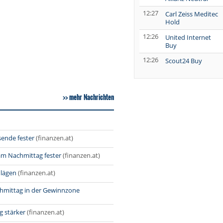
12:27
Carl Zeiss Meditec
Hold
12:26
United Internet
Buy
12:26
Scout24 Buy
12:25
Rheinmetall Buy
mehr Nachrichten
12:23
IONOS Buy
12:22
Aurubis Hold
sende fester
(finanzen.at)
12:20
Deutsche Bank
Neutral
am Nachmittag fester
(finanzen.at)
12:19
ING Group Buy
hlägen
(finanzen.at)
hmittag in der Gewinnzone
12:18
DHL Group Neutral
g stärker
(finanzen.at)
12:17