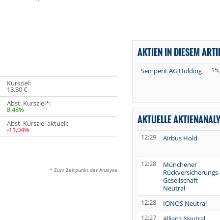
AKTIEN IN DIESEM ARTI
15
Semperit AG Holding
Kursziel:
13,30 €
Abst. Kursziel*:
8,48%
AKTUELLE AKTIENANAL
Abst. Kursziel aktuell:
-11,04%
12:29
Airbus Hold
12:28
Münchener
* Zum Zeitpunkt der Analyse
Rückversicherungs-
Gesellschaft
Neutral
12:28
IONOS Neutral
12:27
Allianz Neutral