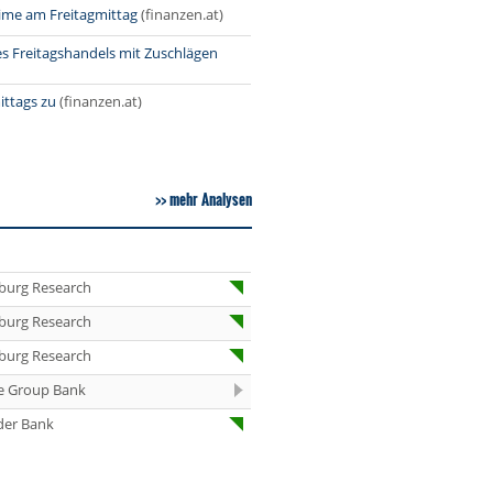
Infineon Buy
rime am Freitagmittag
(finanzen.at)
es Freitagshandels mit Zuschlägen
12:17
Scout24 Buy
ittags zu
(finanzen.at)
12:16
Henkel vz. Sell
11:52
KSB Buy
mehr Analysen
11:52
Kontron Buy
11:52
Siemens
Healthineers
burg Research
Kaufen
burg Research
11:51
PVA TePla Buy
burg Research
e Group Bank
der Bank
11:50
Commerzbank Buy
11:50
1&1 Buy