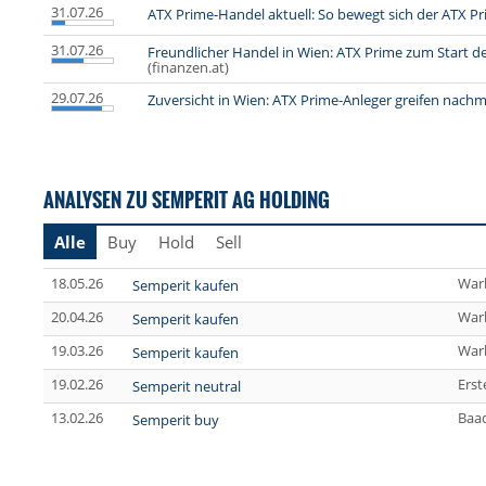
31.07.26
ATX Prime-Handel aktuell: So bewegt sich der ATX P
31.07.26
Freundlicher Handel in Wien: ATX Prime zum Start d
(finanzen.at)
29.07.26
Zuversicht in Wien: ATX Prime-Anleger greifen nachm
ANALYSEN ZU SEMPERIT AG HOLDING
Alle
Buy
Hold
Sell
18.05.26
War
Semperit kaufen
20.04.26
War
Semperit kaufen
19.03.26
War
Semperit kaufen
19.02.26
Erst
Semperit neutral
13.02.26
Baa
Semperit buy