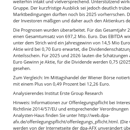
weiterhin intakt und vielversprechend. Unterstützend wir
Gruppe. Der kurzfristige Ausblick sei jedoch deutlich trüb
Marktbedingungen dürften noch bis 2025 vorherrschen. 
der Investoren mäßigen und daher auch den Aktienkurs de
Die Prognosen wurden überarbeitet. Für das Gesamtjahr 2
einen Gesamtumsatz von 697,2 Mio. Euro. Das EBITDA wir
unter dem Strich wird ein Jahresgewinn von 14,5 Mio Euro
Aktie wird bei 0,70 Euro erwartet, die Dividendenschätzung
Anteilsschein. Für 2025 und 2026 lauten die Schätzungen 
Euro Gewinn je Aktie, für die Dividende werden 0,75 (2025)
gesehen.
Zum Vergleich: Im Mittagshandel der Wiener Börse notiert
mit einem Plus von 0,49 Prozent bei 12,26 Euro.
Analysierendes Institut Erste Group Research
Hinweis: Informationen zur Offenlegungspflicht bei Intere
Richtlinie 2014/57/EU und entsprechender Verordnungen 
Analysten-Haus finden Sie unter http://web.dpa-
afx.de/offenlegungspflicht/offenlegungs_pflicht.html. (Die
werden von der Internetseite der dpa-AFX unverändert ü