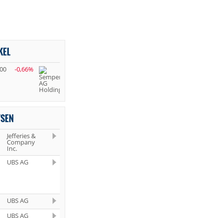
KEL
,00
-0,66%
YSEN
Jefferies &
Company
Inc.
UBS AG
UBS AG
UBS AG