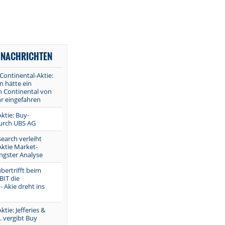
 NACHRICHTEN
Continental-Aktie:
n hätte ein
n Continental von
hr eingefahren
ktie: Buy-
urch UBS AG
earch verleiht
Aktie Market-
ngster Analyse
bertrifft beim
BIT die
 Akie dreht ins
tie: Jefferies &
 vergibt Buy