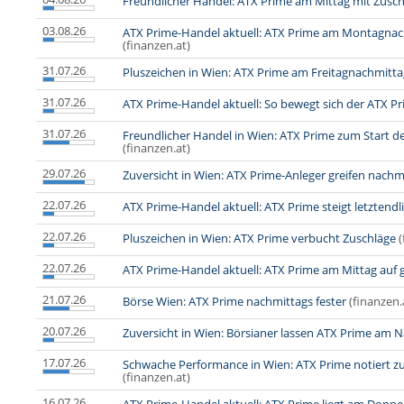
Freundlicher Handel: ATX Prime am Mittag mit Zusc
03.08.26
ATX Prime-Handel aktuell: ATX Prime am Montagnac
(finanzen.at)
31.07.26
Pluszeichen in Wien: ATX Prime am Freitagnachmitta
31.07.26
ATX Prime-Handel aktuell: So bewegt sich der ATX P
31.07.26
Freundlicher Handel in Wien: ATX Prime zum Start d
(finanzen.at)
29.07.26
Zuversicht in Wien: ATX Prime-Anleger greifen nachm
22.07.26
ATX Prime-Handel aktuell: ATX Prime steigt letztendl
22.07.26
Pluszeichen in Wien: ATX Prime verbucht Zuschläge
(
22.07.26
ATX Prime-Handel aktuell: ATX Prime am Mittag auf 
21.07.26
Börse Wien: ATX Prime nachmittags fester
(finanzen.
20.07.26
Zuversicht in Wien: Börsianer lassen ATX Prime am 
17.07.26
Schwache Performance in Wien: ATX Prime notiert 
(finanzen.at)
16.07.26