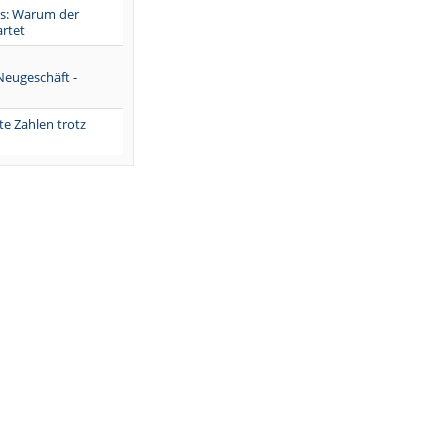
is: Warum der
artet
eugeschäft -
te Zahlen trotz