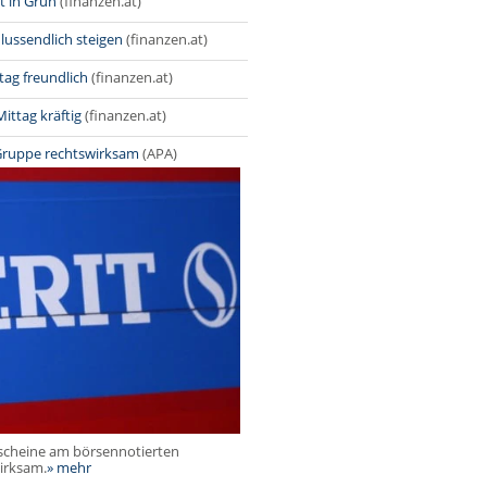
t in Grün
(finanzen.at)
lussendlich steigen
(finanzen.at)
ag freundlich
(finanzen.at)
ittag kräftig
(finanzen.at)
Gruppe rechtswirksam
(APA)
scheine am börsennotierten
irksam.
» mehr