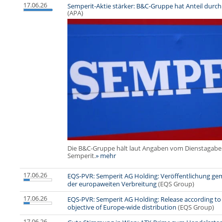
17.06.26
Semperit-Aktie stärker: B&C-Gruppe hat Anteil du
(APA)
Die B&C-Gruppe hält laut Angaben vom Dienstagaben
Semperit.
» mehr
17.06.26
EQS-PVR: Semperit AG Holding: Veröffentlichung gem
der europaweiten Verbreitung
(EQS Group)
17.06.26
EQS-PVR: Semperit AG Holding: Release according to A
objective of Europe-wide distribution
(EQS Group)
17.06.26