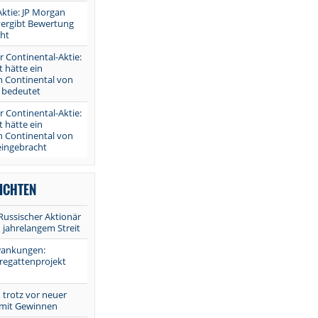
Aktie: JP Morgan
vergibt Bewertung
ht
 Continental-Aktie:
t hätte ein
n Continental von
n bedeutet
 Continental-Aktie:
t hätte ein
n Continental von
eingebracht
ICHTEN
Russischer Aktionär
 jahrelangem Streit
wankungen:
regattenprojekt
X trotz vor neuer
 mit Gewinnen