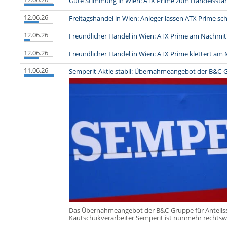
Gute Stimmung in Wien: ATX Prime zum Handelsstar
12.06.26
Freitagshandel in Wien: Anleger lassen ATX Prime sch
12.06.26
Freundlicher Handel in Wien: ATX Prime am Nachmitt
12.06.26
Freundlicher Handel in Wien: ATX Prime klettert am M
11.06.26
Semperit-Aktie stabil: Übernahmeangebot der B&C-
Das Übernahmeangebot der B&C-Gruppe für Anteils
Kautschukverarbeiter Semperit ist nunmehr rechtsw