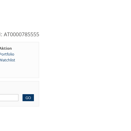
N: AT0000785555
Aktion
Portfolio
Watchlist
GO