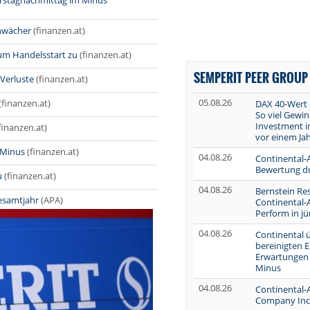
erstagnachmittag im Minus
hwächer
(finanzen.at)
um Handelsstart zu
(finanzen.at)
SEMPERIT PEER GROUP
 Verluste
(finanzen.at)
05.08.26
(finanzen.at)
DAX 40-Wert 
So viel Gewin
Investment i
finanzen.at)
vor einem Ja
 Minus
(finanzen.at)
04.08.26
Continental-A
Bewertung d
u
(finanzen.at)
04.08.26
Bernstein Res
Gesamtjahr
(APA)
Continental-
Perform in jü
04.08.26
Continental ü
bereinigten E
Erwartungen -
Minus
04.08.26
Continental-Ak
Company Inc.