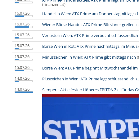
ATX Prime-Handel aktuell: ATX Prime liegt am Donn
(finanzen.at)
16.07.26
Handel in Wien: ATX Prime am Donnerstagmittag sc
16.07.26
Wiener Börse-Handel: ATX Prime-Börsianer greifen z
15.07.26
Verluste in Wien: ATX Prime verbucht schlussendlich
15.07.26
Börse Wien in Rot: ATX Prime nachmittags im Minus
15.07.26
Minuszeichen in Wien: ATX Prime gibt mittags nach
(
15.07.26
Börse Wien: ATX Prime beginnt Mittwochshandel im
14.07.26
Pluszeichen in Wien: ATX Prime legt schlussendlich z
14.07.26
Semperit-Aktie fester: Höheres EBITDA-Ziel für das 