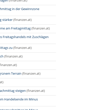
hlägen
(finanzen.at)
hmittag in der Gewinnzone
g stärker
(finanzen.at)
rime am Freitagmittag
(finanzen.at)
es Freitagshandels mit Zuschlägen
ittags zu
(finanzen.at)
ich
(finanzen.at)
finanzen.at)
grünem Terrain
(finanzen.at)
at)
Nachmittag steigen
(finanzen.at)
zum Handelsende im Minus