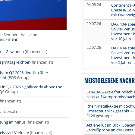
04.08.26
Continental-
Chase & Co. 
mit Overweig
29.07.26
DAX 40-Papier
So viel Verlus
Investment i
n Semperit hat seine
vor 10 Jahre
en.
» mehr
22.07.26
DAX 40-Papier
 mit Gewinnen
(finanzen.at)
So viel Verlus
Investment i
agmittag leichter
(finanzen.at)
vor 5 Jahren 
s im Q2 2026 deutlich über
höht
(EQS Group)
MEISTGELESENE NACHR
in Q2 2026 significantly above the
QS Group)
STRABAG-Aktie freundlich: 
setzt auf Kompromiss nach
(finanzen.at)
Rheinmetall-Aktie mit Sch
Umsatzausblick gesenkt - F
nanzen.at)
F126 gestoppt
tzung im Minus
(finanzen.at)
Aktien-Flut im Blick: Space
Zerreißprobe an der Börse
lsstart Verluste
(finanzen.at)