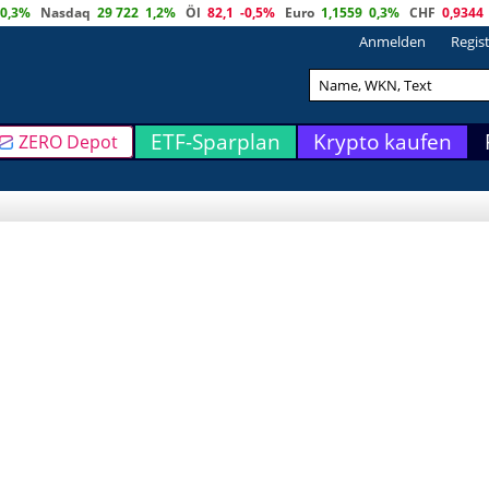
0,3%
Nasdaq
29 722
1,2%
Öl
82,1
-0,5%
Euro
1,1559
0,3%
CHF
0,9344
Anmelden
Regis
ETF-Sparplan
Krypto kaufen
ZERO Depot