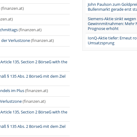
John Paulson zum Goldpre
(finanzen.at)
Bullenmarkt gerade erst st
Siemens-Aktie sinkt wegen
nzen.at)
Gewinnmitnahmen: Mehr N
Prognose erhöht
achmittags
(finanzen.at)
IonQ-Aktie tiefer: Erneut ro
 der Verlustzone
(finanzen.at)
Umsatzsprung
rticle 135, Section 2 BörseG with the
äß § 135 Abs. 2 BörseG mit dem Ziel
ndels im Plus
(finanzen.at)
 Verlustzone
(finanzen.at)
rticle 135, Section 2 BörseG with the
äß § 135 Abs. 2 BörseG mit dem Ziel