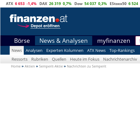
ATX
6 653
-1,4%
DAX
26 319
0,7%
Dow
54 037
0,3%
EStoxx50
6 524
Börse
News & Analysen
myfinanzen
News
Analysen
Experten Kolumnen
ATX News
Top-Rankings
Ressorts
Rubriken
Quellen
Heute im Fokus
Nachrichtenarchiv
Home
»
Aktien
»
Semperit-Aktie
»
Nachrichten zu Semperit