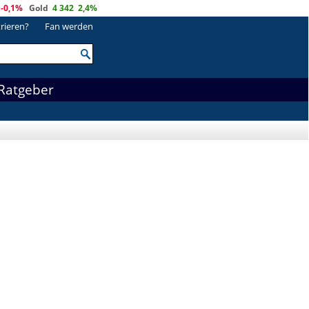
-0,1%
Gold
4 342
2,4%
trieren?
Fan werden
Ratgeber