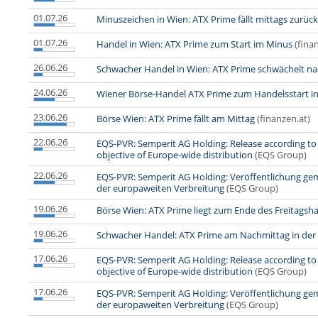
01.07.26
Minuszeichen in Wien: ATX Prime fällt mittags zurück
01.07.26
Handel in Wien: ATX Prime zum Start im Minus
(fina
26.06.26
Schwacher Handel in Wien: ATX Prime schwächelt n
24.06.26
Wiener Börse-Handel ATX Prime zum Handelsstart in
23.06.26
Börse Wien: ATX Prime fällt am Mittag
(finanzen.at)
22.06.26
EQS-PVR: Semperit AG Holding: Release according to A
objective of Europe-wide distribution
(EQS Group)
22.06.26
EQS-PVR: Semperit AG Holding: Veröffentlichung gem
der europaweiten Verbreitung
(EQS Group)
19.06.26
Börse Wien: ATX Prime liegt zum Ende des Freitagsha
19.06.26
Schwacher Handel: ATX Prime am Nachmittag in der
17.06.26
EQS-PVR: Semperit AG Holding: Release according to A
objective of Europe-wide distribution
(EQS Group)
17.06.26
EQS-PVR: Semperit AG Holding: Veröffentlichung gem
der europaweiten Verbreitung
(EQS Group)