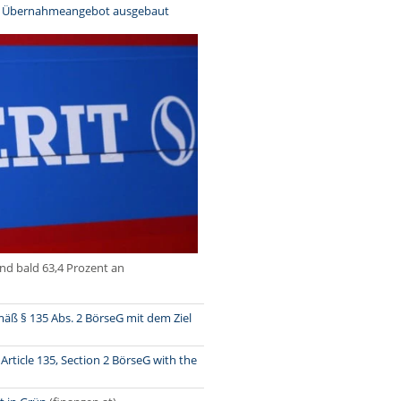
rch Übernahmeangebot ausgebaut
d bald 63,4 Prozent an
äß § 135 Abs. 2 BörseG mit dem Ziel
rticle 135, Section 2 BörseG with the