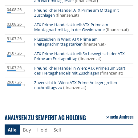
am Nachmittag fester
(finanzen.at)
04.08.26
Freundlicher Handel: ATX Prime am Mittag mit
Zuschlägen
(finanzen.at)
03.08.26
ATX Prime-Handel aktuell: ATX Prime am
Montagnachmittag in der Gewinnzone
(finanzen.at)
31.07.26
Pluszeichen in Wien: ATX Prime am
Freitagnachmittag stärker
(finanzen.at)
31.07.26
ATX Prime-Handel aktuell: So bewegt sich der ATX
Prime am Freitagmittag
(finanzen.at)
31.07.26
Freundlicher Handel in Wien: ATX Prime zum Start
des Freitagshandels mit Zuschlägen
(finanzen.at)
29.07.26
Zuversicht in Wien: ATX Prime-Anleger greifen
nachmittags zu
(finanzen.at)
ANALYSEN ZU SEMPERIT AG HOLDING
mehr Analysen
Alle
Buy
Hold
Sell