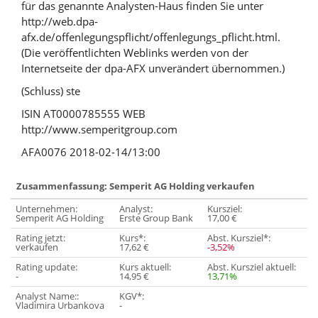
für das genannte Analysten-Haus finden Sie unter
http://web.dpa-
afx.de/offenlegungspflicht/offenlegungs_pflicht.html.
(Die veröffentlichten Weblinks werden von der
Internetseite der dpa-AFX unverändert übernommen.)
(Schluss) ste
ISIN AT0000785555 WEB
http://www.semperitgroup.com
AFA0076 2018-02-14/13:00
Zusammenfassung: Semperit AG Holding verkaufen
Unternehmen:
Analyst:
Kursziel:
Semperit AG Holding
Erste Group Bank
17,00 €
Rating jetzt:
Kurs*:
Abst. Kursziel*:
verkaufen
17,62 €
-3,52%
Rating update:
Kurs aktuell:
Abst. Kursziel aktuell:
-
14,95 €
13,71%
Analyst Name::
KGV*:
Vladimira Urbankova
-