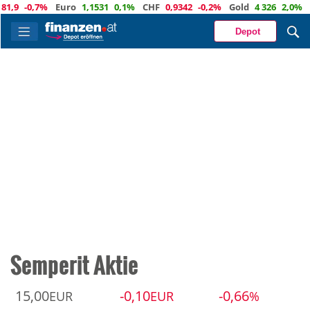
9
-0,7%
Euro
1,1531
0,1%
CHF
0,9342
-0,2%
Gold
4 326
2,0%
Depot
Semperit Aktie
15,00
-0,10
-0,66
EUR
EUR
%