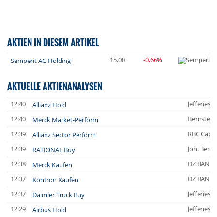
AKTIEN IN DIESEM ARTIKEL
15,00
-0,66%
Semperit AG Holding
AKTUELLE AKTIENANALYSEN
12:40
Jefferies 
Allianz Hold
12:40
Bernstein
Merck Market-Perform
12:39
RBC Capit
Allianz Sector Perform
12:39
Joh. Bere
RATIONAL Buy
12:38
DZ BANK
Merck Kaufen
12:37
DZ BANK
Kontron Kaufen
12:37
Jefferies 
Daimler Truck Buy
12:29
Jefferies 
Airbus Hold