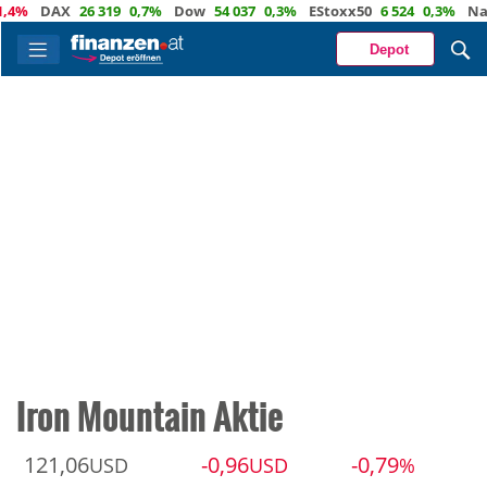
%
DAX
26 319
0,7%
Dow
54 037
0,3%
EStoxx50
6 524
0,3%
Nasd
Depot
Iron Mountain Aktie
121,06
-0,96
-0,79
USD
USD
%