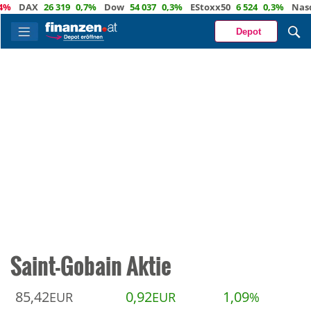
DAX
26 319
0,7%
Dow
54 037
0,3%
EStoxx50
6 524
0,3%
Nasdaq
Depot
Saint-Gobain Aktie
85,42
0,92
1,09
EUR
EUR
%