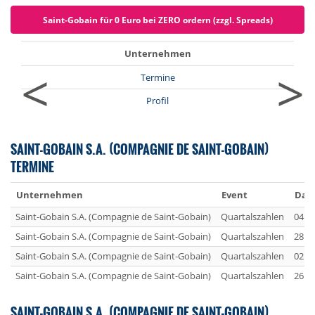
Saint-Gobain für 0 Euro bei ZERO ordern (zzgl. Spreads)
Unternehmen
<
>
Termine
Profil
SAINT-GOBAIN S.A. (COMPAGNIE DE SAINT-GOBAIN)
TERMINE
Unternehmen
Event
Dat
Saint-Gobain S.A. (Compagnie de Saint-Gobain)
Quartalszahlen
04.0
Saint-Gobain S.A. (Compagnie de Saint-Gobain)
Quartalszahlen
28.0
Saint-Gobain S.A. (Compagnie de Saint-Gobain)
Quartalszahlen
02.0
Saint-Gobain S.A. (Compagnie de Saint-Gobain)
Quartalszahlen
26.0
SAINT-GOBAIN S.A. (COMPAGNIE DE SAINT-GOBAIN)