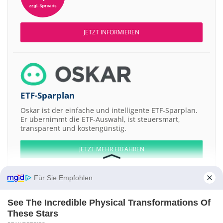
JETZT INFORMIEREN
ETF-Sparplan
Oskar ist der einfache und intelligente ETF-Sparplan.
Er übernimmt die ETF-Auswahl, ist steuersmart,
transparent und kostengünstig.
JETZT MEHR ERFAHREN
Für Sie Empfohlen
See The Incredible Physical Transformations Of
Aktien ATX
DAX
EuroStoxx 50
Dow Jones
NASDAQ 100
Nikkei 225
These Stars
S&P 500