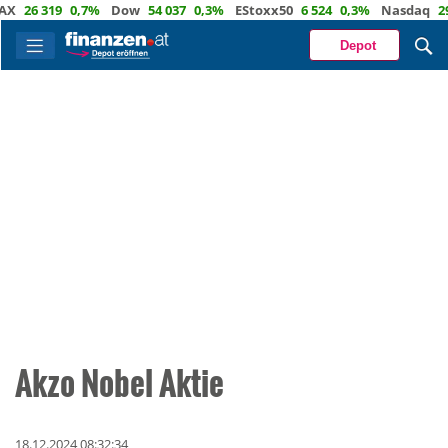
26 319
0,7%
Dow
54 037
0,3%
EStoxx50
6 524
0,3%
Nasdaq
29 72
Depot
Akzo Nobel Aktie
18.12.2024 08:32:34