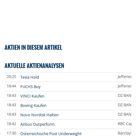
AKTIEN IN DIESEM ARTIKEL
AKTUELLE AKTIENANALYSEN
20:25
Jefferies 
Tesla Hold
18:44
Jefferies 
FUCHS Buy
18:43
DZ BANK
VINCI Kaufen
18:43
DZ BANK
Boeing Kaufen
18:43
DZ BANK
Novo Nordisk Halten
18:42
RBC Capit
Airbus Outperform
17:30
Barclays C
Österreichische Post Underweight