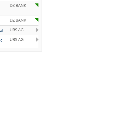
DZ BANK
DZ BANK
UBS AG
al
UBS AG
ec
UBS AG
JP Morgan
Chase &
Co.
DZ BANK
al
Bernstein
t-
Research
Deutsche
old
Bank AG
Deutsche
Bank AG