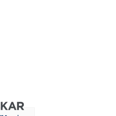
DZ BANK
JP Morgan
Chase &
Co.
Jefferies &
Company
Inc.
Jefferies &
Company
Inc.
Bernstein
orm
Research
DZ BANK
Deutsche
Bank AG
Deutsche
Buy
Bank AG
Deutsche
Bank AG
Deutsche
Bank AG
Deutsche
om