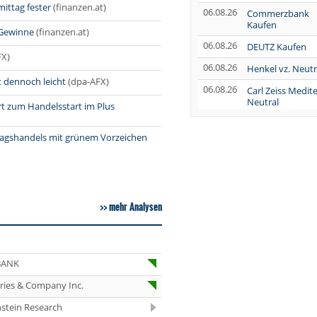
mittag fester
(finanzen.at)
06.08.26
Commerzbank
Kaufen
 Gewinne
(finanzen.at)
06.08.26
DEUTZ Kaufen
FX)
06.08.26
Henkel vz. Neutr
t dennoch leicht
(dpa-AFX)
06.08.26
Carl Zeiss Medit
Neutral
rt zum Handelsstart im Plus
06.08.26
Wolters Kluwer
Neutral
tagshandels mit grünem Vorzeichen
06.08.26
AUMOVIO
Overweight
06.08.26
Fresenius Medic
mehr Analysen
Care Kaufen
06.08.26
Henkel vz. Marke
Perform
06.08.26
Novo Nordisk H
BANK
eries & Company Inc.
06.08.26
Schaeffler Hold
stein Research