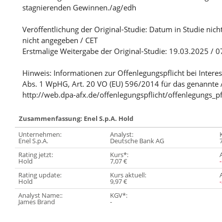
stagnierenden Gewinnen./ag/edh
Veröffentlichung der Original-Studie: Datum in Studie nich
nicht angegeben / CET
Erstmalige Weitergabe der Original-Studie: 19.03.2025 / 0
Hinweis: Informationen zur Offenlegungspflicht bei Intere
Abs. 1 WpHG, Art. 20 VO (EU) 596/2014 für das genannte 
http://web.dpa-afx.de/offenlegungspflicht/offenlegungs_pf
Zusammenfassung: Enel S.p.A. Hold
Unternehmen:
Analyst:
Enel S.p.A.
Deutsche Bank AG
Rating jetzt:
Kurs*:
Hold
7,07 €
Rating update:
Kurs aktuell:
Hold
9,97 €
Analyst Name::
KGV*:
James Brand
-