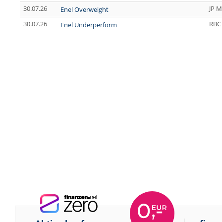
30.07.26
JP M
Enel Overweight
30.07.26
RBC 
Enel Underperform