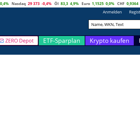
0,4%
Nasdaq
29 373
-0,4%
Öl
83,3
4,9%
Euro
1,1525
0,0%
CHF
0,9364
Anmelden
Regis
ETF-Sparplan
Krypto kaufen
ZERO Depot