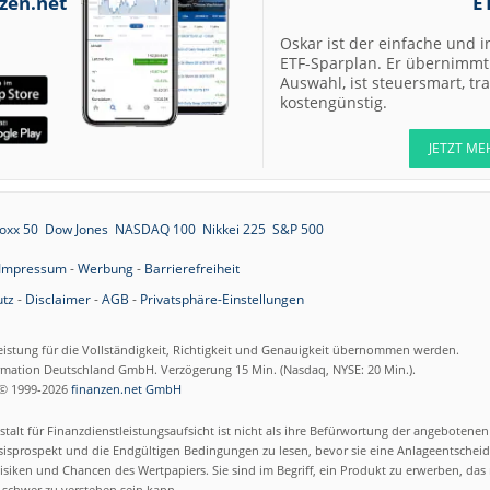
zen.net
E
Buy
06.08.26
QIAGEN Buy
Oskar ist der einfache und i
ETF-Sparplan. Er übernimmt 
Auswahl, ist steuersmart, t
06.08.26
Ahold Delhaize
kostengünstig.
Market-Perform
06.08.26
Merck Hold
JETZT ME
06.08.26
Deutsche Telek
Outperform
oxx 50
Dow Jones
NASDAQ 100
Nikkei 225
S&P 500
06.08.26
Henkel vz. Hold
Impressum
-
Werbung
-
Barrierefreiheit
tz
-
Disclaimer
-
AGB
-
Privatsphäre-Einstellungen
06.08.26
RATIONAL Buy
06.08.26
Siemens Buy
eistung für die Vollständigkeit, Richtigkeit und Genauigkeit übernommen werden.
ormation Deutschland GmbH. Verzögerung 15 Min. (Nasdaq, NYSE: 20 Min.).
06.08.26
SUSS MicroTec 
© 1999-2026
finanzen.net GmbH
talt für Finanzdienstleistungsaufsicht ist nicht als ihre Befürwortung der angebotene
06.08.26
Scout24 Buy
isprospekt und die Endgültigen Bedingungen zu lesen, bevor sie eine Anlageentscheid
siken und Chancen des Wertpapiers. Sie sind im Begriff, ein Produkt zu erwerben, das n
schwer zu verstehen sein kann.