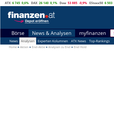
ATX
6 745
0,6%
DAX
26 140
0,1%
Dow
53 885
-0,9%
EStoxx50
6 503
Börse
News & Analysen
myfinanzen
News
Analysen
Experten Kolumnen
ATX News
Top-Rankings
Home
»
Aktien
»
Enel-Aktie
»
Analysen zu Enel
»
Enel Hold