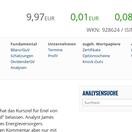
9,97
0,01
0,0
EUR
EUR
WKN: 928624 / ISI
Fundamental
Unternehmen
zugeh. Wertpapiere
Bilanz/GuV
Termine
Zertifikate
Schätzungen
Profil
Optionsscheine
Dividende/GV
Knock-Outs
Analysen
ANALYSENSUCHE
at das Kursziel für Enel von
d" belassen. Analyst James
es Energieversorgers.
nden Kommentar aber nur mit