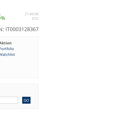
8
21:46:08
%
STU
N: IT0003128367
Aktion
Portfolio
Watchlist
GO