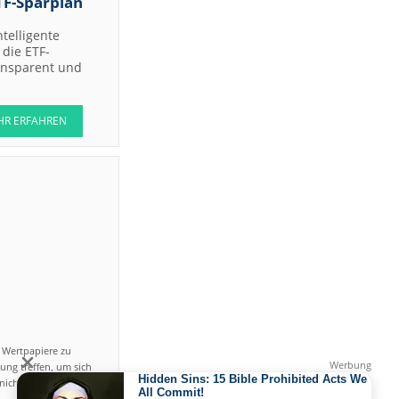
TF-Sparplan
Bank AG
Deutsche
ntelligente
Bank AG
die ETF-
ransparent und
Bernstein
Research
Jefferies &
HR ERFAHREN
Company
Inc.
Bernstein
om
Research
Jefferies &
Company
Inc.
UBS AG
UBS AG
Jefferies &
Buy
Company
Inc.
n Wertpapiere zu
Jefferies &
Company
ung treffen, um sich
Inc.
icht einfach ist und