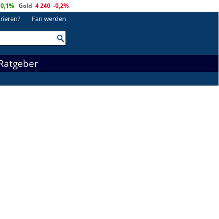
0,1%
Gold
4 240
-0,2%
trieren?
Fan werden
Ratgeber