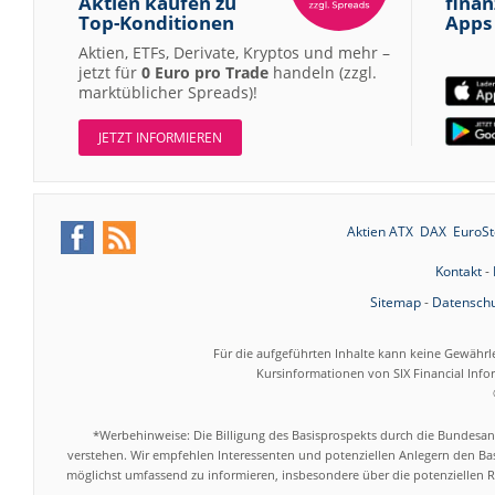
Aktien kaufen zu
finan
Top-Konditionen
Apps
Aktien, ETFs, Derivate, Kryptos und mehr –
jetzt für
0 Euro pro Trade
handeln (zzgl.
marktüblicher Spreads)!
JETZT INFORMIEREN
Aktien ATX
DAX
EuroSt
Kontakt
-
Sitemap
-
Datenschu
Für die aufgeführten Inhalte kann keine Gewährl
Kursinformationen von SIX Financial Inf
*Werbehinweise: Die Billigung des Basisprospekts durch die Bundesans
verstehen. Wir empfehlen Interessenten und potenziellen Anlegern den Bas
möglichst umfassend zu informieren, insbesondere über die potenziellen Ri