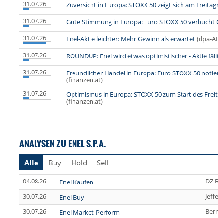
31.07.26
Zuversicht in Europa: STOXX 50 zeigt sich am Freitag
31.07.26
Gute Stimmung in Europa: Euro STOXX 50 verbucht
31.07.26
Enel-Aktie leichter: Mehr Gewinn als erwartet
(dpa-A
31.07.26
ROUNDUP: Enel wird etwas optimistischer - Aktie fäll
31.07.26
Freundlicher Handel in Europa: Euro STOXX 50 notie
(finanzen.at)
31.07.26
Optimismus in Europa: STOXX 50 zum Start des Frei
(finanzen.at)
ANALYSEN ZU ENEL S.P.A.
Alle
Buy
Hold
Sell
04.08.26
DZ 
Enel Kaufen
30.07.26
Jeff
Enel Buy
30.07.26
Bern
Enel Market-Perform