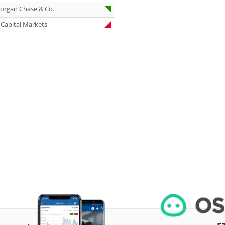
06.08.26
Linde Halten
organ Chase & Co.
06.08.26
Diageo Neutral
Capital Markets
06.08.26
QIAGEN Buy
06.08.26
Diageo Buy
06.08.26
Diageo Outperf
06.08.26
Pfizer Kaufen
06.08.26
Vonovia Buy
06.08.26
Wolters Kluwer 
06.08.26
Springer Nature
Buy
06.08.26
Klöckner Hold
06.08.26
Deutsche Telek