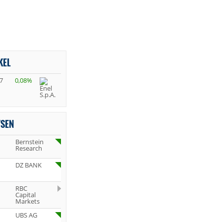
KEL
7
0,08%
YSEN
Bernstein
Research
DZ BANK
RBC
Capital
Markets
UBS AG