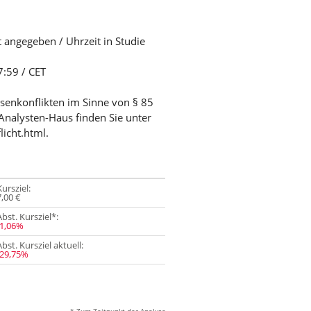
t angegeben / Uhrzeit in Studie
7:59 / CET
ssenkonflikten im Sinne von § 85
Analysten-Haus finden Sie unter
licht.html.
Kursziel:
7,00 €
Abst. Kursziel*:
-1,06%
Abst. Kursziel aktuell:
-29,75%