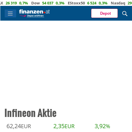
26 319
0,7%
Dow
54 037
0,3%
EStoxx50
6 524
0,3%
Nasdaq
29 72
Depot
Infineon Aktie
62,24
2,35
3,92
EUR
EUR
%