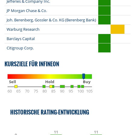
Jefferies & Company Inc.
JP Morgan Chase & Co.
Joh. Berenberg, Gossler & Co. KG (Berenberg Bank)
Warburg Research
Barclays Capital
Citigroup Corp.
KURSZIELE FÜR INFINEON
Sell
Hold
Buy
60
65
70
75
80
85
90
95
100
105
HISTORISCHE RATING-ENTWICKLUNG
11
11