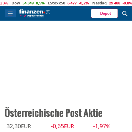
3%
Dow
54 349
0,5%
EStoxx50
6 477
-0,2%
Nasdaq
29 488
-0,8%
Ö
Depot
Österreichische Post Aktie
32,30
-0,65
-1,97
EUR
EUR
%