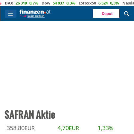
DAX
26 319
0,7%
Dow
54 037
0,3%
EStoxx50
6 524
0,3%
Nasdaq
Depot
SAFRAN Aktie
358,80
4,70
1,33
EUR
EUR
%