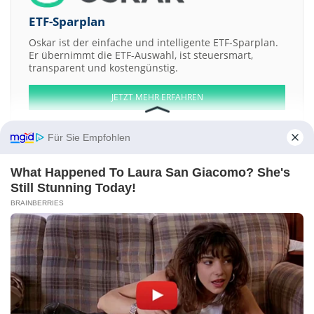
ETF-Sparplan
Oskar ist der einfache und intelligente ETF-Sparplan.
Er übernimmt die ETF-Auswahl, ist steuersmart,
transparent und kostengünstig.
JETZT MEHR ERFAHREN
Für Sie Empfohlen
What Happened To Laura San Giacomo? She's
Aktien ATX
DAX
EuroStoxx 50
Dow Jones
NASDAQ 100
Nikkei 225
Still Stunning Today!
S&P 500
BRAINBERRIES
Weitere Aktien:
Suzuki Motor
Monsanto
Colin
Casino Guichard-Perrachon et Cie
Weru
Kontakt
-
Impressum
-
Werbung
-
Barrierefreiheit
Sitemap
-
Datenschutz
-
Disclaimer
-
AGB
-
Privatsphäre-Einstellungen