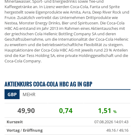
Minerlawasser, Sport- und Energiedrinks sowie Tee-und
Kaffeegetränke an. In Lizenz werden Coca-Cola, Fanta und Sprite
hergestellt sowie Eigenprodukte wie Amita, Avra, Deep River Rock und
Fruice. Zusätzlich vertreibt das Unternehmen Drittprodukte wie
Nestea, Monster Energy Drinks, Bier und Spirituosen. Die Coca-Cola
HBC AG entstand im Jahr 2013 im Rahmen eines Aktientausches mit
der griechischen Cola Hellenic Bottling Company SA und deren
Geschäftsübernahme, um die Internationalität der Coca-Cola Hellenic
zu erweitern und die betriebswirtschaftliche Flexibilität zu steigern.
Hauptaktionäre der Coca-Cola HBC AG mit jeweils rund 23 % Anteilen
sind die Kar-Tess Holding SA, eine private Holdinggesellschaft und die
Coca-Cola Company.
AKTIENKURS COCA-COLA HBC AG IN GBP
GBP
MEHR
49,90
0,74
1,51
%
Kurszeit
07.08.2026 14:01:43
Vortag
/
Eröffnung
49,16 / 49,16