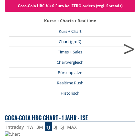
Coca-Cola HBC für 0 Euro bei ZERO ordern (zzgl. Spreads)
Kurse + Charts + Realtime
Kurs + Chart
>
Chart (groß)
Times + Sales
Chartvergleich
Börsenplätze
Realtime Push
Historisch
COCA-COLA HBC CHART - 1 JAHR - LSE
Intraday
1W
3M
1J
3J
5J
MAX