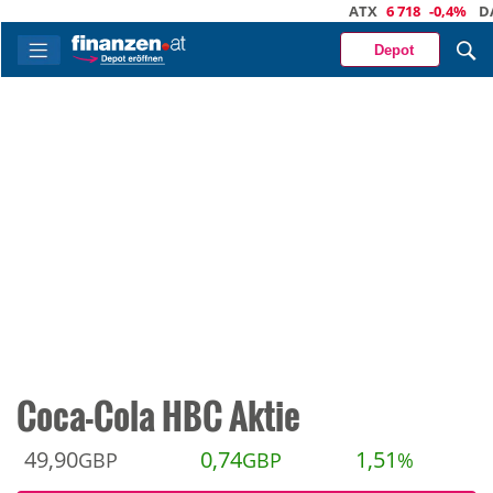
ATX
6 718
-0,4%
DAX
2
Depot
Coca-Cola HBC Aktie
49,90
0,74
1,51
GBP
GBP
%