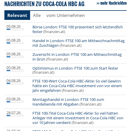
NACHRICHTEN ZU COCA-COLA HBC AG
mehr Nachrichten
Relevant
Alle
vom Unternehmen
05.08.26
Börse London: FTSE 100 präsentiert sich letztendlich
fester
(finanzen.at)
05.08.26
Handel in London: FTSE 100 am Mittwochnachmittag
mit Zuschlägen
(finanzen.at)
05.08.26
Zuversicht in London: FTSE 100 am Mittwochmittag
in Grün
(finanzen.at)
05.08.26
Optimismus in London: FTSE 100 zum Start fester
(finanzen.at)
04.08.26
FTSE 100-Wert Coca-Cola HBC-Aktie: So viel Gewinn
hätte ein Coca-Cola HBC-Investment von vor einem
Jahr eingefahren
(finanzen.at)
03.08.26
Montagshandel in London: FTSE 100 zum
Handelsende mit Abgaben
(finanzen.at)
28.07.26
FTSE 100-Titel Coca-Cola HBC-Aktie: So viel hätten
Anleger mit einem Investment in Coca-Cola HBC von
vor 10 Jahren verdient
(finanzen.at)