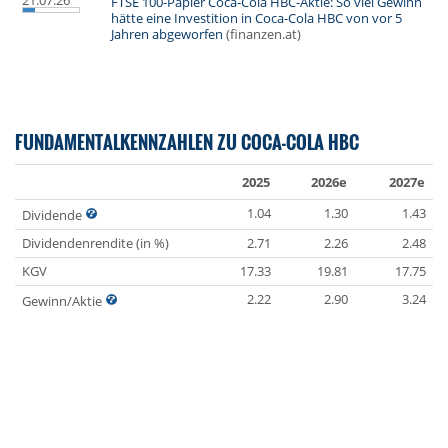
21.07.26
FTSE 100-Papier Coca-Cola HBC-Aktie: So viel Gewinn
hätte eine Investition in Coca-Cola HBC von vor 5
Jahren abgeworfen
(finanzen.at)
FUNDAMENTALKENNZAHLEN ZU COCA-COLA HBC
2025
2026e
2027e
1.04
1.30
1.43
Dividende
Dividendenrendite (in %)
2.71
2.26
2.48
KGV
17.33
19.81
17.75
2.22
2.90
3.24
Gewinn/Aktie