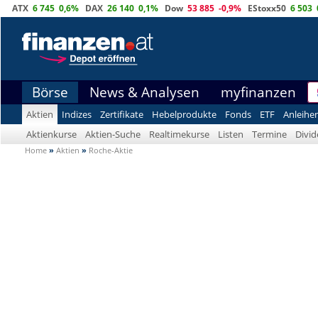
ATX
6 745
0,6%
DAX
26 140
0,1%
Dow
53 885
-0,9%
EStoxx50
6 503
Börse
News & Analysen
myfinanzen
Aktien
Indizes
Zertifikate
Hebelprodukte
Fonds
ETF
Anleihe
Aktienkurse
Aktien-Suche
Realtimekurse
Listen
Termine
Divi
Home
»
Aktien
»
Roche-Aktie