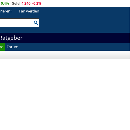
0,4%
Gold
4 240
-0,2%
trieren?
Fan werden
Ratgeber
he
Forum