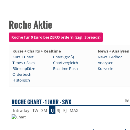
Roche Aktie
Roche für 0 Euro bei ZERO ordern (zzgl. Spreads)
Kurse + Charts + Realtime
News + Analysen
Kurs + Chart
Chart (groß)
News + Adhoc
Times + Sales
Chartvergleich
Analysen
Börsenplätze
Realtime Push
Kursziele
Orderbuch
Historisch
ROCHE CHART - 1 JAHR - SWX
Bö
Intraday
1W
3M
1J
3J
5J
MAX