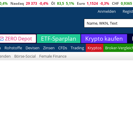
0,4%
Nasdaq
29 373
-0,4%
Öl
83,5
5,1%
Euro
1,1524
-0,3%
CHF
0,9365
Anmelden
Regis
ETF-Sparplan
Krypto kaufen
ZERO Depot
n
Rohstoffe
Devisen
Zinsen
CFDs
Trading
Kryptos
Broker-Vergleic
denden
Börse-Social
Female Finance