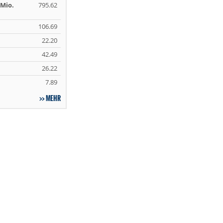
Mio.
795.62
106.69
22.20
42.49
26.22
7.89
MEHR