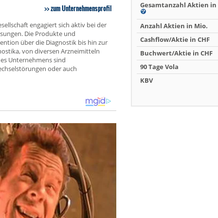
Gesamtanzahl Aktien in 
zum Unternehmensprofil
llschaft engagiert sich aktiv bei der
Anzahl Aktien in Mio.
ösungen. Die Produkte und
Cashflow/Aktie in CHF
ntion über die Diagnostik bis hin zur
nostika, von diversen Arzneimitteln
Buchwert/Aktie in CHF
 des Unternehmens sind
90 Tage Vola
echselstörungen oder auch
KBV