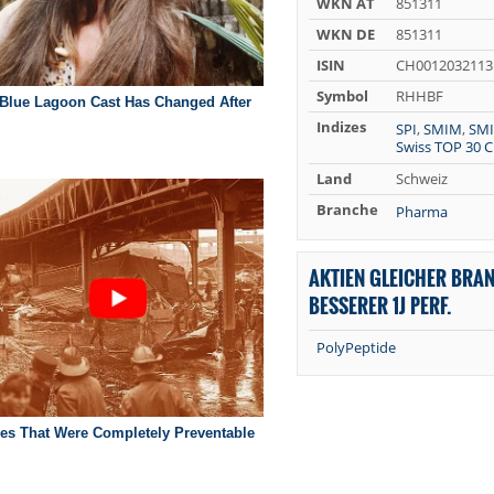
WKN AT
851311
WKN DE
851311
ISIN
CH0012032113
Symbol
RHHBF
Indizes
SPI
,
SMIM
,
SMI
Swiss TOP 30 
Land
Schweiz
Branche
Pharma
AKTIEN GLEICHER BRA
BESSERER 1J PERF.
PolyPeptide