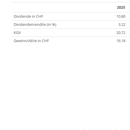
2025
Dividende in CHF
10.80
Dividendenrendite (in %)
3.22
KGV
20.72
Gewinn/Aktie in CHF
16.18