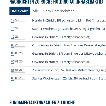
NACHRICHTEN ZU ROCHE HOLDING AG (INHABERAKTIE)
Relevant
Alle
vom Unternehmen
17:58
Handel in Zürich: SPI schlussendlich in Rot
(finanzen.
15:58
Starker Wochentag in Zürich: SPI-Anleger greifen na
12:26
Gewinne in Zürich: SPI steigt
(finanzen.at)
09:28
Optimismus in Zürich: Zum Start des Donnerstagsha
05.08.26
Gewinne in Zürich: SPI zum Ende des Mittwochshand
05.08.26
Gewinne in Zürich: SPI steigt
(finanzen.at)
05.08.26
Zuversicht in Zürich: SPI legt am Mittwochmittag zu
05.08.26
Starker Wochentag in Zürich: SPI verbucht zum Start
FUNDAMENTALKENNZAHLEN ZU ROCHE