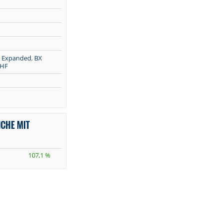
 Expanded
,
BX
CHF
NCHE MIT
107,1 %