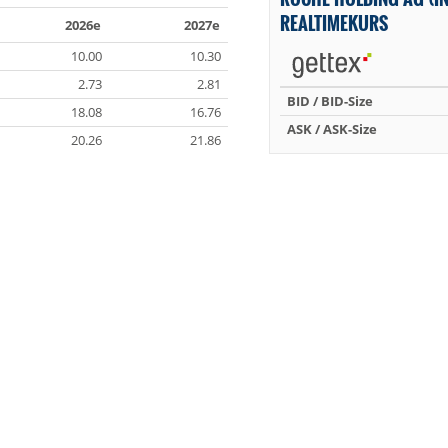
REALTIMEKURS
2026e
2027e
10.00
10.30
2.73
2.81
BID / BID-Size
18.08
16.76
ASK / ASK-Size
20.26
21.86