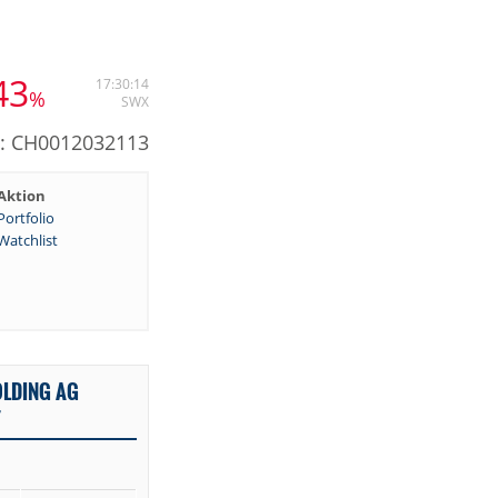
43
17:30:14
%
SWX
N: CH0012032113
Aktion
Portfolio
Watchlist
LDING AG
F