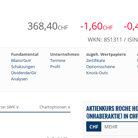
368,40
-1,60
-0,
CHF
CHF
WKN: 851311 / ISI
Fundamental
Unternehmen
zugeh. Wertpapiere
Bilanz/GuV
Termine
Zertifikate
Schätzungen
Profil
Optionsscheine
Dividende/GV
Knock-Outs
Analysen
rse: SWX ∨
Chartoptionen ∨
AKTIENKURS ROCHE HO
(INHABERAKTIE) IN CH
CHF
MEHR