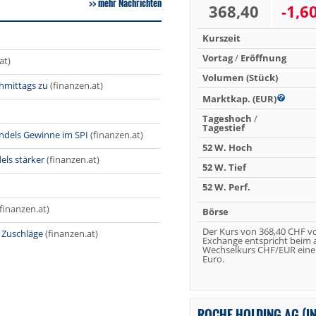
mehr Nachrichten
368,40
-1,6
Kurszeit
Vortag
/
Eröffnung
at)
Volumen (Stück)
chmittags zu
(finanzen.at)
Marktkap. (EUR)
Tageshoch
/
Tagestief
ndels Gewinne im SPI
(finanzen.at)
52 W. Hoch
els stärker
(finanzen.at)
52 W. Tief
52 W. Perf.
(finanzen.at)
Börse
Der Kurs von 368,40 CHF v
 Zuschläge
(finanzen.at)
Exchange entspricht beim 
Wechselkurs CHF/EUR eine
Euro.
ROCHE HOLDING AG (I