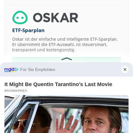
ETF-Sparplan
Oskar ist der einfache und intelligente ETF-Sparplan.
Er übernimmt die ETF-Auswahl, ist steuersmart,
transparent und kostengünstig.
JETZT MEHR ERFAHREN
Für Sie Empfohlen
It Might Be Quentin Tarantino's Last Movie
BRAINBERRIES
Aktien ATX
DAX
EuroStoxx 50
Dow Jones
NASDAQ 100
Nikkei 225
S&P 500
Kontakt
-
Impressum
-
Werbung
-
Barrierefreiheit
Sitemap
-
Datenschutz
-
Disclaimer
-
AGB
-
Privatsphäre-Einstellungen