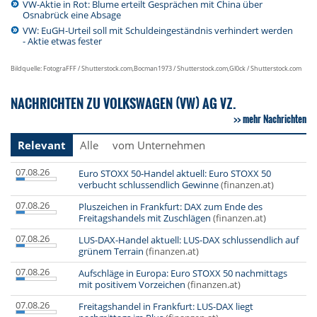
VW-Aktie in Rot: Blume erteilt Gesprächen mit China über
Osnabrück eine Absage
VW: EuGH-Urteil soll mit Schuldeingeständnis verhindert werden
- Aktie etwas fester
Bildquelle: FotograFFF / Shutterstock.com,Bocman1973 / Shutterstock.com,Gl0ck / Shutterstock.com
NACHRICHTEN ZU VOLKSWAGEN (VW) AG VZ.
mehr Nachrichten
Relevant
Alle
vom Unternehmen
07.08.26
Euro STOXX 50-Handel aktuell: Euro STOXX 50
verbucht schlussendlich Gewinne
(finanzen.at)
07.08.26
Pluszeichen in Frankfurt: DAX zum Ende des
Freitagshandels mit Zuschlägen
(finanzen.at)
07.08.26
LUS-DAX-Handel aktuell: LUS-DAX schlussendlich auf
grünem Terrain
(finanzen.at)
07.08.26
Aufschläge in Europa: Euro STOXX 50 nachmittags
mit positivem Vorzeichen
(finanzen.at)
07.08.26
Freitagshandel in Frankfurt: LUS-DAX liegt