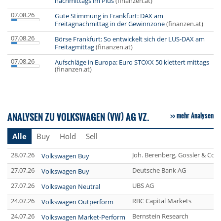
nachmittags im Plus
(finanzen.at)
07.08.26
Gute Stimmung in Frankfurt: DAX am
Freitagnachmittag in der Gewinnzone
(finanzen.at)
07.08.26
Börse Frankfurt: So entwickelt sich der LUS-DAX am
Freitagmittag
(finanzen.at)
07.08.26
Aufschläge in Europa: Euro STOXX 50 klettert mittags
(finanzen.at)
ANALYSEN ZU VOLKSWAGEN (VW) AG VZ.
mehr Analysen
Alle
Buy
Hold
Sell
28.07.26
Joh. Berenberg, Gossler & Co.
Volkswagen Buy
27.07.26
Deutsche Bank AG
Volkswagen Buy
27.07.26
UBS AG
Volkswagen Neutral
24.07.26
RBC Capital Markets
Volkswagen Outperform
24.07.26
Bernstein Research
Volkswagen Market-Perform