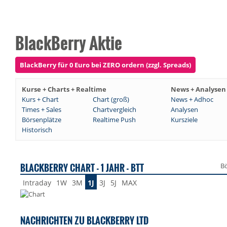
BlackBerry Aktie
BlackBerry für 0 Euro bei ZERO ordern (zzgl. Spreads)
Kurse + Charts + Realtime
News + Analysen
Kurs + Chart
Chart (groß)
News + Adhoc
Times + Sales
Chartvergleich
Analysen
Börsenplätze
Realtime Push
Kursziele
Historisch
BLACKBERRY CHART - 1 JAHR - BTT
Bö
Intraday
1W
3M
1J
3J
5J
MAX
NACHRICHTEN ZU BLACKBERRY LTD