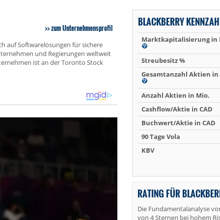
BLACKBERRY KENNZAH
zum Unternehmensprofil
Marktkapitalisierung in
ch auf Softwarelösungen für sichere
Unternehmen und Regierungen weltweit
Streubesitz %
ternehmen ist an der Toronto Stock
Gesamtanzahl Aktien in 
Anzahl Aktien in Mio.
Cashflow/Aktie in CAD
Buchwert/Aktie in CAD
90 Tage Vola
KBV
RATING FÜR BLACKBER
Die Fundamentalanalyse von
von 4 Sternen bei hohem Ris