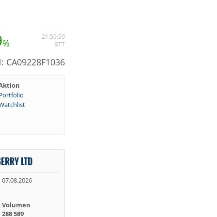
9
21:59:59
%
BTT
N: CA09228F1036
Aktion
Portfolio
Watchlist
ERRY LTD
07.08.2026
Volumen
288 589