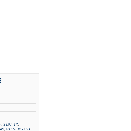
E
.
,
S&P/TSX
,
dex
,
BX Swiss - USA