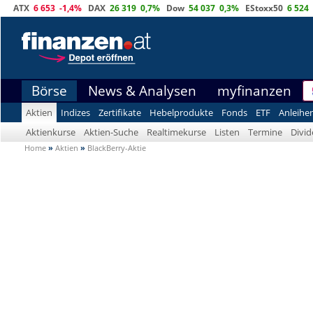
ATX
6 653
-1,4%
DAX
26 319
0,7%
Dow
54 037
0,3%
EStoxx50
6 524
Börse
News & Analysen
myfinanzen
Aktien
Indizes
Zertifikate
Hebelprodukte
Fonds
ETF
Anleihe
Aktienkurse
Aktien-Suche
Realtimekurse
Listen
Termine
Divi
Home
»
Aktien
»
BlackBerry-Aktie