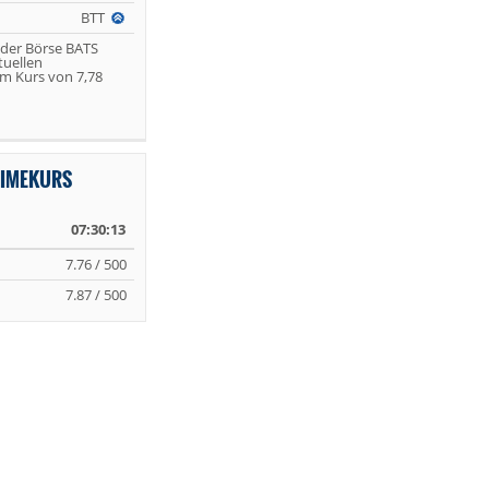
BTT
 der Börse BATS
tuellen
m Kurs von 7,78
TIMEKURS
07:30:13
7.76 / 500
7.87 / 500