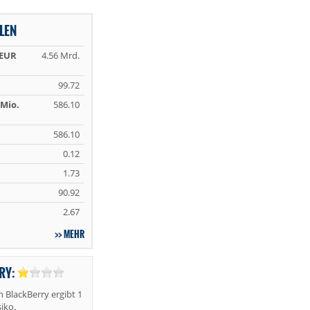
LEN
 EUR
4.56 Mrd.
99.72
Mio.
586.10
586.10
0.12
1.73
90.92
2.67
MEHR
RY:
 BlackBerry ergibt 1
iko.