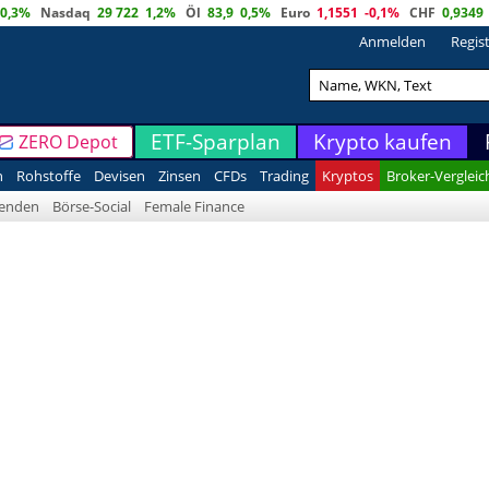
0,3%
Nasdaq
29 722
1,2%
Öl
83,9
0,5%
Euro
1,1551
-0,1%
CHF
0,9349
Anmelden
Regis
ETF-Sparplan
Krypto kaufen
ZERO Depot
n
Rohstoffe
Devisen
Zinsen
CFDs
Trading
Kryptos
Broker-Vergleic
denden
Börse-Social
Female Finance