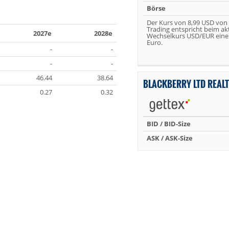
Börse
Der Kurs von 8,99 USD von
Trading entspricht beim ak
2027e
2028e
Wechselkurs USD/EUR eine
Euro.
-
-
-
-
46.44
38.64
BLACKBERRY LTD REAL
0.27
0.32
BID / BID-Size
ASK / ASK-Size