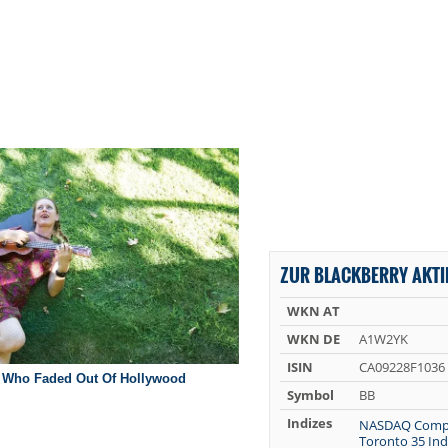
ZUR BLACKBERRY AKTI
WKN AT
WKN DE
A1W2YK
ISIN
CA09228F1036
Symbol
BB
Indizes
NASDAQ Comp
Toronto 35 In