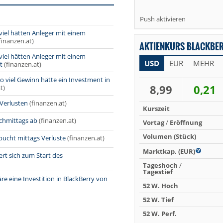
Push aktivieren
viel hätten Anleger mit einem
finanzen.at)
AKTIENKURS BLACKBER
viel hätten Anleger mit einem
USD
EUR
MEHR
t
(finanzen.at)
 viel Gewinn hätte ein Investment in
8,99
0,21
t)
Verlusten
(finanzen.at)
Kurszeit
chmittags ab
(finanzen.at)
Vortag
/
Eröffnung
Volumen (Stück)
ucht mittags Verluste
(finanzen.at)
Marktkap. (EUR)
rt sich zum Start des
Tageshoch
/
Tagestief
 eine Investition in BlackBerry von
52 W. Hoch
52 W. Tief
52 W. Perf.