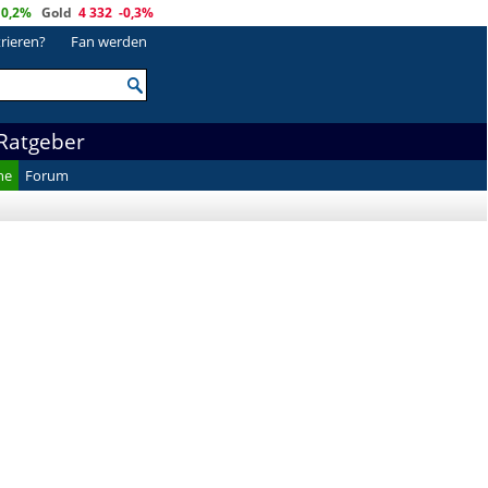
0,2%
Gold
4 332
-0,3%
trieren?
Fan werden
Ratgeber
he
Forum