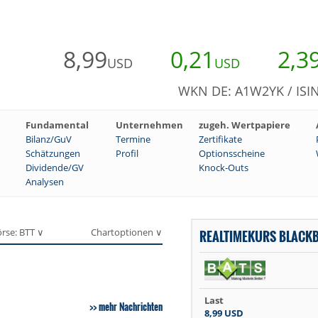
8,99
0,21
2,3
USD
USD
WKN DE: A1W2YK / ISI
Fundamental
Unternehmen
zugeh. Wertpapiere
Bilanz/GuV
Termine
Zertifikate
Schätzungen
Profil
Optionsscheine
Dividende/GV
Knock-Outs
Analysen
rse: BTT ∨
Chartoptionen ∨
REALTIMEKURS BLACKB
Last
mehr Nachrichten
8,99
USD