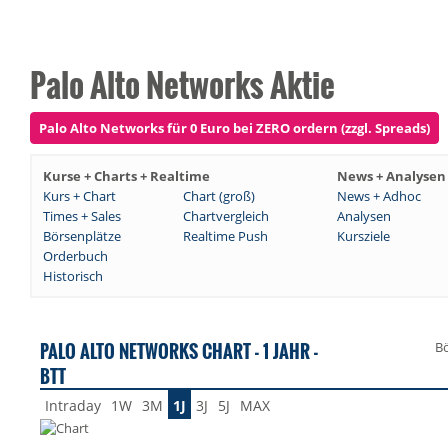
Palo Alto Networks Aktie
Palo Alto Networks für 0 Euro bei ZERO ordern (zzgl. Spreads)
Kurse + Charts + Realtime
News + Analysen
Kurs + Chart
Chart (groß)
News + Adhoc
Times + Sales
Chartvergleich
Analysen
Börsenplätze
Realtime Push
Kursziele
Orderbuch
Historisch
PALO ALTO NETWORKS CHART - 1 JAHR -
Bö
BTT
Intraday
1W
3M
1J
3J
5J
MAX