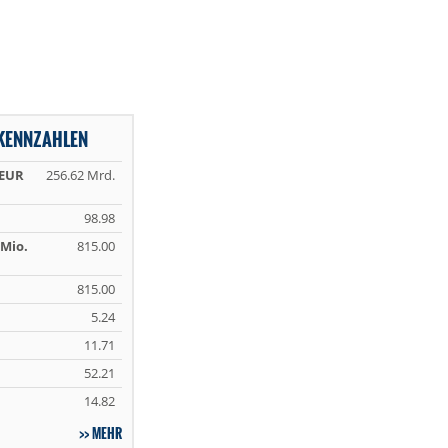
KENNZAHLEN
 EUR
256.62 Mrd.
98.98
Mio.
815.00
815.00
5.24
11.71
52.21
14.82
MEHR