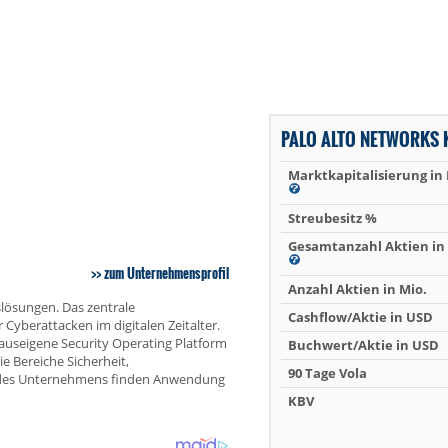
PALO ALTO NETWORKS 
Marktkapitalisierung in
Streubesitz %
Gesamtanzahl Aktien in 
zum Unternehmensprofil
Anzahl Aktien in Mio.
slösungen. Das zentrale
Cashflow/Aktie in USD
Cyberattacken im digitalen Zeitalter.
hauseigene Security Operating Platform
Buchwert/Aktie in USD
e Bereiche Sicherheit,
90 Tage Vola
ty des Unternehmens finden Anwendung
KBV