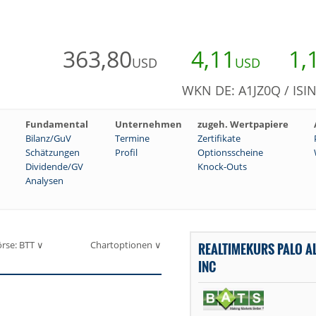
363,80
4,11
1,
USD
USD
WKN DE: A1JZ0Q / ISI
Fundamental
Unternehmen
zugeh. Wertpapiere
Bilanz/GuV
Termine
Zertifikate
Schätzungen
Profil
Optionsscheine
Dividende/GV
Knock-Outs
Analysen
rse: BTT ∨
Chartoptionen ∨
REALTIMEKURS PALO A
INC