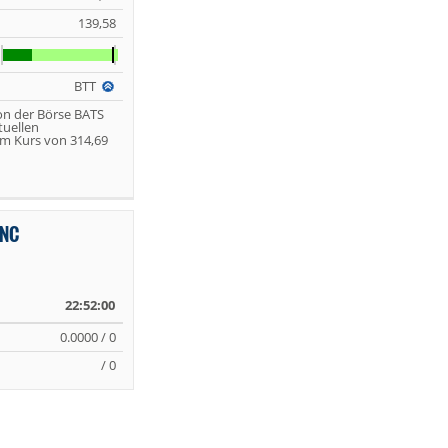
139,58
BTT
on der Börse BATS
tuellen
m Kurs von 314,69
INC
22:52:00
0.0000 / 0
/ 0