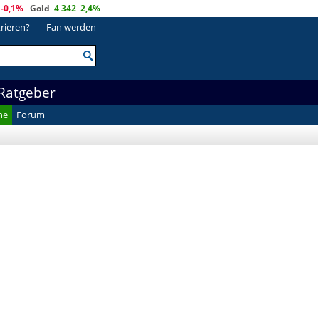
-0,1%
Gold
4 342
2,4%
trieren?
Fan werden
Ratgeber
he
Forum