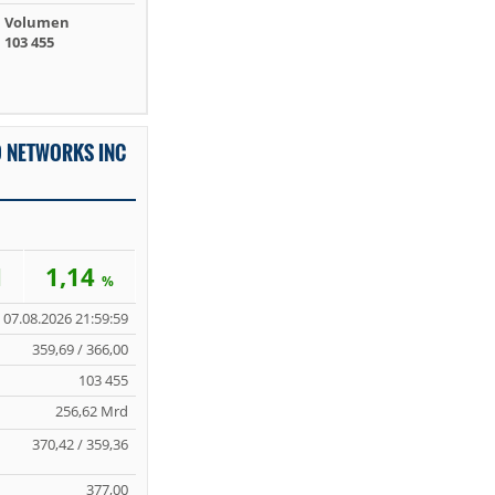
Volumen
103 455
O NETWORKS INC
1
1,14
%
07.08.2026 21:59:59
359,69 / 366,00
103 455
256,62 Mrd
370,42 / 359,36
377,00