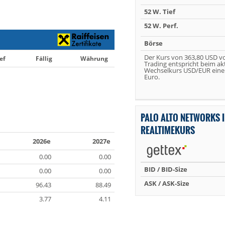
52 W. Tief
52 W. Perf.
Börse
Der Kurs von 363,80 USD v
ef
Fällig
Währung
Trading entspricht beim ak
Wechselkurs USD/EUR eine
Euro.
PALO ALTO NETWORKS 
REALTIMEKURS
2026e
2027e
0.00
0.00
BID / BID-Size
0.00
0.00
ASK / ASK-Size
96.43
88.49
3.77
4.11