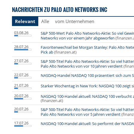
NACHRICHTEN ZU PALO ALTO NETWORKS INC
Relevant
Alle
vom Unternehmen
03.08.26
S&P 500-Wert Palo Alto Networks-Aktie: So viel Gewin
Networks von vor einem Jahr abgeworfen
(finanzen.
28.07.26
Favoritenwechsel bei Morgan Stanley: Palo Alto Netw
Pick ab
(finanzen.at)
27.07.26
S&P 500-Titel Palo Alto Networks-Aktie: So viel hätt
Palo Alto Networks von vor 10 Jahren verdient
(finan
22.07.26
NASDAQ-Handel NASDAQ 100 präsentiert sich zum Sta
21.07.26
Starker Wochentag in New York: NASDAQ 100 zeigt si
20.07.26
NASDAQ 100-Handel aktuell: NASDAQ 100 verbucht
(finanzen.at)
20.07.26
S&P 500-Titel Palo Alto Networks-Aktie: So viel hätt
Palo Alto Networks von vor 5 Jahren verdient
(finanz
17.07.26
NASDAQ 100-Handel aktuell: So performt der NASD