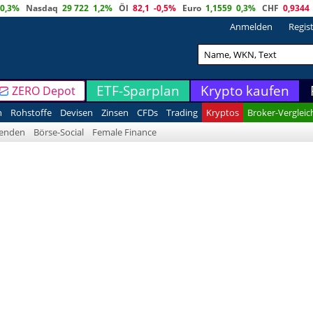
0,3%
Nasdaq
29 722
1,2%
Öl
82,1
-0,5%
Euro
1,1559
0,3%
CHF
0,9344
Anmelden
Regis
ETF-Sparplan
Krypto kaufen
ZERO Depot
n
Rohstoffe
Devisen
Zinsen
CFDs
Trading
Kryptos
Broker-Vergleic
denden
Börse-Social
Female Finance