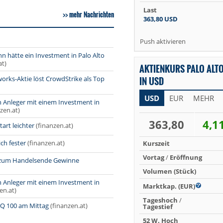
Last
mehr Nachrichten
363,80
USD
Push aktivieren
n hätte ein Investment in Palo Alto
at)
AKTIENKURS PALO ALT
orks-Aktie löst CrowdStrike als Top
IN USD
USD
EUR
MEHR
en Anleger mit einem Investment in
zen.at)
363,80
4,1
rt leichter
(finanzen.at)
ch fester
(finanzen.at)
Kurszeit
Vortag
/
Eröffnung
 zum Handelsende Gewinne
Volumen (Stück)
en Anleger mit einem Investment in
Marktkap. (EUR)
en.at)
Tageshoch
/
AQ 100 am Mittag
(finanzen.at)
Tagestief
52 W. Hoch