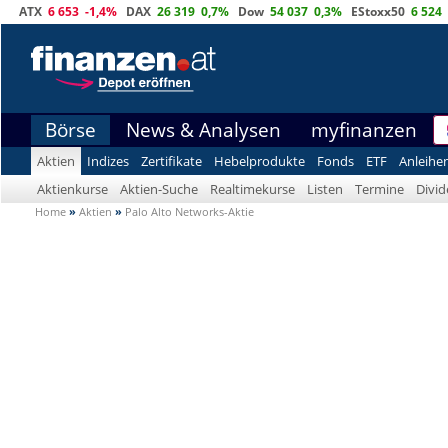
ATX
6 653
-1,4%
DAX
26 319
0,7%
Dow
54 037
0,3%
EStoxx50
6 524
Börse
News & Analysen
myfinanzen
Aktien
Indizes
Zertifikate
Hebelprodukte
Fonds
ETF
Anleihe
Aktienkurse
Aktien-Suche
Realtimekurse
Listen
Termine
Divi
Home
»
Aktien
»
Palo Alto Networks-Aktie