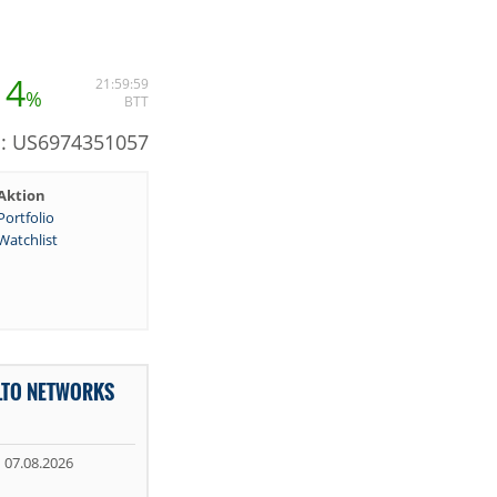
14
21:59:59
%
BTT
N: US6974351057
Aktion
Portfolio
Watchlist
LTO NETWORKS
07.08.2026