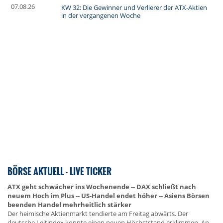
07.08.26
KW 32: Die Gewinner und Verlierer der ATX-Aktien
in der vergangenen Woche
BÖRSE AKTUELL - LIVE TICKER
ATX geht schwächer ins Wochenende -- DAX schließt nach
neuem Hoch im Plus -- US-Handel endet höher -- Asiens Börsen
beenden Handel mehrheitlich stärker
Der heimische Aktienmarkt tendierte am Freitag abwärts. Der
deutsche Leitindex konnte einen neuen Höchststand erklimmen. An