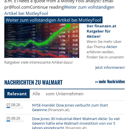
a.m. ETNeed a quote from a Motley Fool analyst? Email
pr@fool.comContinue reading
Weiter zum vollständigen
Artikel bei MotleyFool
Weiter zum vollständigen Artikel bei MotleyFool
Der finanzen.at
Ratgeber für
Aktien!
Wenn Sie mehr über
das Thema
Aktien
erfahren wollen,
finden Sie in unserem
Ratgeber viele interessante Artikel dazu!
Jetzt informieren!
NACHRICHTEN ZU WALMART
mehr Nachrichten
Relevant
Alle
vom Unternehmen
07.08.26
NYSE-Handel: Dow Jones verbucht zum Start
Gewinne
(finanzen.at)
05.08.26
Dow Jones 30 Industrial-Wert Walmart-Aktie: So viel
Gewinn hätte eine Walmart-Investition von vor 5
Jahren eingebracht
(finanzen.at)