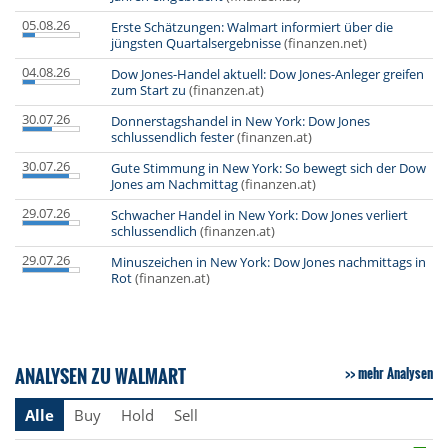
05.08.26
Erste Schätzungen: Walmart informiert über die
jüngsten Quartalsergebnisse
(finanzen.net)
04.08.26
Dow Jones-Handel aktuell: Dow Jones-Anleger greifen
zum Start zu
(finanzen.at)
30.07.26
Donnerstagshandel in New York: Dow Jones
schlussendlich fester
(finanzen.at)
30.07.26
Gute Stimmung in New York: So bewegt sich der Dow
Jones am Nachmittag
(finanzen.at)
29.07.26
Schwacher Handel in New York: Dow Jones verliert
schlussendlich
(finanzen.at)
29.07.26
Minuszeichen in New York: Dow Jones nachmittags in
Rot
(finanzen.at)
ANALYSEN ZU WALMART
mehr Analysen
Alle
Buy
Hold
Sell