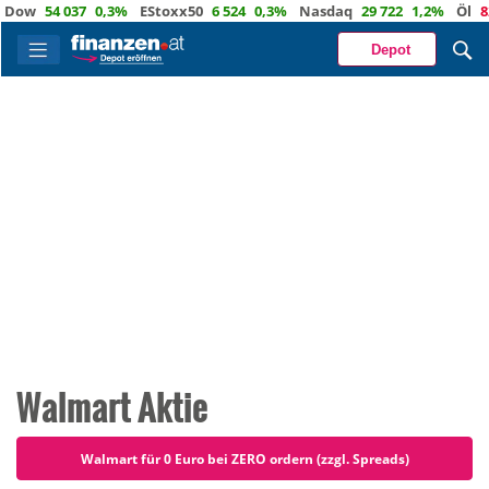
w
54 037
0,3%
EStoxx50
6 524
0,3%
Nasdaq
29 722
1,2%
Öl
82,1
Depot
Walmart Aktie
Walmart für 0 Euro bei ZERO ordern (zzgl. Spreads)