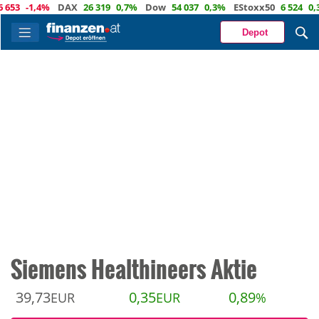
,4%
DAX
26 319
0,7%
Dow
54 037
0,3%
EStoxx50
6 524
0,3%
Nas
Depot
Siemens Healthineers Aktie
39,73
0,35
0,89
EUR
EUR
%