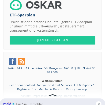
ETF-Sparplan
Oskar ist der einfache und intelligente ETF-Sparplan.
Er übernimmt die ETF-Auswahl, ist steuersmart,
transparent und kostengünstig.
JETZT MEHR ERFAHREN
Aktien ATX
DAX
EuroStoxx 50
Dow Jones
NASDAQ 100
Nikkei 225
S&P 500
Weitere Aktien:
Clean Seas Seafood
Kaarya Facilities & Services
ESEN eSports AB
Registered Shs
Merchants Bancorp
Victory Bancorp
Kontakt
-
Impressum
-
Werbung
-
Barrierefreiheit
Sitemap
-
Datenschutz
-
Disclaimer
-
AGB
-
Privatsphäre-Einstellungen
Für Sie Empfohlen