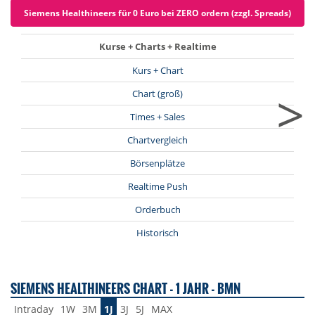
Siemens Healthineers für 0 Euro bei ZERO ordern (zzgl. Spreads)
Kurse + Charts + Realtime
Kurs + Chart
>
Chart (groß)
Times + Sales
Chartvergleich
Börsenplätze
Realtime Push
Orderbuch
Historisch
SIEMENS HEALTHINEERS CHART - 1 JAHR - BMN
Intraday
1W
3M
1J
3J
5J
MAX