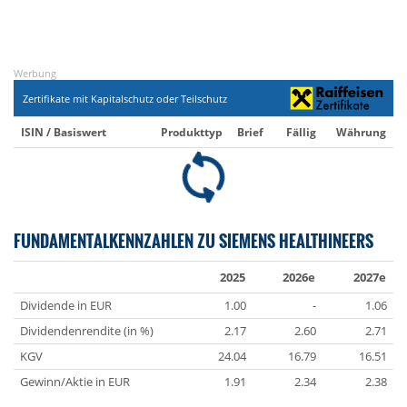
Werbung
Zertifikate mit Kapitalschutz oder Teilschutz
ISIN / Basiswert
Produkttyp
Brief
Fällig
Währung
FUNDAMENTALKENNZAHLEN ZU SIEMENS HEALTHINEERS
2025
2026e
2027e
Dividende in EUR
1.00
-
1.06
Dividendenrendite (in %)
2.17
2.60
2.71
KGV
24.04
16.79
16.51
Gewinn/Aktie in EUR
1.91
2.34
2.38