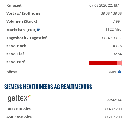
Kurszeit
07.08.2026 22:48:14
Vortag
/
Eröffnung
39,38 / 39,38
Volumen (Stück)
7 994
44,22 Mrd
Marktkap. (EUR)
Tageshoch
/
Tagestief
39,74 / 39,17
52 W. Hoch
49,76
52 W. Tief
32,84
52 W. Perf.
Börse
BMN
SIEMENS HEALTHINEERS AG REALTIMEKURS
22:48:14
BID / BID-Size
39.43 / 200
ASK / ASK-Size
39.71 / 200