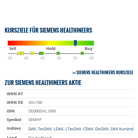
KURSZIELE FÜR SIEMENS HEALTHINEERS
Sell
Hold
Buy
35
40
45
50
55
60
SIEMENS HEALTHINEERS KURSZIELE
ZUR SIEMENS HEALTHINEERS AKTIE
WKN AT
WKN DE
SHL100
ISIN
DE000SHL1006
Symbol
SEMHF
Indizes
DAX
,
TecDAX
,
LDAX
,
LTecDAX
,
CDAX
,
DivDAX
,
DAX Kursindex
Land
Deutschland