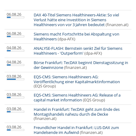
06.08.26
DAX 40-Titel Siemens Healthineers-Aktie: So viel
Verlust hätte eine Investition in Siemens
Healthineers von vor 3 Jahren bedeutet
(finanzen.at)
06.08.26
Siemens macht Fortschritte bei Abspaltung von
Healthineers
(dpa-AFX)
04.08.26
ANALYSE-FLASH: Bernstein senkt Ziel für Siemens
Healthineers - 'Outperform'
(dpa-AFX)
04.08.26
Börse Frankfurt: TecDAX beginnt Dienstagssitzung in
der Gewinnzone
(finanzen.at)
03.08.26
EQS-CMS: Siemens Healthineers AG:
Veröffentlichung einer Kapitalmarktinformation
(EQS Group)
03.08.26
EQS-CMS: Siemens Healthineers AG: Release of a
capital market information
(EQS Group)
03.08.26
Handel in Frankfurt: TecDAX geht zum Ende des
Montagshandels nahezu durch die Decke
(finanzen.at)
03.08.26
Freundlicher Handel in Frankfurt: LUS-DAX zum
Handelsende im Aufwind
(finanzen.at)