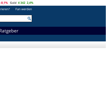
-0,1%
Gold
4 342
2,4%
trieren?
Fan werden
Ratgeber