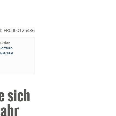
N: FR0000125486
Aktion
Portfolio
Watchlist
e sich
Jahr