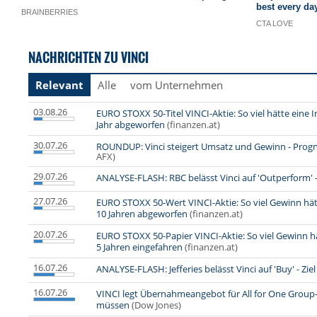
NACHRICHTEN ZU VINCI
Relevant
Alle
vom Unternehmen
03.08.26
EURO STOXX 50-Titel VINCI-Aktie: So viel hätte eine 
Jahr abgeworfen
(finanzen.at)
30.07.26
ROUNDUP: Vinci steigert Umsatz und Gewinn - Prognos
AFX)
29.07.26
ANALYSE-FLASH: RBC belässt Vinci auf 'Outperform' -
27.07.26
EURO STOXX 50-Wert VINCI-Aktie: So viel Gewinn hätt
10 Jahren abgeworfen
(finanzen.at)
20.07.26
EURO STOXX 50-Papier VINCI-Aktie: So viel Gewinn h
5 Jahren eingefahren
(finanzen.at)
16.07.26
ANALYSE-FLASH: Jefferies belässt Vinci auf 'Buy' - Zie
16.07.26
VINCI legt Übernahmeangebot für All for One Group-A
müssen
(Dow Jones)