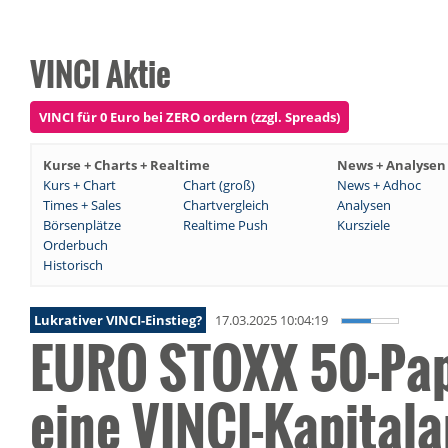
VINCI Aktie
VINCI für 0 Euro bei ZERO ordern (zzgl. Spreads)
Kurse + Charts + Realtime
News + Analysen
Kurs + Chart
Chart (groß)
News + Adhoc
Times + Sales
Chartvergleich
Analysen
Börsenplätze
Realtime Push
Kursziele
Orderbuch
Historisch
Lukrativer VINCI-Einstieg?
17.03.2025 10:04:19
EURO STOXX 50-Papi
eine VINCI-Kapitala