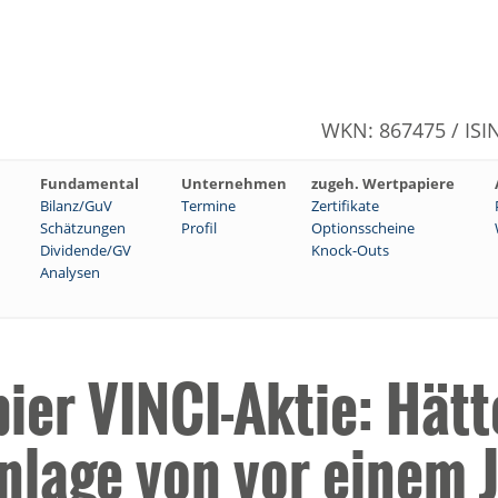
WKN: 867475 / ISI
Fundamental
Unternehmen
zugeh. Wertpapiere
Bilanz/GuV
Termine
Zertifikate
Schätzungen
Profil
Optionsscheine
Dividende/GV
Knock-Outs
Analysen
er VINCI-Aktie: Hätt
nlage von vor einem 