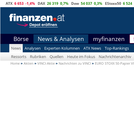
ATX
6 653
-1,4%
DAX
26 319
0,7%
Dow
54 037
0,3%
EStoxx50
6 524
Börse
News & Analysen
myfinanzen
News
Analysen
Experten Kolumnen
ATX News
Top-Rankings
Ressorts
Rubriken
Quellen
Heute im Fokus
Nachrichtenarchiv
Home
»
Aktien
»
VINCI-Aktie
»
Nachrichten zu VINCI
»
EURO STOXX 50-Papier VIN