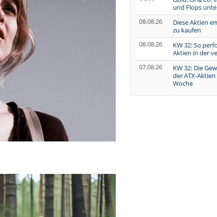
und Flops unte
08.08.26
Diese Aktien e
zu kaufen
08.08.26
KW 32: So perf
Aktien in der 
07.08.26
KW 32: Die Gew
der ATX-Aktien
Woche