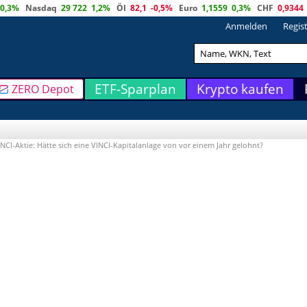
0,3%
Nasdaq
29 722
1,2%
Öl
82,1
-0,5%
Euro
1,1559
0,3%
CHF
0,9344
Anmelden
Regis
ETF-Sparplan
Krypto kaufen
ZERO Depot
CI-Aktie: Hätte sich eine VINCI-Kapitalanlage von vor einem Jahr gelohnt?