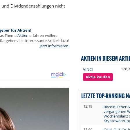
ts und Dividendenzahlungen nicht
geber für Aktien!
das Thema
Aktien
erfahren wollen,
Ratgeber viele interessante Artikel dazu!
Jetzt informieren!
AKTIEN IN DIESEM ARTI
126,
VINCI
Aktie kaufen
LETZTE TOP-RANKING 
12:19
Bitcoin, Ether &
vergangenen W
Wochenbilanz 
Kryptowährung
11:44
Gold, Öl & Co. 