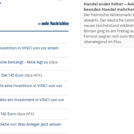
Handel endet höher -- As
beenden Handel mehrheit
Der heimische Aktienmarkt t
abwärts. Der deutsche Leiti
mehr Nachrichten
neuen Höchststand erklimm
Börsen ging es am Freitag au
Fernost zeigten sich zum W
überwiegend im Plus.
Investition in VINCI von vor einem
e bestätigt - Aktie legt zu
(dpa-
 Ziel 145 Euro
(dpa-AFX)
e eine Investition in VINCI von vor
ätte ein Investment in VINCI von vor
l 142 Euro
(dpa-AFX)
ktie vor: Was Anleger jetzt wissen