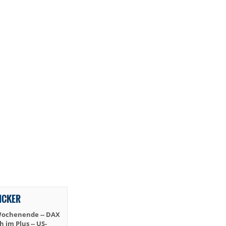
TICKER
Wochenende -- DAX
im Plus -- US-