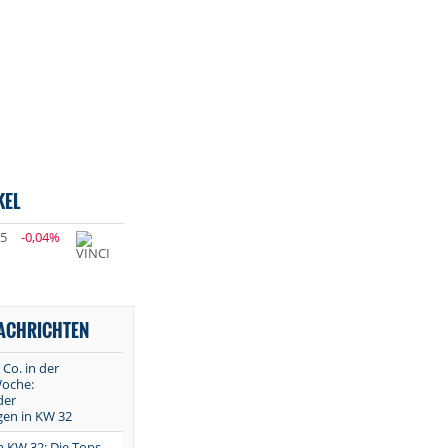
KEL
35
-0,04%
NACHRICHTEN
 Co. in der
oche:
der
en in KW 32
in KW 32: Die Tops