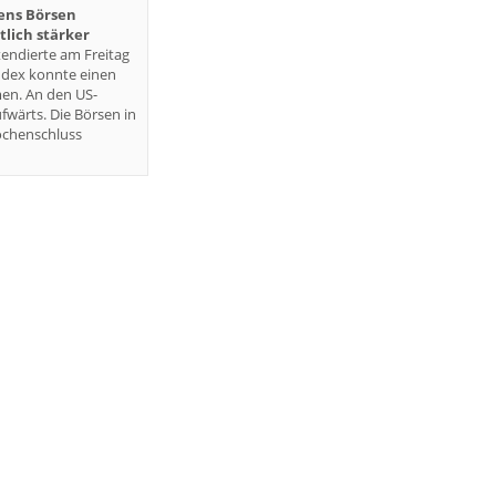
iens Börsen
lich stärker
endierte am Freitag
ndex konnte einen
en. An den US-
fwärts. Die Börsen in
ochenschluss