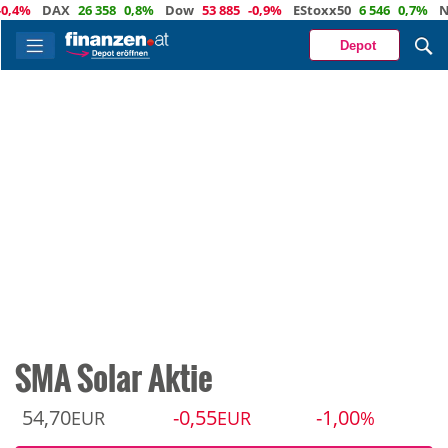
DAX
26 358
0,8%
Dow
53 885
-0,9%
EStoxx50
6 546
0,7%
Nasdaq
Depot
SMA Solar Aktie
54,70
-0,55
-1,00
EUR
EUR
%