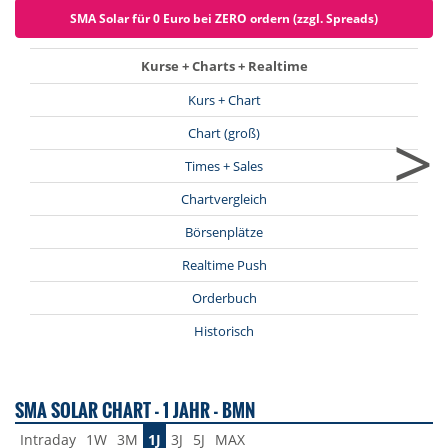
SMA Solar für 0 Euro bei ZERO ordern (zzgl. Spreads)
Kurse + Charts + Realtime
Kurs + Chart
>
Chart (groß)
Times + Sales
Chartvergleich
Börsenplätze
Realtime Push
Orderbuch
Historisch
SMA SOLAR CHART - 1 JAHR - BMN
Intraday
1W
3M
1J
3J
5J
MAX