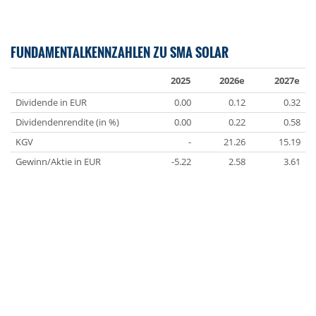
FUNDAMENTALKENNZAHLEN ZU SMA SOLAR
2025
2026e
2027e
Dividende in EUR
0.00
0.12
0.32
Dividendenrendite (in %)
0.00
0.22
0.58
KGV
-
21.26
15.19
Gewinn/Aktie in EUR
-5.22
2.58
3.61