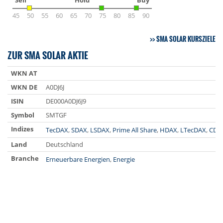
Sell
Hold
Buy
45
50
55
60
65
70
75
80
85
90
SMA SOLAR KURSZIELE
ZUR SMA SOLAR AKTIE
WKN AT
WKN DE
A0DJ6J
ISIN
DE000A0DJ6J9
Symbol
SMTGF
Indizes
TecDAX
,
SDAX
,
LSDAX
,
Prime All Share
,
HDAX
,
LTecDAX
,
CDA
Land
Deutschland
Branche
Erneuerbare Energien
,
Energie