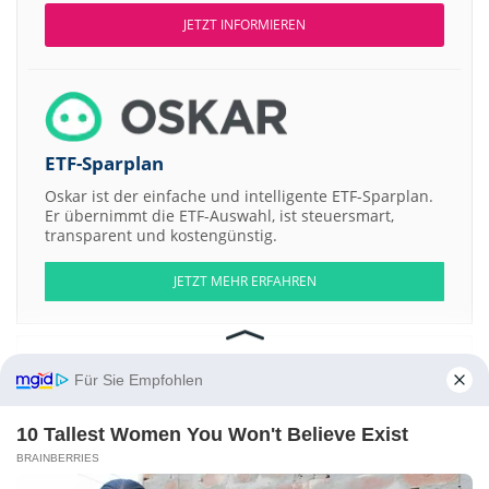
JETZT INFORMIEREN
ETF-Sparplan
Oskar ist der einfache und intelligente ETF-Sparplan.
Er übernimmt die ETF-Auswahl, ist steuersmart,
transparent und kostengünstig.
JETZT MEHR ERFAHREN
Für Sie Empfohlen
Aktien ATX
DAX
EuroStoxx 50
Dow Jones
NASDAQ 100
Nikkei 225
S&P 500
10 Tallest Women You Won't Believe Exist
BRAINBERRIES
Weitere Aktien: