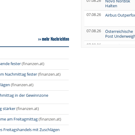
07.08.26
Novo Nordisk
Halten
07.08.26
Airbus Outperf
07.08.26
Österreichische
Post Underweig
mehr Nachrichten
07.08.26
SUSS MicroTec
Verkaufen
07.08.26
AUMOVIO Hold
sende fester
(finanzen.at)
am Nachmittag fester
(finanzen.at)
07.08.26
Allianz Kaufen
hlägen
(finanzen.at)
07.08.26
Nutrien
Overweight
hmittag in der Gewinnzone
07.08.26
Tesla Neutral
g stärker
(finanzen.at)
07.08.26
Symrise Kaufen
rime am Freitagmittag
(finanzen.at)
07.08.26
LANXESS Halten
07.08.26
es Freitagshandels mit Zuschlägen
Aurubis Halten