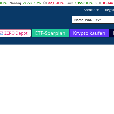
0,3%
Nasdaq
29 722
1,2%
Öl
82,1
-0,5%
Euro
1,1559
0,3%
CHF
0,9344
Anmelden
Regis
ETF-Sparplan
Krypto kaufen
ZERO Depot