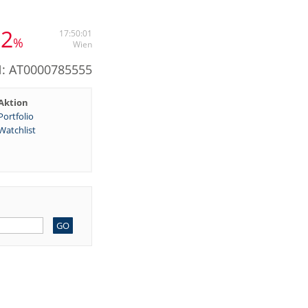
32
17:50:01
%
Wien
N: AT0000785555
Aktion
Portfolio
Watchlist
GO