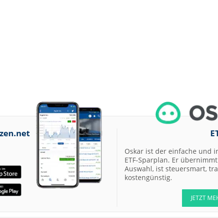
07.08.26
Allianz Hold
07.08.26
Merck Market-
Perform
07.08.26
Allianz Sector
Perform
07.08.26
RATIONAL Buy
07.08.26
Merck Kaufen
zen.net
E
07.08.26
Kontron Kaufen
Oskar ist der einfache und i
07.08.26
Daimler Truck B
ETF-Sparplan. Er übernimmt 
Auswahl, ist steuersmart, t
kostengünstig.
07.08.26
Airbus Hold
JETZT ME
07.08.26
Münchener
Rückversicherun