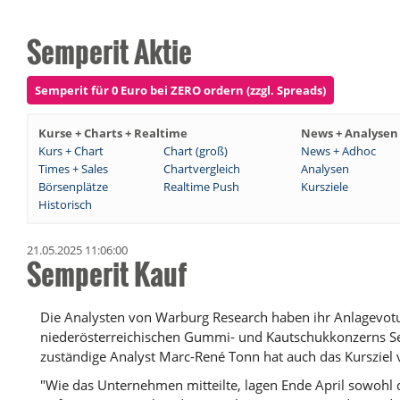
Semperit Aktie
Semperit für 0 Euro bei ZERO ordern (zzgl. Spreads)
Kurse + Charts + Realtime
News + Analysen
Kurs + Chart
Chart (groß)
News + Adhoc
Times + Sales
Chartvergleich
Analysen
Börsenplätze
Realtime Push
Kursziele
Historisch
21.05.2025 11:06:00
Semperit Kauf
Die Analysten von Warburg Research haben ihr Anlagevotu
niederösterreichischen Gummi- und Kautschukkonzerns Sem
zuständige Analyst Marc-René Tonn hat auch das Kursziel v
"Wie das Unternehmen mitteilte, lagen Ende April sowohl 