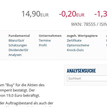
14,90
-0,20
-1,
EUR
EUR
WKN: 78555 / ISI
Fundamental
Unternehmen
zugeh. Wertpapiere
Bilanz/GuV
Termine
Zertifikate
Schätzungen
Profil
Optionsscheine
Dividende/GV
Knock-Outs
Analysen
ANALYSENSUCHE
m "Buy" für die Aktien des
perit bestätigt. Der
on 19,0 Euro bekräftigt.
der Auftragsbestand als auch der