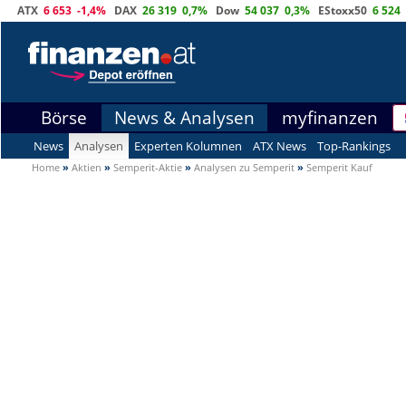
ATX
6 653
-1,4%
DAX
26 319
0,7%
Dow
54 037
0,3%
EStoxx50
6 524
Börse
News & Analysen
myfinanzen
News
Analysen
Experten Kolumnen
ATX News
Top-Rankings
Home
»
Aktien
»
Semperit-Aktie
»
Analysen zu Semperit
»
Semperit Kauf