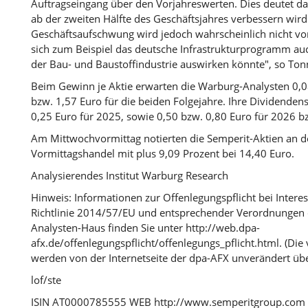
Auftragseingang über den Vorjahreswerten. Dies deutet dar
ab der zweiten Hälfte des Geschäftsjahres verbessern wird.
Geschäftsaufschwung wird jedoch wahrscheinlich nicht vo
sich zum Beispiel das deutsche Infrastrukturprogramm auc
der Bau- und Baustoffindustrie auswirken könnte", so Tonn
Beim Gewinn je Aktie erwarten die Warburg-Analysten 0,0
bzw. 1,57 Euro für die beiden Folgejahre. Ihre Dividendensc
0,25 Euro für 2025, sowie 0,50 bzw. 0,80 Euro für 2026 b
Am Mittwochvormittag notierten die Semperit-Aktien an d
Vormittagshandel mit plus 9,09 Prozent bei 14,40 Euro.
Analysierendes Institut Warburg Research
Hinweis: Informationen zur Offenlegungspflicht bei Intere
Richtlinie 2014/57/EU und entsprechender Verordnungen 
Analysten-Haus finden Sie unter http://web.dpa-
afx.de/offenlegungspflicht/offenlegungs_pflicht.html. (Die
werden von der Internetseite der dpa-AFX unverändert ü
lof/ste
ISIN AT0000785555 WEB http://www.semperitgroup.com