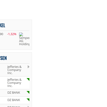
KEL
,90
-1,32%
YSEN
Jefferies &
Company
Inc.
Jefferies &
Company
Inc.
DZ BANK
DZ BANK