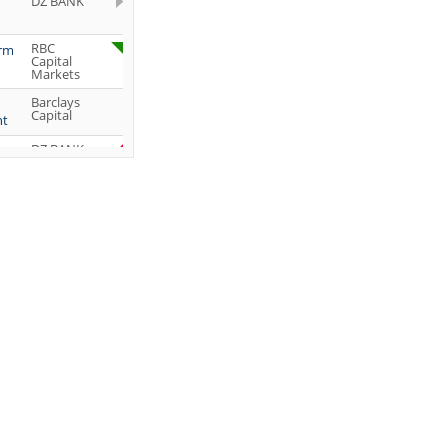
DZ BANK
RBC
orm
Capital
Markets
Barclays
Capital
ht
DZ BANK
Jefferies &
Company
Inc.
DZ BANK
JP Morgan
Chase &
Co.
UBS AG
DZ BANK
DZ BANK
DZ BANK