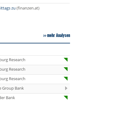
07.08.26
Under Armour
ittags zu
(finanzen.at)
Underweight
07.08.26
IONOS Overweig
07.08.26
Springer Nature
mehr Analysen
Overweight
07.08.26
Henkel vz. Equal
Weight
burg Research
07.08.26
Fraport Equal
Weight
burg Research
07.08.26
Diageo Overwei
burg Research
e Group Bank
07.08.26
Ahold Delhaize
Equal Weight
der Bank
07.08.26
RENK Kaufen
07.08.26
SGL Carbon Hol
07.08.26
Scout24 Kaufen