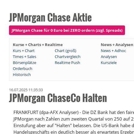
JPMorgan Chase Aktie
JPMorgan Chase für 0 Euro bei ZERO ordern (zzgl. Spreads)
Kurse + Charts + Realtime
News + Analysen
Kurs + Chart
Chart (groß)
News + Adhoc
Times + Sales
Chartvergleich
Analysen
Börsenplätze
Realtime Push
Kursziele
Orderbuch
Historisch
16.07.2025 11:35:33
JPMorgan ChaseCo Halten
FRANKFURT (dpa-AFX Analyser) - Die DZ Bank hat den faire
JPMorgan nach Zahlen zum zweiten Quartal von 250 auf 2
Einstufung aber auf "Halten" belassen. Die US-Bank habe 
Handelsgeschäfts ein deutlich besser als erwartetes Ergebni