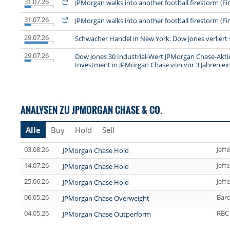
31.07.26
JPMorgan walks into another football firestorm
(
Fi
31.07.26
JPMorgan walks into another football firestorm
(
Fi
29.07.26
Schwacher Handel in New York: Dow Jones verliert 
29.07.26
Dow Jones 30 Industrial-Wert JPMorgan Chase-Aktie
Investment in JPMorgan Chase von vor 3 Jahren ei
ANALYSEN ZU JPMORGAN CHASE & CO.
Alle
Buy
Hold
Sell
03.08.26
Jeff
JPMorgan Chase Hold
14.07.26
Jeff
JPMorgan Chase Hold
25.06.26
Jeff
JPMorgan Chase Hold
06.05.26
Barc
JPMorgan Chase Overweight
04.05.26
RBC 
JPMorgan Chase Outperform