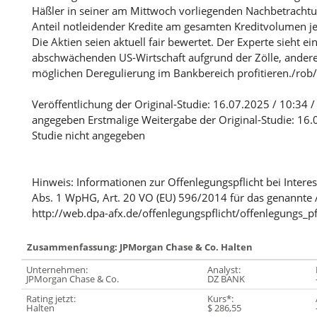
Häßler in seiner am Mittwoch vorliegenden Nachbetrachtu
Anteil notleidender Kredite am gesamten Kreditvolumen jed
Die Aktien seien aktuell fair bewertet. Der Experte sieht ein
abschwächenden US-Wirtschaft aufgrund der Zölle, anderer
möglichen Deregulierung im Bankbereich profitieren./rob/
Veröffentlichung der Original-Studie: 16.07.2025 / 10:34 / 
angegeben Erstmalige Weitergabe der Original-Studie: 16.0
Studie nicht angegeben
Hinweis: Informationen zur Offenlegungspflicht bei Intere
Abs. 1 WpHG, Art. 20 VO (EU) 596/2014 für das genannte 
http://web.dpa-afx.de/offenlegungspflicht/offenlegungs_pf
Zusammenfassung: JPMorgan Chase & Co. Halten
Unternehmen:
Analyst:
JPMorgan Chase & Co.
DZ BANK
Rating jetzt:
Kurs*:
Halten
$ 286,55