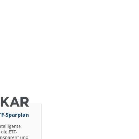
Deutsche
om
Bank AG
Deutsche
Bank AG
Bernstein
Research
Jefferies &
Company
Inc.
Bernstein
om
Research
Jefferies &
Company
Inc.
UBS AG
UBS AG
Jefferies &
Buy
TF-Sparplan
Company
Inc.
ntelligente
Jefferies &
Company
die ETF-
Inc.
ransparent und