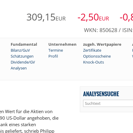
309,15
-2,50
-0,
EUR
EUR
WKN: 850628 / ISI
Fundamental
Unternehmen
zugeh. Wertpapiere
Bilanz/GuV
Termine
Zertifikate
Schätzungen
Profil
Optionsscheine
Dividende/GV
Knock-Outs
Analysen
ANALYSENSUCHE
n Wert für die Aktien von
90 US-Dollar angehoben, die
dank eines starken
s geliefert, schrieb Philipp