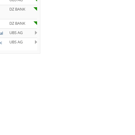
DZ BANK
DZ BANK
UBS AG
al
UBS AG
ec
UBS AG
JP Morgan
Chase &
Co.
DZ BANK
al
Bernstein
t-
Research
Deutsche
old
Bank AG
Deutsche
Bank AG