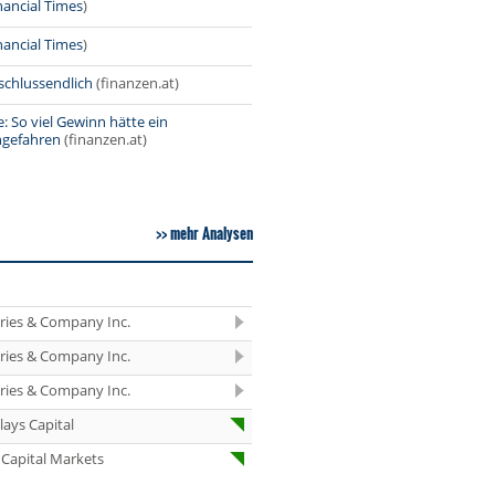
nancial Times
)
06.08.26
Linde Halten
nancial Times
)
06.08.26
Diageo Neutral
schlussendlich
(finanzen.at)
06.08.26
QIAGEN Buy
: So viel Gewinn hätte ein
ngefahren
(finanzen.at)
06.08.26
Diageo Buy
06.08.26
mehr Analysen
Diageo Outperf
06.08.26
Pfizer Kaufen
06.08.26
Vonovia Buy
eries & Company Inc.
06.08.26
eries & Company Inc.
Wolters Kluwer 
eries & Company Inc.
06.08.26
Springer Nature
Buy
lays Capital
06.08.26
Klöckner Hold
Capital Markets