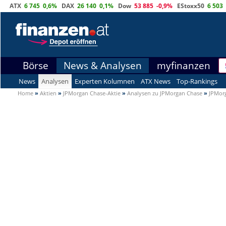
ATX
6 745
0,6%
DAX
26 140
0,1%
Dow
53 885
-0,9%
EStoxx50
6 503
Börse
News & Analysen
myfinanzen
News
Analysen
Experten Kolumnen
ATX News
Top-Rankings
Home
»
Aktien
»
JPMorgan Chase-Aktie
»
Analysen zu JPMorgan Chase
»
JPMor