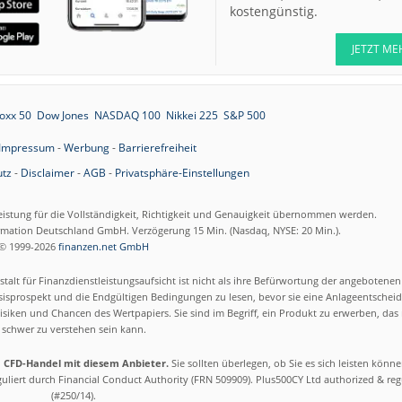
kostengünstig.
06.08.26
Fresenius Buy
06.08.26
JETZT ME
Münchener
Rückversicherun
Gesellschaft Hol
06.08.26
Infineon Neutral
oxx 50
Dow Jones
NASDAQ 100
Nikkei 225
S&P 500
06.08.26
Ahold Delhaize
Impressum
-
Werbung
-
Barrierefreiheit
Neutral
tz
-
Disclaimer
-
AGB
-
Privatsphäre-Einstellungen
06.08.26
SUSS MicroTec 
06.08.26
Swiss Re Sell
eistung für die Vollständigkeit, Richtigkeit und Genauigkeit übernommen werden.
ormation Deutschland GmbH. Verzögerung 15 Min. (Nasdaq, NYSE: 20 Min.).
06.08.26
Delivery Hero
© 1999-2026
finanzen.net GmbH
Neutral
06.08.26
arGEN-X Neutral
talt für Finanzdienstleistungsaufsicht ist nicht als ihre Befürwortung der angebotene
isprospekt und die Endgültigen Bedingungen zu lesen, bevor sie eine Anlageentscheid
06.08.26
Fraport Neutral
siken und Chancen des Wertpapiers. Sie sind im Begriff, ein Produkt zu erwerben, das n
06.08.26
schwer zu verstehen sein kann.
SUSS MicroTec
Hold
m CFD-Handel mit diesem Anbieter.
Sie sollten überlegen, ob Sie es sich leisten könn
06.08.26
Deutsche Telek
eguliert durch Financial Conduct Authority (FRN 509909). Plus500CY Ltd authorized & re
Buy
(#250/14).