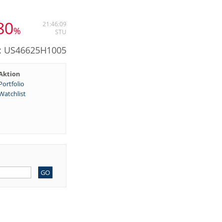
80
21:46:09
%
STU
N: US46625H1005
Aktion
Portfolio
Watchlist
GO