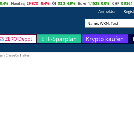
0,4%
Nasdaq
29 373
-0,4%
Öl
83,3
4,9%
Euro
1,1525
0,0%
CHF
0,9364
Anmelden
Regis
ETF-Sparplan
Krypto kaufen
ZERO Depot
gan ChaseCo Halten