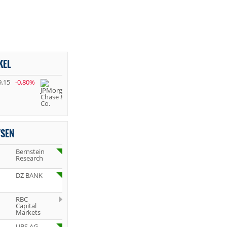
KEL
9,15
-0,80%
YSEN
Bernstein
Research
DZ BANK
RBC
Capital
Markets
UBS AG