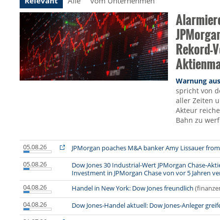
Relevant
Alle
vom Unternehmen
Alarmier
JPMorgan
Rekord-V
Aktienma
Warnung aus 
spricht von 
aller Zeiten 
Akteur reich
Bahn zu werf
05.08.26
JPMorgan poaches M&A banker Amy Lissauer from
05.08.26
Dow Jones 30 Industrial-Wert JPMorgan Chase-Aktie
Investment in JPMorgan Chase von vor 5 Jahren ve
04.08.26
Handel in New York: Dow Jones freundlich
(finanze
04.08.26
Dow Jones-Handel aktuell: Dow Jones-Anleger greif