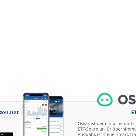
06.08.26
Deutsche Telek
Buy
06.08.26
QIAGEN Buy
06.08.26
Ahold Delhaize
Market-Perform
06.08.26
Merck Hold
06.08.26
Deutsche Telek
Outperform
06.08.26
Henkel vz. Hold
06.08.26
RATIONAL Buy
06.08.26
Siemens Buy
06.08.26
SUSS MicroTec 
zen.net
E
Oskar ist der einfache und i
06.08.26
Scout24 Buy
ETF-Sparplan. Er übernimmt 
Auswahl, ist steuersmart, t