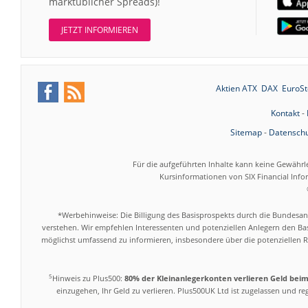
marktüblicher Spreads)!
JETZT INFORMIEREN
Aktien ATX
DAX
EuroSt
Kontakt
-
Sitemap
-
Datenschu
Für die aufgeführten Inhalte kann keine Gewährl
Kursinformationen von SIX Financial Inf
*Werbehinweise: Die Billigung des Basisprospekts durch die Bundesans
verstehen. Wir empfehlen Interessenten und potenziellen Anlegern den Bas
möglichst umfassend zu informieren, insbesondere über die potenziellen Ri
5
Hinweis zu Plus500:
80% der Kleinanlegerkonten verlieren Geld bei
einzugehen, Ihr Geld zu verlieren. Plus500UK Ltd ist zugelassen und r