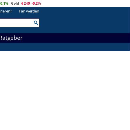
0,1%
Gold
4 240
-0,2%
trieren?
Fan werden
Ratgeber