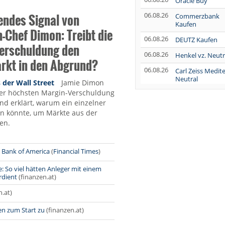
Oracle Buy
endes Signal von
06.08.26
Commerzbank
Kaufen
-Chef Dimon: Treibt die
06.08.26
DEUTZ Kaufen
erschuldung den
06.08.26
Henkel vz. Neutr
rkt in den Abgrund?
06.08.26
Carl Zeiss Medit
Neutral
der Wall Street
Jamie Dimon
der höchsten Margin-Verschuldung
06.08.26
Wolters Kluwer
und erklärt, warum ein einzelner
Neutral
en könnte, um Märkte aus der
06.08.26
AUMOVIO
en.
Overweight
06.08.26
Fresenius Medic
 Bank of America
(
Financial Times
)
Care Kaufen
06.08.26
: So viel hätten Anleger mit einem
Henkel vz. Marke
rdient
(finanzen.at)
Perform
06.08.26
n.at)
Novo Nordisk H
en zum Start zu
(finanzen.at)
06.08.26
Schaeffler Hold