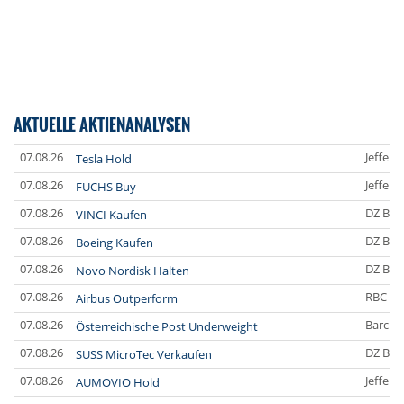
AKTUELLE AKTIENANALYSEN
07.08.26
Jefferi
Tesla Hold
07.08.26
Jefferi
FUCHS Buy
07.08.26
DZ BA
VINCI Kaufen
07.08.26
DZ BA
Boeing Kaufen
07.08.26
DZ BA
Novo Nordisk Halten
07.08.26
RBC Ca
Airbus Outperform
07.08.26
Barclay
Österreichische Post Underweight
07.08.26
DZ BA
SUSS MicroTec Verkaufen
07.08.26
Jefferi
AUMOVIO Hold