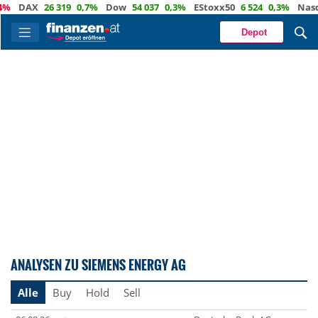
DAX
26 319
0,7%
Dow
54 037
0,3%
EStoxx50
6 524
0,3%
Nasdaq
Depot
ANALYSEN ZU SIEMENS ENERGY AG
Alle
Buy
Hold
Sell