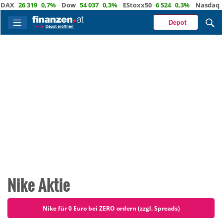
26 319
0,7%
Dow
54 037
0,3%
EStoxx50
6 524
0,3%
Nasdaq
29 7
Depot
Nike Aktie
Nike für 0 Euro bei ZERO ordern (zzgl. Spreads)