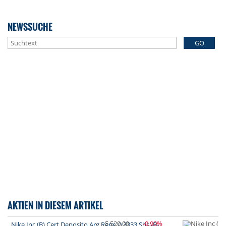
NEWSSUCHE
GO
AKTIEN IN DIESEM ARTIKEL
5 520,00
-0,90%
Nike Inc (B) Cert.Deposito Arg.Repr. 0.3333 Shs -B-