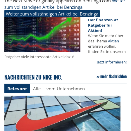
The Next Move originally appeared on Benzinga.com.
Weiter
zum vollständigen Artikel bei Benzinga
Weiter zum vollständigen Artikel bei Benzinga
Der finanzen.at
Ratgeber für
Aktien!
Wenn Sie mehr über
das Thema
Aktien
erfahren wollen,
finden Sie in unserem
Ratgeber viele interessante Artikel dazu!
Jetzt informieren!
NACHRICHTEN ZU NIKE INC.
mehr Nachrichten
Relevant
Alle
vom Unternehmen