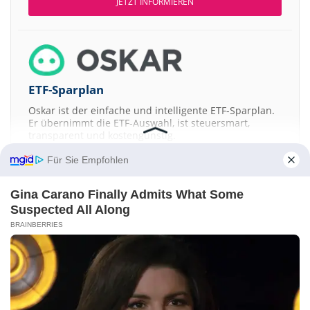
JETZT INFORMIEREN
ETF-Sparplan
Oskar ist der einfache und intelligente ETF-Sparplan.
Er übernimmt die ETF-Auswahl, ist steuersmart,
transparent und kostengünstig.
Für Sie Empfohlen
JETZT MEHR ERFAHREN
Gina Carano Finally Admits What Some
Suspected All Along
BRAINBERRIES
Aktien ATX
DAX
EuroStoxx 50
Dow Jones
NASDAQ 100
Nikkei 225
S&P 500
Kontakt
-
Impressum
-
Werbung
-
Barrierefreiheit
Sitemap
-
Datenschutz
-
Disclaimer
-
AGB
-
Privatsphäre-Einstellungen