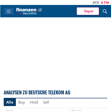
ATX
6 719
-0,
Depot
ANALYSEN ZU DEUTSCHE TELEKOM AG
Alle
Buy
Hold
Sell