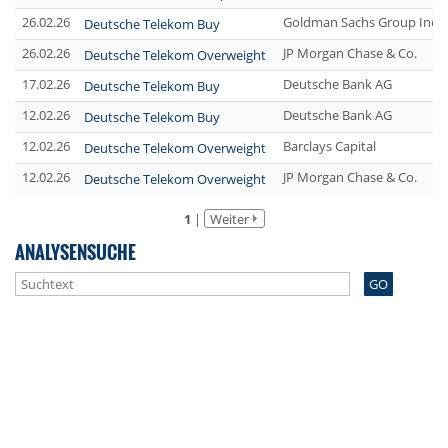
26.02.26
Goldman Sachs Group Inc.
Deutsche Telekom Buy
26.02.26
JP Morgan Chase & Co.
Deutsche Telekom Overweight
17.02.26
Deutsche Bank AG
Deutsche Telekom Buy
12.02.26
Deutsche Bank AG
Deutsche Telekom Buy
12.02.26
Barclays Capital
Deutsche Telekom Overweight
12.02.26
JP Morgan Chase & Co.
Deutsche Telekom Overweight
1
|
Weiter
ANALYSENSUCHE
GO