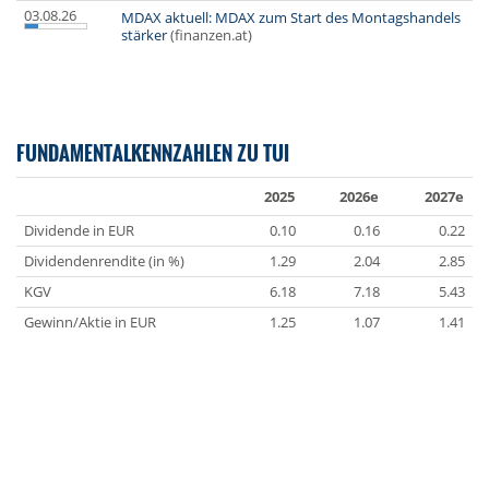
03.08.26
MDAX aktuell: MDAX zum Start des Montagshandels
stärker
(finanzen.at)
FUNDAMENTALKENNZAHLEN ZU TUI
2025
2026e
2027e
Dividende in EUR
0.10
0.16
0.22
Dividendenrendite (in %)
1.29
2.04
2.85
KGV
6.18
7.18
5.43
Gewinn/Aktie in EUR
1.25
1.07
1.41