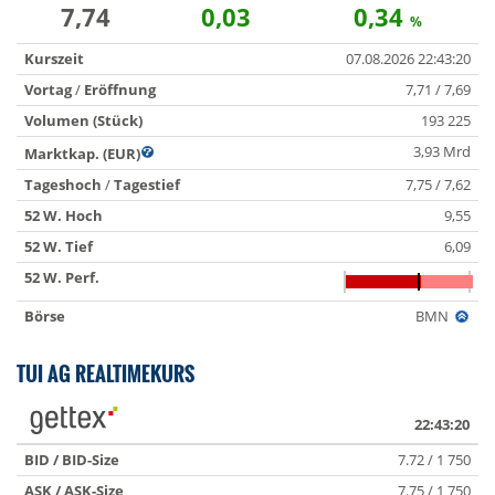
7,74
0,03
0,34
%
Kurszeit
07.08.2026 22:43:20
Vortag
/
Eröffnung
7,71 / 7,69
Volumen (Stück)
193 225
3,93 Mrd
Marktkap. (EUR)
Tageshoch
/
Tagestief
7,75 / 7,62
52 W. Hoch
9,55
52 W. Tief
6,09
52 W. Perf.
Börse
BMN
TUI AG REALTIMEKURS
22:43:20
BID / BID-Size
7.72 / 1 750
ASK / ASK-Size
7.75 / 1 750