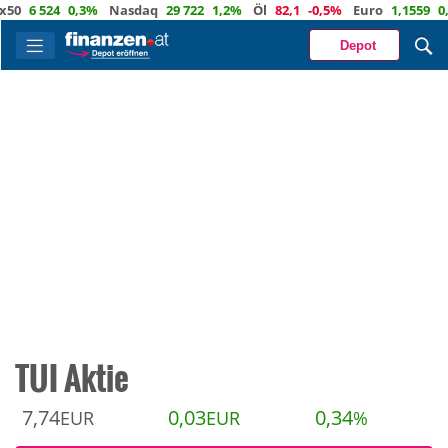
 524
0,3%
Nasdaq
29 722
1,2%
Öl
82,1
-0,5%
Euro
1,1559
0,3%
Depot
TUI Aktie
7,74
0,03
0,34
EUR
EUR
%