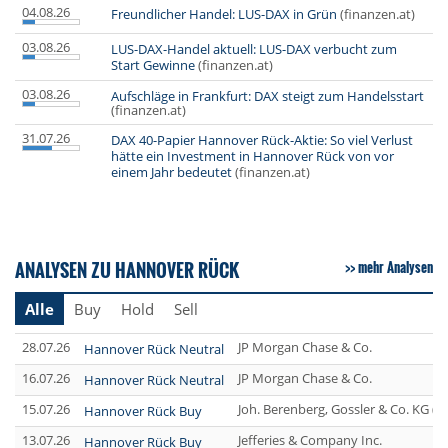
04.08.26
Freundlicher Handel: LUS-DAX in Grün
(finanzen.at)
03.08.26
LUS-DAX-Handel aktuell: LUS-DAX verbucht zum
Start Gewinne
(finanzen.at)
03.08.26
Aufschläge in Frankfurt: DAX steigt zum Handelsstart
(finanzen.at)
31.07.26
DAX 40-Papier Hannover Rück-Aktie: So viel Verlust
hätte ein Investment in Hannover Rück von vor
einem Jahr bedeutet
(finanzen.at)
ANALYSEN ZU HANNOVER RÜCK
mehr Analysen
Alle
Buy
Hold
Sell
28.07.26
JP Morgan Chase & Co.
Hannover Rück Neutral
16.07.26
JP Morgan Chase & Co.
Hannover Rück Neutral
15.07.26
Joh. Berenberg, Gossler & Co. KG (
Hannover Rück Buy
13.07.26
Jefferies & Company Inc.
Hannover Rück Buy