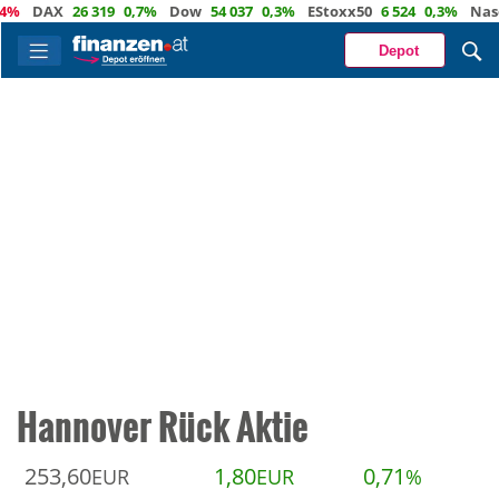
DAX
26 319
0,7%
Dow
54 037
0,3%
EStoxx50
6 524
0,3%
Nasdaq
Depot
Hannover Rück Aktie
253,60
1,80
0,71
EUR
EUR
%