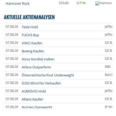
253,60
0,71%
Hannover Rück
AKTUELLE AKTIENANALYSEN
07.08.26
Jefferi
Tesla Hold
07.08.26
Jefferi
FUCHS Buy
07.08.26
DZ BA
VINCI Kaufen
07.08.26
DZ BA
Boeing Kaufen
07.08.26
DZ BA
Novo Nordisk Halten
07.08.26
RBC Ca
Airbus Outperform
07.08.26
Barclay
Österreichische Post Underweight
07.08.26
DZ BA
SUSS MicroTec Verkaufen
07.08.26
Jefferi
AUMOVIO Hold
07.08.26
DZ BA
Allianz Kaufen
07.08.26
JP Mor
Nutrien Overweight
07.08.26
UBS A
Tesla Neutral