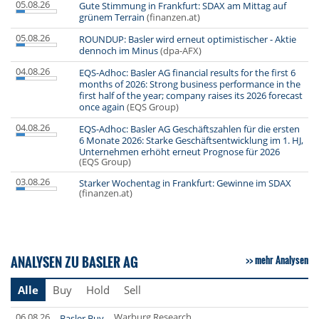
05.08.26
Gute Stimmung in Frankfurt: SDAX am Mittag auf
grünem Terrain
(finanzen.at)
05.08.26
ROUNDUP: Basler wird erneut optimistischer - Aktie
dennoch im Minus
(dpa-AFX)
04.08.26
EQS-Adhoc: Basler AG financial results for the first 6
months of 2026: Strong business performance in the
first half of the year; company raises its 2026 forecast
once again
(EQS Group)
04.08.26
EQS-Adhoc: Basler AG Geschäftszahlen für die ersten
6 Monate 2026: Starke Geschäftsentwicklung im 1. HJ,
Unternehmen erhöht erneut Prognose für 2026
(EQS Group)
03.08.26
Starker Wochentag in Frankfurt: Gewinne im SDAX
(finanzen.at)
ANALYSEN ZU BASLER AG
mehr Analysen
Alle
Buy
Hold
Sell
06.08.26
Warburg Research
Basler Buy