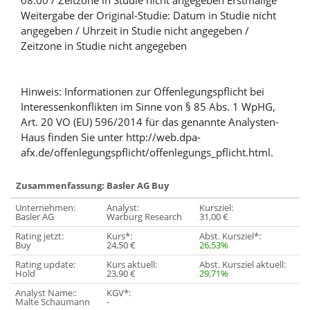
08:00 / Zeitzone in Studie nicht angegeben Erstmalige
Weitergabe der Original-Studie: Datum in Studie nicht
angegeben / Uhrzeit in Studie nicht angegeben /
Zeitzone in Studie nicht angegeben
Hinweis: Informationen zur Offenlegungspflicht bei
Interessenkonflikten im Sinne von § 85 Abs. 1 WpHG,
Art. 20 VO (EU) 596/2014 für das genannte Analysten-
Haus finden Sie unter http://web.dpa-
afx.de/offenlegungspflicht/offenlegungs_pflicht.html.
Zusammenfassung: Basler AG Buy
Unternehmen:
Analyst:
Kursziel:
Basler AG
Warburg Research
31,00 €
Rating jetzt:
Kurs*:
Abst. Kursziel*:
Buy
24,50 €
26,53%
Rating update:
Kurs aktuell:
Abst. Kursziel aktuell:
Hold
23,90 €
29,71%
Analyst Name::
KGV*:
Malte Schaumann
-