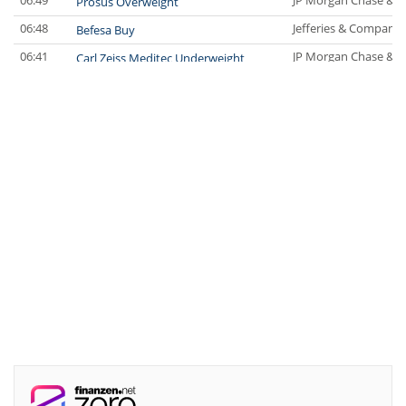
06:49
JP Morgan Chase & C
Prosus Overweight
06:48
Jefferies & Company 
Befesa Buy
06:41
JP Morgan Chase & C
Carl Zeiss Meditec Underweight
06:38
UBS AG
Siemens Buy
06:36
UBS AG
Scout24 Buy
06:35
Jefferies & Company 
Fresenius Buy
06:34
Jefferies & Company 
Fresenius Medical Care Underperform
06:31
JP Morgan Chase & C
easyJet Neutral
06.08.26
JP Morgan Chase & C
Commerzbank Neutral
06.08.26
JP Morgan Chase & C
Siemens Overweight
06.08.26
RBC Capital Markets
Boeing Outperform
06.08.26
Jefferies & Company 
QIAGEN Buy
06.08.26
Jefferies & Company 
Assicurazioni Generali Buy
06.08.26
JP Morgan Chase & C
Assicurazioni Generali Overweight
06.08.26
Jefferies & Company 
PVA TePla Buy