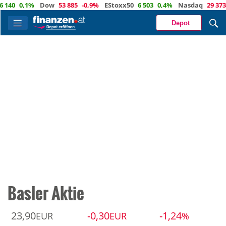
0,1%
Dow
53 885
-0,9%
EStoxx50
6 503
0,4%
Nasdaq
29 373
-0,
Depot
Basler Aktie
23,90
-0,30
-1,24
EUR
EUR
%