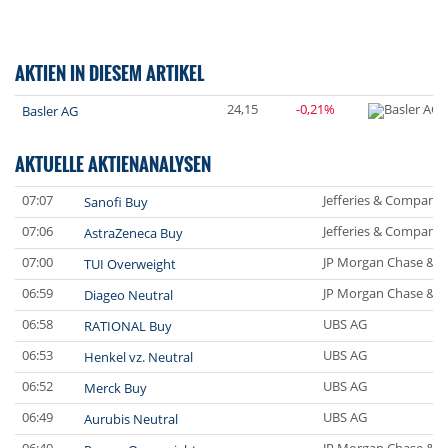
AKTIEN IN DIESEM ARTIKEL
24,15
-0,21%
Basler AG
AKTUELLE AKTIENANALYSEN
07:07
Jefferies & Company 
Sanofi Buy
07:06
Jefferies & Company 
AstraZeneca Buy
07:00
JP Morgan Chase & C
TUI Overweight
06:59
JP Morgan Chase & C
Diageo Neutral
06:58
UBS AG
RATIONAL Buy
06:53
UBS AG
Henkel vz. Neutral
06:52
UBS AG
Merck Buy
06:49
UBS AG
Aurubis Neutral