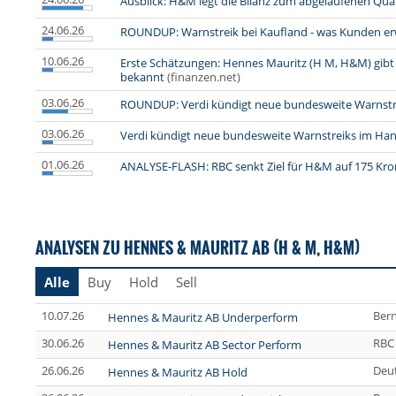
Ausblick: H&M legt die Bilanz zum abgelaufenen Quar
24.06.26
ROUNDUP: Warnstreik bei Kaufland - was Kunden er
10.06.26
Erste Schätzungen: Hennes Mauritz (H M, H&M) gibt
bekannt
(finanzen.net)
03.06.26
ROUNDUP: Verdi kündigt neue bundesweite Warnstr
03.06.26
Verdi kündigt neue bundesweite Warnstreiks im Han
01.06.26
ANALYSE-FLASH: RBC senkt Ziel für H&M auf 175 Kron
ANALYSEN ZU HENNES & MAURITZ AB (H & M, H&M)
Alle
Buy
Hold
Sell
10.07.26
Bern
Hennes & Mauritz AB Underperform
30.06.26
RBC 
Hennes & Mauritz AB Sector Perform
26.06.26
Deu
Hennes & Mauritz AB Hold