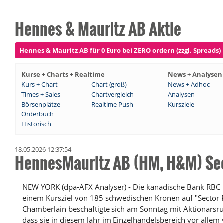
Hennes & Mauritz AB Aktie
Hennes & Mauritz AB für 0 Euro bei ZERO ordern (zzgl. Spreads)
Kurse + Charts + Realtime
News + Analysen
Kurs + Chart
Chart (groß)
News + Adhoc
Times + Sales
Chartvergleich
Analysen
Börsenplätze
Realtime Push
Kursziele
Orderbuch
Historisch
18.05.2026 12:37:54
HennesMauritz AB (HM, H&M) Sec
NEW YORK (dpa-AFX Analyser) - Die kanadische Bank RBC 
einem Kursziel von 185 schwedischen Kronen auf "Sector 
Chamberlain beschäftigte sich am Sonntag mit Aktionärsrüc
dass sie in diesem Jahr im Einzelhandelsbereich vor allem 