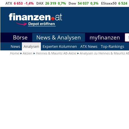
ATX
6 653
-1,4%
DAX
26 319
0,7%
Dow
54 037
0,3%
EStoxx50
6 524
Börse
News & Analysen
myfinanzen
News
Analysen
Experten Kolumnen
ATX News
Top-Rankings
Home
»
Aktien
»
Hennes & Mauritz AB-Aktie
»
Analysen zu Hennes & Mauritz A