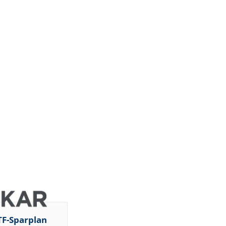
DZ BANK
JP Morgan
Chase & Co.
Barclays
Capital
Barclays
Capital
Barclays
Capital
Barclays
Capital
Barclays
Capital
Barclays
Capital
DZ BANK
Jefferies &
Company
Inc.
TF-Sparplan