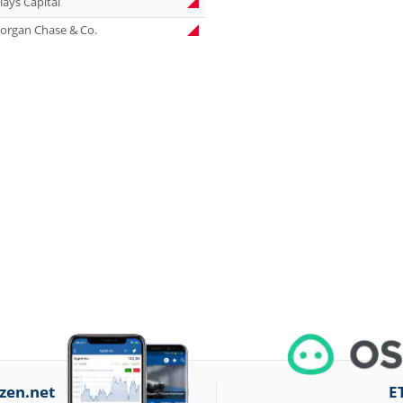
lays Capital
15:33
Aurubis Halten
organ Chase & Co.
15:03
Under Armour
Underweight
14:12
IONOS Overweight
14:04
Springer Nature
Overweight
14:04
Henkel vz. Equal
Weight
14:02
Fraport Equal
Weight
14:00
Diageo Overweight
13:57
Ahold Delhaize
Equal Weight
13:54
RENK Kaufen
13:52
SGL Carbon Hold
zen.net
E