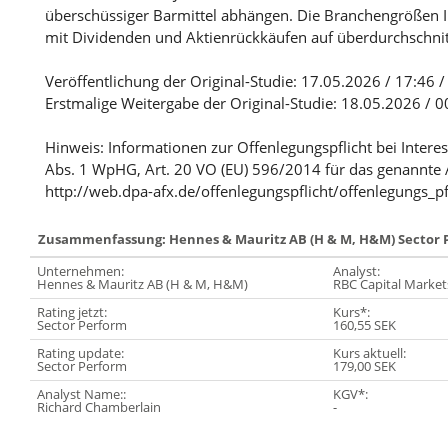
überschüssiger Barmittel abhängen. Die Branchengrößen
mit Dividenden und Aktienrückkäufen auf überdurchschnitt
Veröffentlichung der Original-Studie: 17.05.2026 / 17:46 
Erstmalige Weitergabe der Original-Studie: 18.05.2026 / 0
Hinweis: Informationen zur Offenlegungspflicht bei Intere
Abs. 1 WpHG, Art. 20 VO (EU) 596/2014 für das genannte 
http://web.dpa-afx.de/offenlegungspflicht/offenlegungs_pf
Zusammenfassung: Hennes & Mauritz AB (H & M, H&M) Sector 
Unternehmen:
Analyst:
Hennes & Mauritz AB (H & M, H&M)
RBC Capital Market
Rating jetzt:
Kurs*:
Sector Perform
160,55 SEK
Rating update:
Kurs aktuell:
Sector Perform
179,00 SEK
Analyst Name::
KGV*:
Richard Chamberlain
-