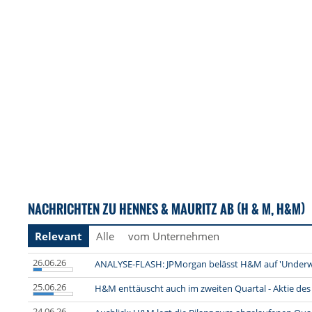
NACHRICHTEN ZU HENNES & MAURITZ AB (H & M, H&M)
Relevant
Alle
vom Unternehmen
26.06.26
ANALYSE-FLASH: JPMorgan belässt H&M auf 'Underwei
25.06.26
H&M enttäuscht auch im zweiten Quartal - Aktie des
24.06.26