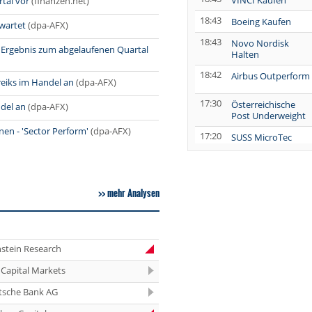
VINCI Kaufen
tal vor
(finanzen.net)
18:43
Boeing Kaufen
wartet
(dpa-AFX)
18:43
Novo Nordisk
 Ergebnis zum abgelaufenen Quartal
Halten
18:42
Airbus Outperform
eiks im Handel an
(dpa-AFX)
17:30
Österreichische
del an
(dpa-AFX)
Post Underweight
en - 'Sector Perform'
(dpa-AFX)
17:20
SUSS MicroTec
Verkaufen
17:04
AUMOVIO Hold
mehr Analysen
16:31
Allianz Kaufen
16:30
Nutrien
Overweight
stein Research
16:30
Tesla Neutral
Capital Markets
16:30
Symrise Kaufen
tsche Bank AG
16:29
LANXESS Halten