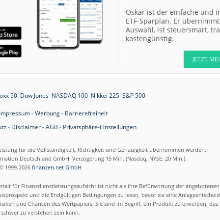
13:12
Scout24 Kaufen
Oskar ist der einfache und i
12:40
Allianz Hold
ETF-Sparplan. Er übernimmt 
Auswahl, ist steuersmart, t
kostengünstig.
12:40
Merck Market-
Perform
JETZT ME
12:39
Allianz Sector
Perform
12:39
RATIONAL Buy
oxx 50
Dow Jones
NASDAQ 100
Nikkei 225
S&P 500
Impressum
-
Werbung
-
Barrierefreiheit
tz
-
Disclaimer
-
AGB
-
Privatsphäre-Einstellungen
12:38
Merck Kaufen
eistung für die Vollständigkeit, Richtigkeit und Genauigkeit übernommen werden.
12:37
Kontron Kaufen
ormation Deutschland GmbH. Verzögerung 15 Min. (Nasdaq, NYSE: 20 Min.).
12:37
Daimler Truck Buy
© 1999-2026
finanzen.net GmbH
talt für Finanzdienstleistungsaufsicht ist nicht als ihre Befürwortung der angebotene
12:29
Airbus Hold
isprospekt und die Endgültigen Bedingungen zu lesen, bevor sie eine Anlageentscheid
siken und Chancen des Wertpapiers. Sie sind im Begriff, ein Produkt zu erwerben, das n
schwer zu verstehen sein kann.
12:28