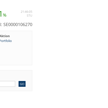
1
21:46:05
%
STU
N: SE0000106270
Aktion
Portfolio
GO