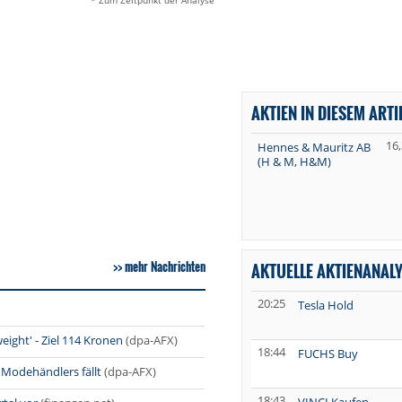
* Zum Zeitpunkt der Analyse
AKTIEN IN DIESEM ARTI
16
Hennes & Mauritz AB
(H & M, H&M)
mehr Nachrichten
AKTUELLE AKTIENANAL
20:25
Tesla Hold
ght' - Ziel 114 Kronen
(dpa-AFX)
18:44
FUCHS Buy
 Modehändlers fällt
(dpa-AFX)
18:43