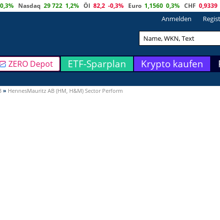
0,3%
Nasdaq
29 722
1,2%
Öl
82,2
-0,3%
Euro
1,1560
0,3%
CHF
0,9339
Anmelden
Regis
ETF-Sparplan
Krypto kaufen
ZERO Depot
B
»
HennesMauritz AB (HM, H&M) Sector Perform