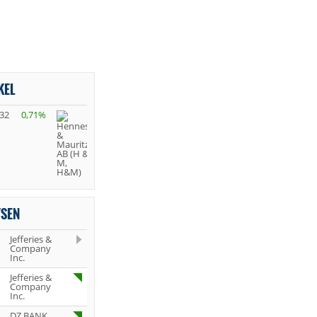
KEL
,32
0,71%
YSEN
Jefferies &
Company
Inc.
Jefferies &
Company
Inc.
DZ BANK