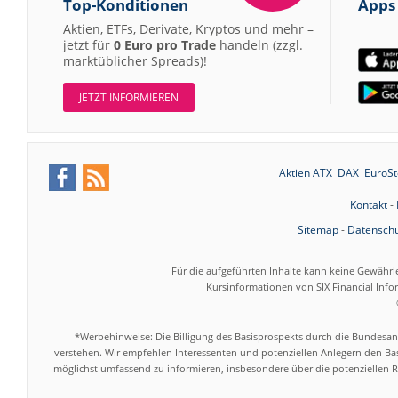
Top-Konditionen
Apps
Aktien, ETFs, Derivate, Kryptos und mehr –
jetzt für
0 Euro pro Trade
handeln (zzgl.
marktüblicher Spreads)!
JETZT INFORMIEREN
Aktien ATX
DAX
EuroSt
Kontakt
-
Sitemap
-
Datenschu
Für die aufgeführten Inhalte kann keine Gewährl
Kursinformationen von SIX Financial Inf
*Werbehinweise: Die Billigung des Basisprospekts durch die Bundesans
verstehen. Wir empfehlen Interessenten und potenziellen Anlegern den Bas
möglichst umfassend zu informieren, insbesondere über die potenziellen Ri