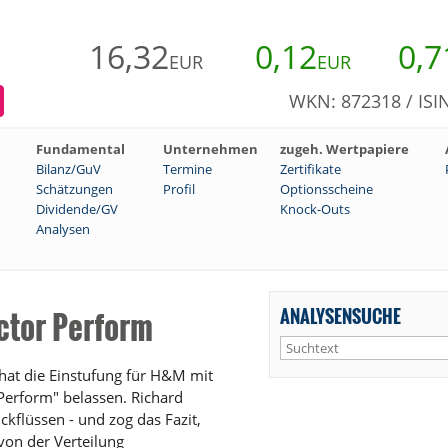
16,32
0,12
0,7
EUR
EUR
WKN: 872318 / ISI
Fundamental
Unternehmen
zugeh. Wertpapiere
Bilanz/GuV
Termine
Zertifikate
Schätzungen
Profil
Optionsscheine
Dividende/GV
Knock-Outs
Analysen
ANALYSENSUCHE
tor Perform
hat die Einstufung für H&M mit
Perform" belassen. Richard
kflüssen - und zog das Fazit,
von der Verteilung