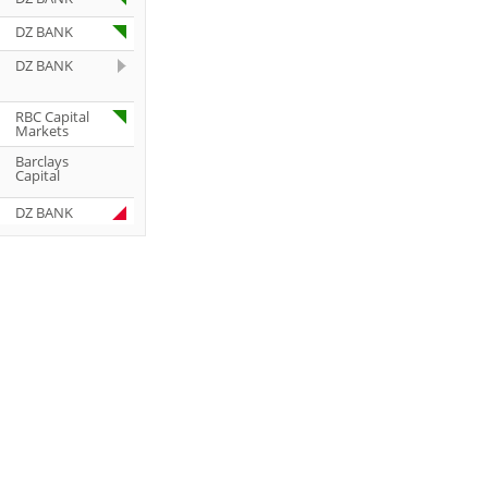
DZ BANK
DZ BANK
RBC Capital
Markets
Barclays
Capital
DZ BANK
Jefferies &
Company
Inc.
DZ BANK
JP Morgan
Chase & Co.
UBS AG
DZ BANK
DZ BANK