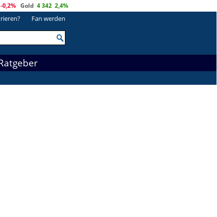
-0,2%
Gold
4 342
2,4%
trieren?
Fan werden
Ratgeber