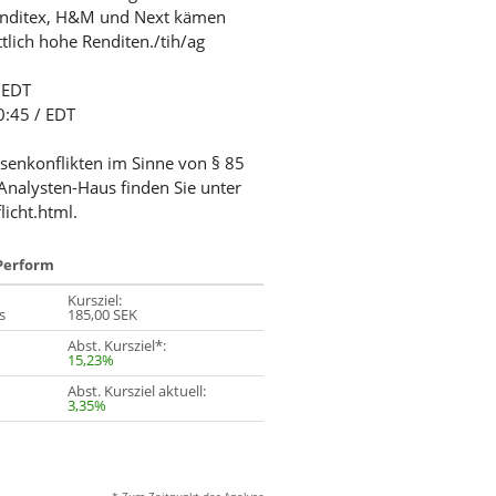
 Inditex, H&M und Next kämen
lich hohe Renditen./tih/ag
/ EDT
0:45 / EDT
ssenkonflikten im Sinne von § 85
Analysten-Haus finden Sie unter
licht.html.
Perform
Kursziel:
s
185,00 SEK
Abst. Kursziel*:
15,23%
Abst. Kursziel aktuell:
3,35%