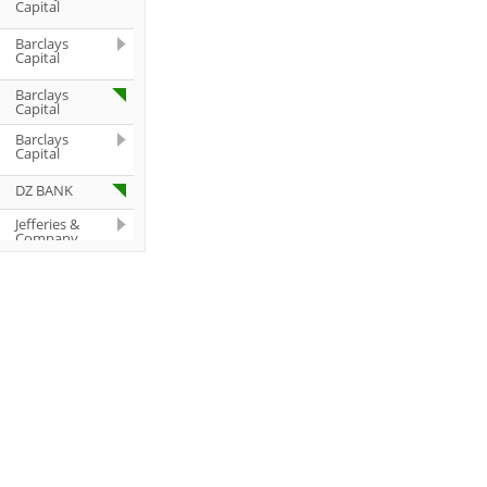
Capital
Barclays
Capital
Barclays
Capital
Barclays
Capital
DZ BANK
Jefferies &
Company
Inc.
DZ BANK
Jefferies &
Company
Inc.
Bernstein
Research
RBC Capital
Markets
Joh.