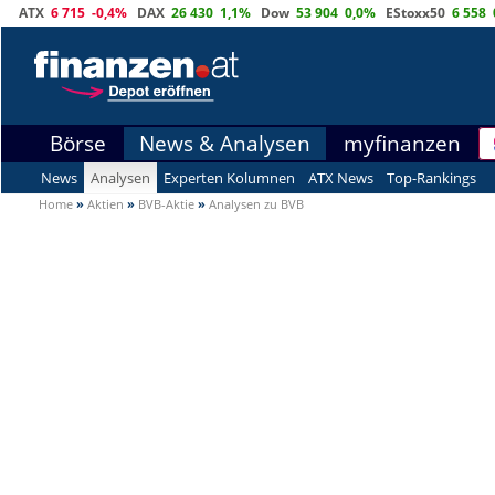
ATX
6 715
-0,4%
DAX
26 430
1,1%
Dow
53 904
0,0%
EStoxx50
6 558
Börse
News & Analysen
myfinanzen
News
Analysen
Experten Kolumnen
ATX News
Top-Rankings
Home
»
Aktien
»
BVB-Aktie
»
Analysen zu BVB