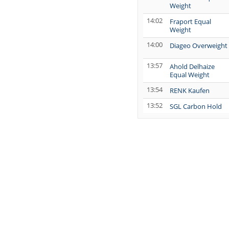
Weight
14:02
Fraport Equal
Weight
14:00
Diageo Overweight
13:57
Ahold Delhaize
Equal Weight
13:54
RENK Kaufen
13:52
SGL Carbon Hold
13:12
Scout24 Kaufen
12:40
Allianz Hold
12:40
Merck Market-
Perform
12:39
Allianz Sector
Perform
12:39
RATIONAL Buy