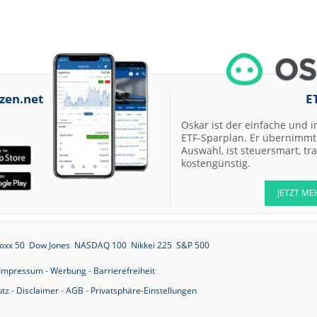
12:38
Merck Kaufen
12:37
Kontron Kaufen
zen.net
E
12:37
Daimler Truck Buy
Oskar ist der einfache und i
ETF-Sparplan. Er übernimmt 
12:29
Airbus Hold
Auswahl, ist steuersmart, t
kostengünstig.
12:28
Münchener
Rückversicherungs-
JETZT ME
Gesellschaft
Neutral
12:28
IONOS Neutral
oxx 50
Dow Jones
NASDAQ 100
Nikkei 225
S&P 500
12:27
Allianz Neutral
Impressum
-
Werbung
-
Barrierefreiheit
12:27
Carl Zeiss Meditec
tz
-
Disclaimer
-
AGB
-
Privatsphäre-Einstellungen
Hold
12:26
United Internet