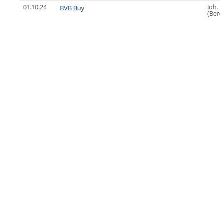
01.10.24
Joh.
BVB Buy
(Ber