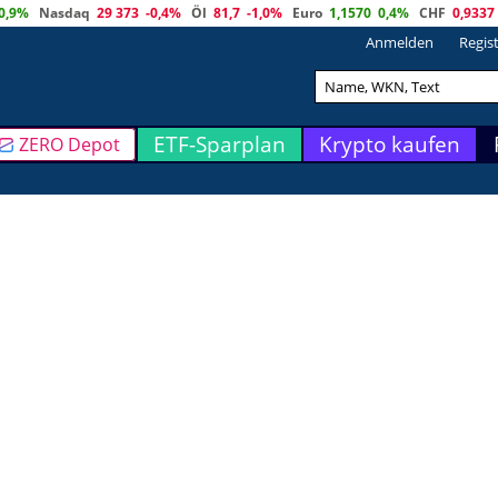
0,9%
Nasdaq
29 373
-0,4%
Öl
81,7
-1,0%
Euro
1,1570
0,4%
CHF
0,9337
Anmelden
Regis
ETF-Sparplan
Krypto kaufen
ZERO Depot