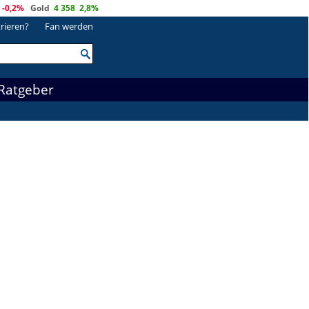
-0,2%
Gold
4 358
2,8%
trieren?
Fan werden
Ratgeber