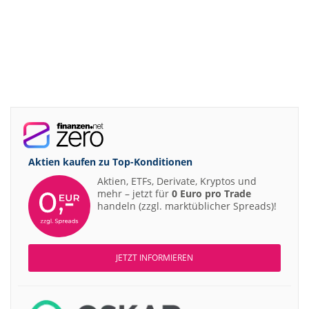
08:20
SUSS MicroTec Buy
08:19
SUSS MicroTec Buy
08:10
LANXESS Underperform
08:00
Scout24 Buy
07:07
Sanofi Buy
07:06
AstraZeneca Buy
07:00
TUI Overweight
06:59
Diageo Neutral
Aktien kaufen zu
Top-Konditionen
06:58
RATIONAL Buy
Aktien, ETFs, Derivate, Kryptos und
06:53
mehr – jetzt für
0 Euro pro Trade
Henkel vz. Neutral
handeln (zzgl. marktüblicher Spreads)!
06:52
Merck Buy
06:49
Aurubis Neutral
06:49
Prosus Overweight
JETZT INFORMIEREN
06:48
Befesa Buy
06:41
Carl Zeiss Meditec Underweight