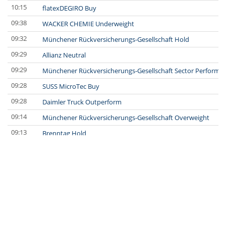
10:15
flatexDEGIRO Buy
09:38
WACKER CHEMIE Underweight
09:32
Münchener Rückversicherungs-Gesellschaft Hold
09:29
Allianz Neutral
09:29
Münchener Rückversicherungs-Gesellschaft Sector Perform
09:28
SUSS MicroTec Buy
09:28
Daimler Truck Outperform
09:14
Münchener Rückversicherungs-Gesellschaft Overweight
09:13
Brenntag Hold
09:11
PORR buy
08:52
voestalpine accumulate
08:48
GFT Buy
08:35
SAFRAN Overweight
08:32
MTU Aero Engines Underweight