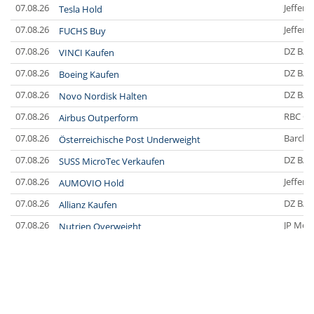
07.08.26
Jefferi
Tesla Hold
07.08.26
Jefferi
FUCHS Buy
07.08.26
DZ BA
VINCI Kaufen
07.08.26
DZ BA
Boeing Kaufen
07.08.26
DZ BA
Novo Nordisk Halten
07.08.26
RBC Ca
Airbus Outperform
07.08.26
Barclay
Österreichische Post Underweight
07.08.26
DZ BA
SUSS MicroTec Verkaufen
07.08.26
Jefferi
AUMOVIO Hold
07.08.26
DZ BA
Allianz Kaufen
07.08.26
JP Mor
Nutrien Overweight
07.08.26
UBS A
Tesla Neutral
07.08.26
DZ BA
Symrise Kaufen
07.08.26
DZ BA
LANXESS Halten
07.08.26
DZ BA
Aurubis Halten